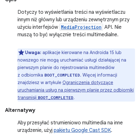
Dotyczy to wyświetlania treści na wyświetlaczu
innym niż główny lub urządzeniu zewnętrznym przy
użyciu interfejsów
MediaProjection
API. Nie
muszą to być wyłącznie treści multimedialne.
Uwaga:
aplikacje kierowane na Androida 15 lub
nowszego nie mogą uruchamiać usługi działającej na
pierwszym planie do rejestrowania multimediów
z odbiornika
. Więcej informacji
BOOT_COMPLETED
znajdziesz w artykule
Ograniczenia dotyczące
uruchamiania usług na pierwszym planie przez odbiorniki
transmisji
.
BOOT_COMPLETED
Alternatywy
Aby przesyłać strumieniowo multimedia na inne
urządzenie, użyj
pakietu Google Cast SDK
.