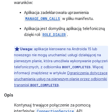
warunków:
Aplikacja zadeklarowała uprawnienia
MANAGE_OWN_CALLS
w pliku manifestu.
Aplikacja jest domyślną aplikacją telefoniczną
dzięki roli
ROLE_DIALER
.
Uwaga:
aplikacje kierowane na Androida 15 lub
nowszego nie mogą uruchamiać usługi działającej na
pierwszym planie, która umożliwia wykonywanie połączeń
telefonicznych, z odbiornika
. Więcej
BOOT_COMPLETED
informacji znajdziesz w artykule
Ograniczenia dotyczące
uruchamiania usług na pierwszym planie przez odbiorniki
transmisji
.
BOOT_COMPLETED
Opis
Kontynuuj trwające połączenie za pomocą
interfejsów
ConnectionService
API.