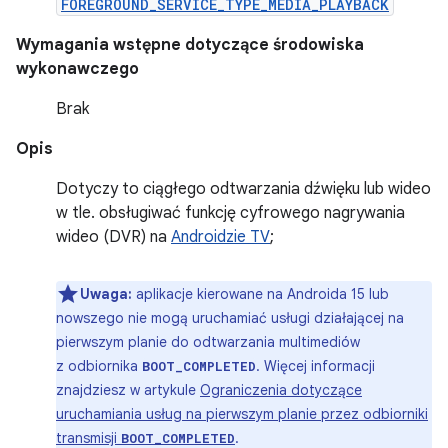
FOREGROUND_SERVICE_TYPE_MEDIA_PLAYBACK
Wymagania wstępne dotyczące środowiska
wykonawczego
Brak
Opis
Dotyczy to ciągłego odtwarzania dźwięku lub wideo
w tle. obsługiwać funkcję cyfrowego nagrywania
wideo (DVR) na
Androidzie TV
;
Uwaga:
aplikacje kierowane na Androida 15 lub
nowszego nie mogą uruchamiać usługi działającej na
pierwszym planie do odtwarzania multimediów
z odbiornika
. Więcej informacji
BOOT_COMPLETED
znajdziesz w artykule
Ograniczenia dotyczące
uruchamiania usług na pierwszym planie przez odbiorniki
transmisji
.
BOOT_COMPLETED