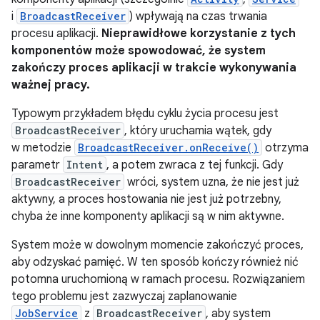
i
BroadcastReceiver
) wpływają na czas trwania
procesu aplikacji.
Nieprawidłowe korzystanie z tych
komponentów może spowodować, że system
zakończy proces aplikacji w trakcie wykonywania
ważnej pracy.
Typowym przykładem błędu cyklu życia procesu jest
BroadcastReceiver
, który uruchamia wątek, gdy
w metodzie
BroadcastReceiver.onReceive()
otrzyma
parametr
Intent
, a potem zwraca z tej funkcji. Gdy
BroadcastReceiver
wróci, system uzna, że nie jest już
aktywny, a proces hostowania nie jest już potrzebny,
chyba że inne komponenty aplikacji są w nim aktywne.
System może w dowolnym momencie zakończyć proces,
aby odzyskać pamięć. W ten sposób kończy również nić
potomna uruchomioną w ramach procesu. Rozwiązaniem
tego problemu jest zazwyczaj zaplanowanie
JobService
z
BroadcastReceiver
, aby system