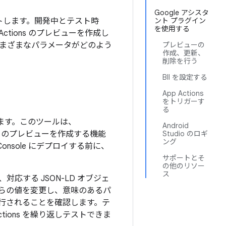
Google アシスタ
s をテストします。開発中とテスト時
ント プラグイン
を使用する
ctions のプレビューを作成し
でさまざまなパラメータがどのよう
プレビューの
作成、更新、
削除を行う
BII を設定する
App Actions
をトリガーす
る
ています。このツールは、
Android
ons のプレビューを作成する機能
Studio のロギ
ング
onsole にデプロイする前に、
サポートとそ
の他のリソー
ス
応する JSON-LD オブジェ
らの値を変更し、意味のあるパ
が実行されることを確認します。テ
ions を繰り返しテストできま