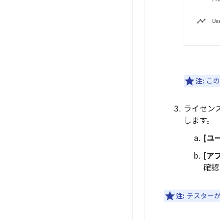
注:
この
ライセンス 
します。
[ユ
[
ア
確認
注:
テスターが