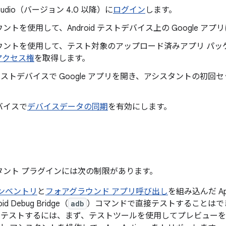
 Studio（バージョン 4.0 以降）に
ログイン
します。
ントを使用して、Android テストデバイス上の Google ア
ウントを使用して、テスト対象のアップロード済みアプリ パッ
e アクセス権
を取得します。
id テストデバイスで Google アプリを開き、アシスタントの初
バイスで
デバイスデータの同期
を有効にします。
シスタント プラグインには次の制限があります。
ンベントリ
と
フォアグラウンド アプリ呼び出し
を組み込んだ Ap
id Debug Bridge（
adb
）コマンドで直接テストすることはでき
ns をテストするには、まず、テストツールを使用してプレビュ