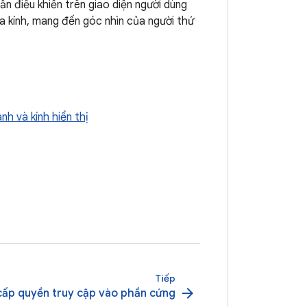
n điều khiển trên giao diện người dùng
 kính, mang đến góc nhìn của người thứ
h và kính hiển thị
Tiếp
arrow_forward
cấp quyền truy cập vào phần cứng