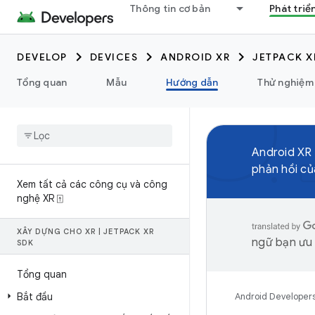
Thông tin cơ bản
Phát triể
DEVELOP
DEVICES
ANDROID XR
JETPACK X
Tổng quan
Mẫu
Hướng dẫn
Thử nghiệm
Android XR
phản hồi củ
Xem tất cả các công cụ và công
nghệ XR ⍐
XÂY DỰNG CHO XR
|
JETPACK XR
ngữ bạn ưu t
SDK
Tổng quan
Bắt đầu
Android Developer