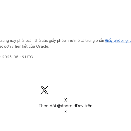
trang này phải tuân thủ các giấy phép như mô tả trong phần
Giấy phép nội 
c đơn vị liên kết của Oracle.
t: 2026-05-19 UTC.
X
Theo dõi @AndroidDev trên
X