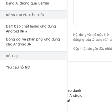
bằng AI thông qua Gemini
ĐÓNG GÓI VÀ PHÂN PHỐI
Đảm bảo chất lượng ứng dụng
Android XR ⍈
Nội dung và mã mẫu trên 
Đóng gói và phân phối ứng dụng
đăng ký của Oracle và/hoặ
cho Android XR
Cập nhật lần gần đây nhấ
HỖ TRỢ
Yêu cầu hỗ trợ
WeChat
Theo dõi trang web dành
cho Nhà phát triển Android
trên WeChat