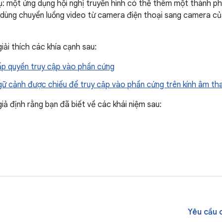
dụ: một ứng dụng hội nghị truyền hình có thể thêm một thành phầ
dùng chuyển luồng video từ camera điện thoại sang camera của
iải thích các khía cạnh sau:
ấp quyền truy cập vào phần cứng
ữ cảnh được chiếu để truy cập vào phần cứng trên kính âm than
iả định rằng bạn đã biết về các khái niệm sau:
Yêu cầu 