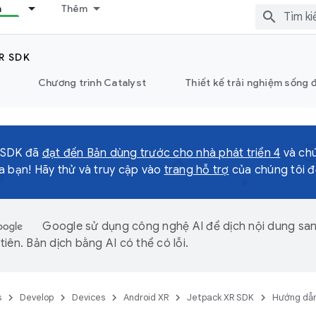
n
Thêm
R SDK
Chương trình Catalyst
Thiết kế trải nghiệm sống 
 SDK đã
đạt đến Bản dùng trước cho nhà phát triển 4
và chú
a bạn! Hãy thử và truy cập vào
trang hỗ trợ
của chúng tôi để
Google sử dụng công nghệ AI để dịch nội dung sa
iên. Bản dịch bằng AI có thể có lỗi.
s
Develop
Devices
Android XR
Jetpack XR SDK
Hướng dẫ