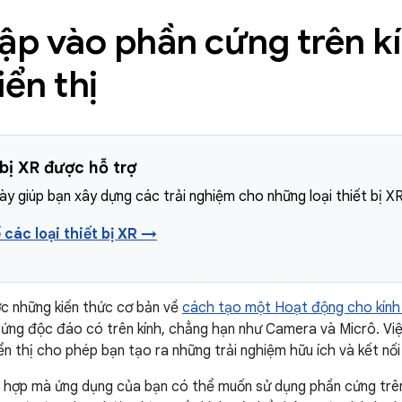
cập vào phần cứng trên k
iển thị
 bị XR được hỗ trợ
y giúp bạn xây dựng các trải nghiệm cho những loại thiết bị XR
 các loại thiết bị XR →
c những kiến thức cơ bản về
cách tạo một Hoạt động cho kính 
ứng độc đáo có trên kính, chẳng hạn như Camera và Micrô. Việ
ển thị cho phép bạn tạo ra những trải nghiệm hữu ích và kết nối
 hợp mà ứng dụng của bạn có thể muốn sử dụng phần cứng trên 