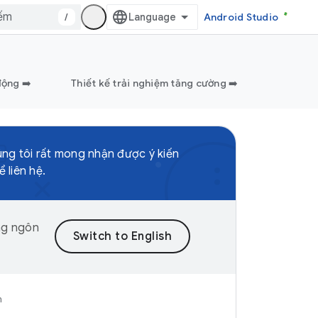
/
Android Studio
động ➡️
Thiết kế trải nghiệm tăng cường ➡️
ng tôi rất mong nhận được ý kiến
 liên hệ.
ng ngôn
n