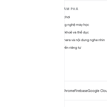
TÌM HIỂU THÊM VỀ
KHÁM PHÁ
ANDROID
Trò chơi
Android
Công nghệ máy học
Android dành cho doanh
Sức khoẻ và thể dục
nghiệp
Camera và nội dung nghe nhìn
Bảo mật
Quyền riêng tư
Source
5G
Tin tức
Blog
Podcast
Android
Chrome
Firebase
Google Clou