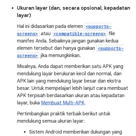
Ukuran layar (dan, secara opsional, kepadatan
layar)
Hal ini didasarkan pada elemen
<supports-
screens>
atau
<compatible-screens>
file
manifes Anda. Sebaiknya jangan gunakan kedua
elemen tersebut dan hanya gunakan
<supports-
screens>
jika memungkinkan.
Misalnya, Anda dapat memberikan satu APK yang
mendukung layar berukuran kecil dan normal, dan
APK lain yang mendukung layar besar dan ekstra
besar. Untuk mempelajari lebih lanjut cara membuat
APK terpisah berdasarkan ukuran atau kepadatan
layar, buka
Membuat Multi-APK
.
Pertimbangkan praktik terbaik berikut untuk
mendukung semua ukuran layar:
Sistem Android memberikan dukungan yang