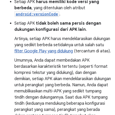
Setiap APK
harus memiliki kode versi yang
berbeda
, yang ditentukan oleh atribut
android:versionCode
.
Setiap APK
tidak boleh sama persis dengan
dukungan konfigurasi dari APK lain
.
Artinya, setiap APK harus mendeklarasikan dukungan
yang sedikit berbeda setidaknya untuk salah satu
filter Google Play yang didukung
(tercantum di atas).
Umumnya, Anda dapat membedakan APK
berdasarkan karakteristik tertentu (seperti format
kompresi tekstur yang didukung), dan dengan
demikian, setiap APK akan mendeklarasikan dukungan
untuk perangkat yang berbeda. Namun, Anda dapat
memublikasikan multi-APK yang sedikit tumpang
tindih dengan dukungannya. Saat dua APK tumpang
tindih (keduanya mendukung beberapa konfigurasi
perangkat yang sama), perangkat yang berada