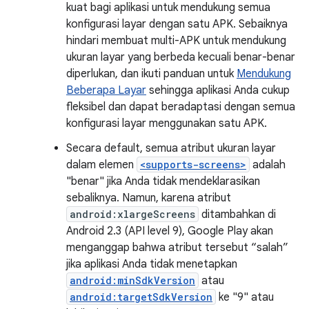
kuat bagi aplikasi untuk mendukung semua
konfigurasi layar dengan satu APK. Sebaiknya
hindari membuat multi-APK untuk mendukung
ukuran layar yang berbeda kecuali benar-benar
diperlukan, dan ikuti panduan untuk
Mendukung
Beberapa Layar
sehingga aplikasi Anda cukup
fleksibel dan dapat beradaptasi dengan semua
konfigurasi layar menggunakan satu APK.
Secara default, semua atribut ukuran layar
dalam elemen
<supports-screens>
adalah
"benar" jika Anda tidak mendeklarasikan
sebaliknya. Namun, karena atribut
android:xlargeScreens
ditambahkan di
Android 2.3 (API level 9), Google Play akan
menganggap bahwa atribut tersebut “salah”
jika aplikasi Anda tidak menetapkan
android:minSdkVersion
atau
android:targetSdkVersion
ke "9" atau