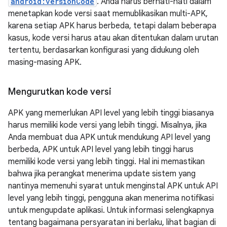
android:versionCode
. Anda harus berhati-hati dalam
menetapkan kode versi saat memublikasikan multi-APK,
karena setiap APK harus berbeda, tetapi dalam beberapa
kasus, kode versi harus atau akan ditentukan dalam urutan
tertentu, berdasarkan konfigurasi yang didukung oleh
masing-masing APK.
Mengurutkan kode versi
APK yang memerlukan API level yang lebih tinggi biasanya
harus memiliki kode versi yang lebih tinggi. Misalnya, jika
Anda membuat dua APK untuk mendukung API level yang
berbeda, APK untuk API level yang lebih tinggi harus
memiliki kode versi yang lebih tinggi. Hal ini memastikan
bahwa jika perangkat menerima update sistem yang
nantinya memenuhi syarat untuk menginstal APK untuk API
level yang lebih tinggi, pengguna akan menerima notifikasi
untuk mengupdate aplikasi. Untuk informasi selengkapnya
tentang bagaimana persyaratan ini berlaku, lihat bagian di