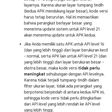
layarnya. Karena ukuran layar tumpang tindih
(kedua APK mendukung layar besar), kode versi
harus tetap berurutan. Hal ini memastikan
bahwa perangkat berlayar besar yang
menerima update sistem untuk API level 21
akan menerima update untuk APK kedua.
Jika Anda memiliki satu APK untuk API level 16
(dan yang lebih tinggi)
dan
layar berukuran kecil
- normal, serta APK lain untuk API level 21 (dan
yang lebih tinggi)
dan
layar berukuran besar -
ekstra besar, maka kode versi
tidak perlu
meningkat
sehubungan dengan APi levelnya.
Karena tidak terjadi tumpang-tindih dalam
filter ukuran layar, tidak ada perangkat yang
berpotensi berpindah di antara kedua APK ini,
sehingga kode versi tidak perlu ditingkatkan
dari API level yang lebih rendah ke API level
yang lebih tinggi.