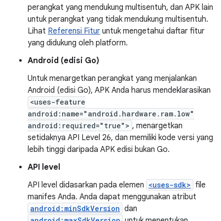
perangkat yang mendukung multisentuh, dan APK lain
untuk perangkat yang tidak mendukung multisentuh.
Lihat
Referensi Fitur
untuk mengetahui daftar fitur
yang didukung oleh platform.
Android (edisi Go)
Untuk menargetkan perangkat yang menjalankan
Android (edisi Go), APK Anda harus mendeklarasikan
<uses-feature
android:name="android.hardware.ram.low"
android:required="true">
, menargetkan
setidaknya API Level 26, dan memiliki kode versi yang
lebih tinggi daripada APK edisi bukan Go.
API level
API level didasarkan pada elemen
<uses-sdk>
file
manifes Anda. Anda dapat menggunakan atribut
android:minSdkVersion
dan
android:maxSdkVersion
untuk menentukan