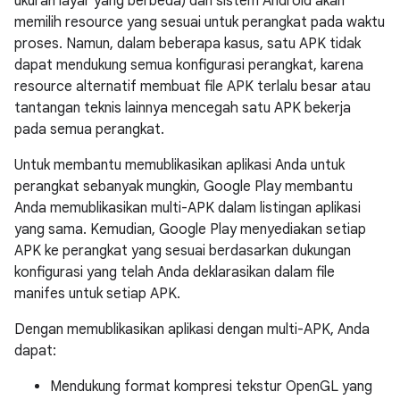
ukuran layar yang berbeda) dan sistem Android akan
memilih resource yang sesuai untuk perangkat pada waktu
proses. Namun, dalam beberapa kasus, satu APK tidak
dapat mendukung semua konfigurasi perangkat, karena
resource alternatif membuat file APK terlalu besar atau
tantangan teknis lainnya mencegah satu APK bekerja
pada semua perangkat.
Untuk membantu memublikasikan aplikasi Anda untuk
perangkat sebanyak mungkin, Google Play membantu
Anda memublikasikan multi-APK dalam listingan aplikasi
yang sama. Kemudian, Google Play menyediakan setiap
APK ke perangkat yang sesuai berdasarkan dukungan
konfigurasi yang telah Anda deklarasikan dalam file
manifes untuk setiap APK.
Dengan memublikasikan aplikasi dengan multi-APK, Anda
dapat:
Mendukung format kompresi tekstur OpenGL yang