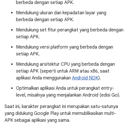
berbeda dengan setiap APK.
Mendukung ukuran dan kepadatan layar yang
berbeda dengan setiap APK.
Mendukung set fitur perangkat yang berbeda dengan
setiap APK.
Mendukung versi platform yang berbeda dengan
setiap APK.
Mendukung arsitektur CPU yang berbeda dengan
setiap APK (seperti untuk ARM atau x86, saat
aplikasi Anda menggunakan
Android NDK
).
Optimalkan aplikasi Anda untuk perangkat entry-
level, misalnya yang menjalankan Android (edisi Go).
Saat ini, karakter perangkat ini merupakan satu-satunya
yang didukung Google Play untuk memublikasikan multi-
APK sebagai aplikasi yang sama.