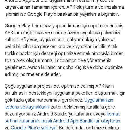
Android App Bundle
, uygulamanızın derlenmiş kod ve
kaynaklarının tamamını içeren, APK oluşturma ve imzalama
işlemini ise Google Play'e bırakan bir yayınlama biçimidir.
Google Play, her cihaz yapılandırması için optimize edilmiş
APK'lar oluşturmak ve sunmak üzere uygulama paketinizi
kullanır. Böylece, uygulamanızı çalıştırmak için yalnızca
belirli bir cihazda gereken kod ve kaynaklar indirilir. Artık
farklı cihazlar için desteği optimize etmek amacıyla birden
fazla APK oluşturmanız, imzalamanız ve yönetmeniz
gerekmez. Ayrıca kullanıcılar daha küçük ve daha optimize
edilmiş indirmeler elde eder.
Çoğu uygulama projesinde, optimize edilmiş APK'ların
sunulmasını destekleyen uygulama paketleri oluşturmak için
çok fazla çaba harcanması gerekmez.
Uygulamanızın
kodunu ve kaynaklarını
zaten belirlenmiş kurallara göre
düzenliyorsanız Android Studio'yu kullanarak veya
komut
satırını kullanarak
imzalı Android App Bundle'lar oluşturun
ve
Google Play'e yükleyin
. Bu durumda, optimize edilmiş