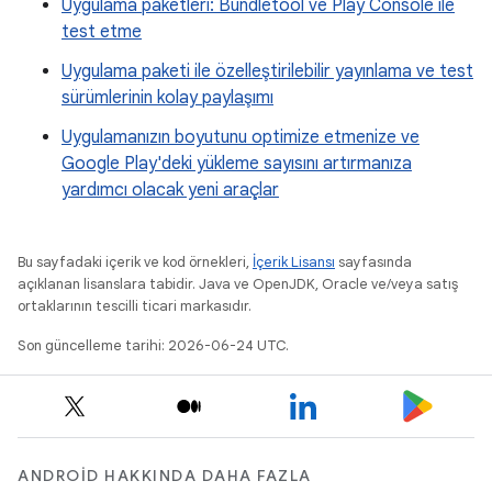
Uygulama paketleri: Bundletool ve Play Console ile
test etme
Uygulama paketi ile özelleştirilebilir yayınlama ve test
sürümlerinin kolay paylaşımı
Uygulamanızın boyutunu optimize etmenize ve
Google Play'deki yükleme sayısını artırmanıza
yardımcı olacak yeni araçlar
Bu sayfadaki içerik ve kod örnekleri,
İçerik Lisansı
sayfasında
açıklanan lisanslara tabidir. Java ve OpenJDK, Oracle ve/veya satış
ortaklarının tescilli ticari markasıdır.
Son güncelleme tarihi: 2026-06-24 UTC.
ANDROID HAKKINDA DAHA FAZLA