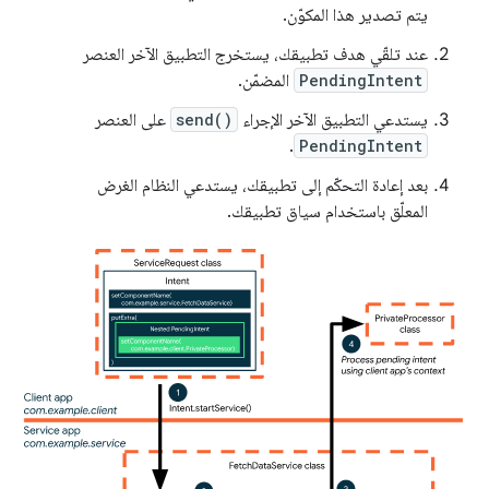
يتم تصدير هذا المكوّن.
عند تلقّي هدف تطبيقك، يستخرج التطبيق الآخر العنصر
PendingIntent
المضمّن.
يستدعي التطبيق الآخر الإجراء
send()
على العنصر
.
PendingIntent
بعد إعادة التحكّم إلى تطبيقك، يستدعي النظام الغرض
المعلّق باستخدام سياق تطبيقك.