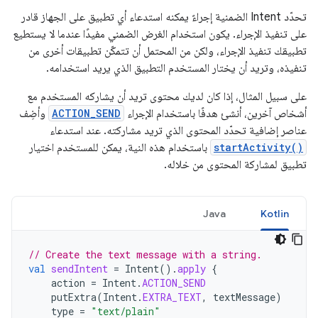
تحدّد Intent الضمنية إجراءً يمكنه استدعاء أي تطبيق على الجهاز قادر
على تنفيذ الإجراء. يكون استخدام الغرض الضمني مفيدًا عندما لا يستطيع
تطبيقك تنفيذ الإجراء، ولكن من المحتمل أن تتمكّن تطبيقات أخرى من
تنفيذه، وتريد أن يختار المستخدم التطبيق الذي يريد استخدامه.
على سبيل المثال، إذا كان لديك محتوى تريد أن يشاركه المستخدم مع
أشخاص آخرين، أنشئ هدفًا باستخدام الإجراء
ACTION_SEND
وأضِف
عناصر إضافية تحدّد المحتوى الذي تريد مشاركته. عند استدعاء
startActivity()
باستخدام هذه النية، يمكن للمستخدم اختيار
تطبيق لمشاركة المحتوى من خلاله.
Java
Kotlin
// Create the text message with a string.
val
sendIntent
=
Intent
().
apply
{
action
=
Intent
.
ACTION_SEND
putExtra
(
Intent
.
EXTRA_TEXT
,
textMessage
)
type
=
"text/plain"