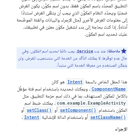
التطبيق المحدّد باسم المكوّن فقط. بدون اسم مكوِّن، يكون الغرض
ضمنيًا
ويحدّد النظام المكوِّن الذي يجب أن يتلقّى الغرض استنادًا
إلى معلومات الغرض الأخرى (مثل الإجراء والبيانات والفئة الموضّحة
أدناه). إذا كنت بحاجة إلى بدء تشغيل مكوّن معيّن في تطبيقك،
عليك تحديد اسم المكوّن.
ملاحظة:
عند بدء
،
يجب دائمًا تحديد اسم المكوّن
. وفي
Service
حال عدم توفّرها، لا يمكنك التأكّد من الخدمة التي ستستجيب للغرض، ولن
يتمكّن المستخدم من معرفة الخدمة التي ستبدأ.
هذا الحقل الخاص بالسمة
Intent
هو كائن
ComponentName
، ويمكنك تحديده باستخدام اسم فئة مؤهَّل
بالكامل للمكوّن المستهدَف، بما في ذلك اسم حزمة التطبيق، مثل
com.example.ExampleActivity
. يمكنك ضبط اسم
المكوّن باستخدام
setComponent()
أو
setClass()
أو
setClassName()
أو باستخدام الدالة الإنشائية
Intent
.
الإجراء