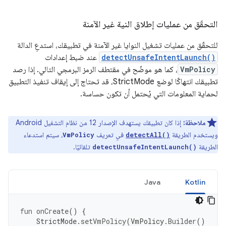
التحقّق من عمليات إطلاق النية غير الآمنة
للتحقّق من عمليات تشغيل النوايا غير الآمنة في تطبيقك، استدعِ الدالة
detectUnsafeIntentLaunch()
عند ضبط إعدادات
VmPolicy
، كما هو موضّح في مقتطف الرمز البرمجي التالي. إذا رصد
تطبيقك انتهاكًا لوضع StrictMode، قد تحتاج إلى إيقاف تنفيذ التطبيق
لحماية المعلومات التي يُحتمل أن تكون حساسة.
ملاحظة:
إذا كان تطبيقك يستهدف الإصدار 12 من نظام التشغيل Android
ويستخدم الطريقة
في تعريف
، سيتم استدعاء
VmPolicy
detectAll()
الطريقة
تلقائيًا.
detectUnsafeIntentLaunch()
Java
Kotlin
fun
onCreate
()
{
StrictMode
.
setVmPolicy
(
VmPolicy
.
Builder
()