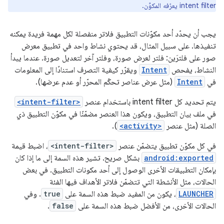
intent filter يعرّفه المكوِّن.
يجب أن يحدّد أحد مكوّنات التطبيق فلاتر منفصلة لكل مهمة فريدة يمكنه
تنفيذها. على سبيل المثال، قد يحتوي نشاط واحد في تطبيق معرض
صور على فلترَين: فلتر لعرض صورة، وفلتر آخر لتعديل صورة. عندما يبدأ
النشاط، يفحص
Intent
ويقرّر كيفية التصرف استنادًا إلى المعلومات
في
Intent
(مثل عرض عناصر تحكّم المحرّر أو عدم عرضها).
يتم تحديد كل intent filter باستخدام عنصر
<intent-filter>
في ملف بيان التطبيق، ويكون هذا العنصر مضمّنًا في مكوّن التطبيق ذي
الصلة (مثل عنصر
<activity>
).
في كل مكوّن تطبيق يتضمّن عنصر
<intent-filter>
، اضبط قيمة
android:exported
بشكل صريح. تشير هذه السمة إلى ما إذا كان
بإمكان التطبيقات الأخرى الوصول إلى أحد مكونات التطبيق. في بعض
الحالات، مثل الأنشطة التي تتضمّن فلاتر الأهداف فيها الفئة
LAUNCHER
، يكون من المفيد ضبط هذه السمة على
true
. وفي
الحالات الأخرى، من الأفضل ضبط هذه السمة على
false
.