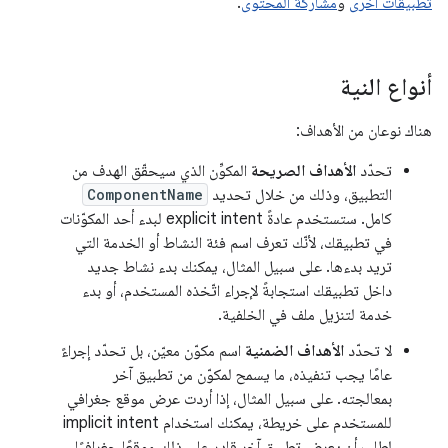
تطبيقات أخرى
و
مشاركة المحتوى
.
أنواع النية
هناك نوعان من الأهداف:
تحدّد
الأهداف الصريحة
المكوِّن الذي سيحقّق الهدف من
التطبيق، وذلك من خلال تحديد
ComponentName
كامل. ستستخدم عادةً explicit intent لبدء أحد المكوّنات
في تطبيقك، لأنّك تعرف اسم فئة النشاط أو الخدمة التي
تريد بدءها. على سبيل المثال، يمكنك بدء نشاط جديد
داخل تطبيقك استجابةً لإجراء اتّخذه المستخدم، أو بدء
خدمة لتنزيل ملف في الخلفية.
لا تحدّد
الأهداف الضمنية
اسم مكوّن معيّن، بل تحدّد إجراءً
عامًا يجب تنفيذه، ما يسمح لمكوّن من تطبيق آخر
بمعالجته. على سبيل المثال، إذا أردت عرض موقع جغرافي
للمستخدم على خريطة، يمكنك استخدام implicit intent
لطلب أن يعرض تطبيق آخر قادر على ذلك موقعًا جغرافيًا