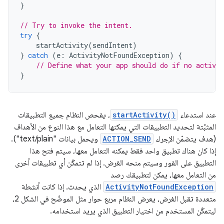
}
// Try to invoke the intent.
try
{
startActivity
(
sendIntent
)
}
catch
(
e
:
ActivityNotFoundException
)
{
// Define what your app should do if no activit
}
عند استدعاء
startActivity()
، يفحص النظام جميع التطبيقات
المثبَّتة لتحديد التطبيقات التي يمكنها التعامل مع هذا النوع من الأهداف
(هدف يتضمّن الإجراء
ACTION_SEND
ويحمل بيانات "text/plain").
إذا كان هناك تطبيق واحد فقط يمكنه التعامل معها، سيتم فتح هذا
التطبيق على الفور وسيتم منحه الغرض. إذا لم تتمكّن أي تطبيقات أخرى
من التعامل معها، يمكن لتطبيقك رصد
ActivityNotFoundException
الذي يحدث. إذا كانت أنشطة
متعددة تقبل الغرض، يعرض النظام مربع حوار مثل الموضّح في الشكل 2،
ليتمكّن المستخدم من اختيار التطبيق الذي يريد استخدامه.