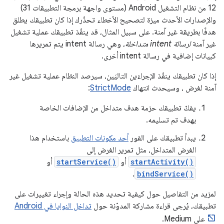
12 من نظام التشغيل Android (مستوى واجهة برمجة التطبيقات 31)
والإصدارات الأحدث ميزة لتصحيح الأخطاء تحذّرك إذا كان تطبيقك يطلق
هدفًا بطريقة غير آمنة. على سبيل المثال، قد ينفّذ تطبيقك عملية تشغيل
غير آمنة
لرسالة intent متداخلة
، وهي رسالة intent يتم تمريرها
كبيانات إضافية في رسالة intent أخرى.
إذا كان تطبيقك ينفّذ الإجراءَين التاليَين، سيرصد النظام عملية تشغيل غير
آمنة لغرض ، وسيحدث انتهاك
StrictMode
:
يفكّ تطبيقك حزمة هدف متداخل من الإضافات الخاصة
بهدف تم تسليمه.
يبدأ تطبيقك على الفور
أحد مكونات التطبيق
باستخدام هذا
الغرض المتداخل، مثل تمرير الغرض إلى
startActivity()
أو
startService()
أو
.
bindService()
لمزيد من التفاصيل حول كيفية تحديد هذه الحالة وإجراء تغييرات على
تطبيقك، يُرجى قراءة مشاركة المدوّنة حول
تداخل النوايا في Android
على Medium.