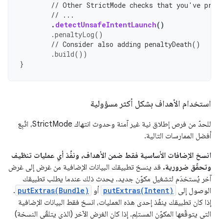
// Other StrictMode checks that you've pre
// ...
.
detectUnsafeIntentLaunch
()
.
penaltyLog
()
// Consider also adding penaltyDeath()
.
build
())
}
استخدام الأهداف بشكل أكثر مسؤولية
للحدّ من فرص إطلاق نية غير آمنة وحدوث انتهاك StrictMode، اتّبِع
أفضل الممارسات التالية.
انسخ الإضافات الأساسية فقط ضمن الأهداف، ونفِّذ أي عمليات تنظيف
وتحقّق ضرورية.
قد ينسخ تطبيقك البيانات الإضافية من غرض إلى غرض
آخر يُستخدَم لتشغيل مكوّن جديد. يحدث ذلك عندما يطلب تطبيقك
الوصول إلى
putExtras(Intent)
أو
putExtras(Bundle)
.
إذا كان تطبيقك ينفّذ إحدى هذه العمليات، انسخ فقط البيانات الإضافية
التي يتوقّعها المكوّن المستلِم. إذا كان الغرض الآخر (الذي يتلقّى النسخة)