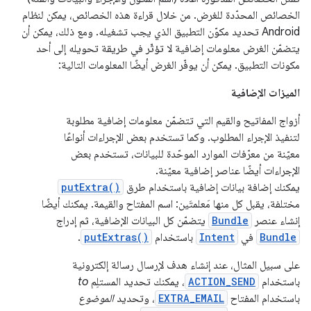
الخصائص المحدّدة للغرض. من خلال قراءة هذه الخصائص، يمكن لنظام
Android تحديد مكوّن التطبيق الذي يجب تشغيله. ومع ذلك، يمكن أن
يتضمّن الغرض معلومات إضافية لا تؤثّر في طريقة تحويله إلى أحد
مكونات التطبيق. يمكن أن يوفّر الغرض أيضًا المعلومات التالية:
الميزات الإضافية
أزواج المفاتيح والقيم التي تتضمّن معلومات إضافية مطلوبة
لتنفيذ الإجراء المطلوب. وكما تستخدم بعض الإجراءات أنواعًا
معيّنة من معرّفات الموارد الموحّدة للبيانات، تستخدم بعض
الإجراءات أيضًا عناصر إضافية معيّنة.
يمكنك إضافة بيانات إضافية باستخدام طرق
putExtra()
مختلفة، يقبل كل منها مَعلمتَين: اسم المفتاح والقيمة. يمكنك أيضًا
إنشاء عنصر
Bundle
يتضمّن كل البيانات الإضافية، ثم إدراج
Bundle
في
Intent
باستخدام
putExtras()
.
على سبيل المثال، عند إنشاء هدف لإرسال رسالة إلكترونية
باستخدام
ACTION_SEND
، يمكنك تحديد المستلِم
to
باستخدام المفتاح
EXTRA_EMAIL
، وتحديد
الموضوع