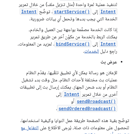
لتنفيذ عملية لمرة واحدة (مثل تنزيل ملف) من خلال تمرير
Intent
إلى
startService()
. توضِّح
Intent
الخدمة التي يجب بدءها وتحمل أي بيانات ضرورية.
إذا كانت الخدمة مصمَّمة بواجهة بين العميل والخادم،
يمكنك الربط بالخدمة من مكوّن آخر عن طريق تمرير
Intent
إلى
bindService()
. لمزيد من المعلومات،
راجِع دليل
الخدمات
.
عرض بث
الإعلان هو رسالة يمكن لأي تطبيق تلقّيها. يقدّم النظام
عمليات بث مختلفة لأحداث النظام، مثل وقت بدء تشغيل
النظام أو بدء شحن الجهاز. يمكنك إرسال بث إلى تطبيقات
أخرى من خلال تمرير
Intent
إلى
sendBroadcast()
أو
.
sendOrderedBroadcast()
توضّح بقية هذه الصفحة طريقة عمل النوايا وكيفية استخدامها.
للحصول على معلومات ذات صلة، يُرجى الاطّلاع على
التفاعل مع