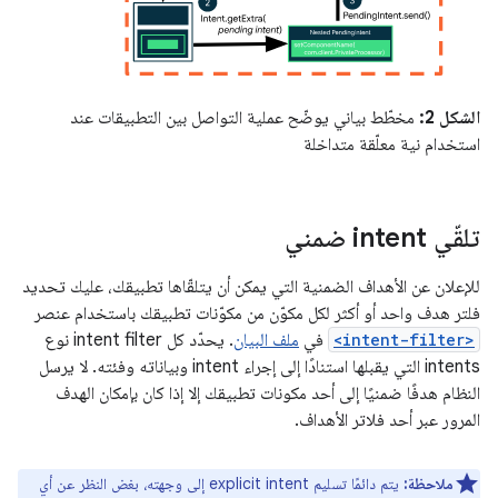
الشكل 2:
مخطّط بياني يوضّح عملية التواصل بين التطبيقات عند
استخدام نية معلّقة متداخلة
تلقّي intent ضمني
للإعلان عن الأهداف الضمنية التي يمكن أن يتلقّاها تطبيقك، عليك تحديد
فلتر هدف واحد أو أكثر لكل مكوّن من مكوّنات تطبيقك باستخدام عنصر
<intent-filter>
في
ملف البيان
. يحدّد كل intent filter نوع
intents التي يقبلها استنادًا إلى إجراء intent وبياناته وفئته. لا يرسل
النظام هدفًا ضمنيًا إلى أحد مكونات تطبيقك إلا إذا كان بإمكان الهدف
المرور عبر أحد فلاتر الأهداف.
ملاحظة:
يتم دائمًا تسليم explicit intent إلى وجهته، بغض النظر عن أي