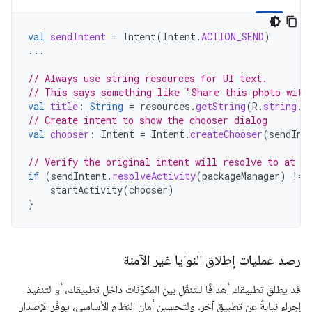
val
sendIntent
=
Intent
(
Intent
.
ACTION_SEND
)
...
// Always use string resources for UI text.
// This says something like "Share this photo with
val
title
:
String
=
resources
.
getString
(
R
.
string
.
c
// Create intent to show the chooser dialog
val
chooser
:
Intent
=
Intent
.
createChooser
(
sendInt
// Verify the original intent will resolve to at le
if
(
sendIntent
.
resolveActivity
(
packageManager
)
!=
startActivity
(
chooser
)
}
رصد عمليات إطلاق النوايا غير الآمنة
قد يطلق تطبيقك أهدافًا للتنقّل بين المكوّنات داخل تطبيقك، أو لتنفيذ
إجراء نيابةً عن تطبيق آخر. ولتحسين أمان النظام الأساسي، يوفّر الإصدار