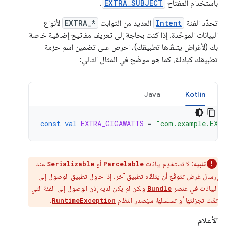
باستخدام المفتاح
EXTRA_SUBJECT
.
تحدّد الفئة
Intent
العديد من الثوابت
EXTRA_*
لأنواع
البيانات الموحّدة. إذا كنت بحاجة إلى تعريف مفاتيح إضافية خاصة
بك (لأغراض يتلقّاها تطبيقك)، احرص على تضمين اسم حزمة
تطبيقك كبادئة، كما هو موضّح في المثال التالي:
Java
Kotlin
const
val
EXTRA_GIGAWATTS
=
"com.example.EXT
تنبيه
: لا تستخدِم بيانات
أو
عند
Serializable
Parcelable
إرسال غرض تتوقّع أن يتلقّاه تطبيق آخر. إذا حاول تطبيق الوصول إلى
البيانات في عنصر
ولكن لم يكن لديه إذن الوصول إلى الفئة التي
Bundle
تمّت تجزئتها أو تسلسلها، سيُصدر النظام
.
RuntimeException
الأعلام