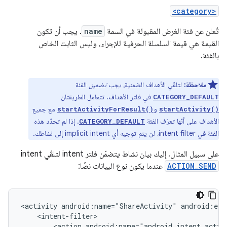
<category>
تُعلن عن فئة الغرض المقبولة في السمة
name
. يجب أن تكون
القيمة هي قيمة السلسلة الحرفية للإجراء، وليس الثابت الخاص
بالفئة.
ملاحظة:
لتلقّي الأهداف الضمنية،
يجب تضمين
الفئة
في فلتر الأهداف. تتعامل الطريقتان
CATEGORY_DEFAULT
و
مع جميع
startActivityForResult()
startActivity()
الأهداف على أنّها تعرّف الفئة
. إذا لم تحدّد هذه
CATEGORY_DEFAULT
الفئة في intent filter، لن يتم توجيه أي implicit intent إلى نشاطك.
على سبيل المثال، إليك بيان نشاط يتضمّن فلتر intent لتلقّي intent
ACTION_SEND
عندما يكون نوع البيانات نصًا:
<activity
android:name="ShareActivity"
<action