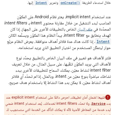
خلال استدعاء الطريقة
وتمرير
إليها.
Intent
onCreate()
عند استخدام implicit intent، يعثر نظام Android على المكوّن
المناسب لبدء التشغيل من خلال مقارنة محتوى intent
بـ intent filters
المحدّدة في
ملف البيان
الخاص بالتطبيقات الأخرى على الجهاز. إذا كان
الهدف يتطابق مع intent filter، يبدأ النظام هذا المكوّن ويسلّمه الكائن
Intent
. إذا كانت هناك عدة فلاتر أهداف متوافقة، يعرض النظام مربّع
حوار ليتمكّن المستخدم من اختيار التطبيق الذي يريد استخدامه.
فلتر الأهداف هو تعبير في ملف البيان الخاص بالتطبيق يحدّد نوع
الأهداف التي يريد المكوّن تلقّيها. على سبيل المثال، من خلال تعريف
intent filter لنشاط معيّن، يمكنك السماح للتطبيقات الأخرى ببدء
نشاطك مباشرةً بنوع معيّن من intent. وبالمثل، إذا
لم
تحدّد أي فلاتر
أهداف لنشاط معيّن، لا يمكن بدء هذا النشاط إلا باستخدام هدف صريح.
تنبيه:
لضمان أمان تطبيقك، احرص دائمًا على استخدام explicit intent عند
بدء
، ولا تحدّد intent filters لخدماتك. يُعد استخدام intent ضمني
Service
لبدء خدمة من المخاطر الأمنية لأنّه لا يمكنك التأكّد من الخدمة التي ستستجيب للـ