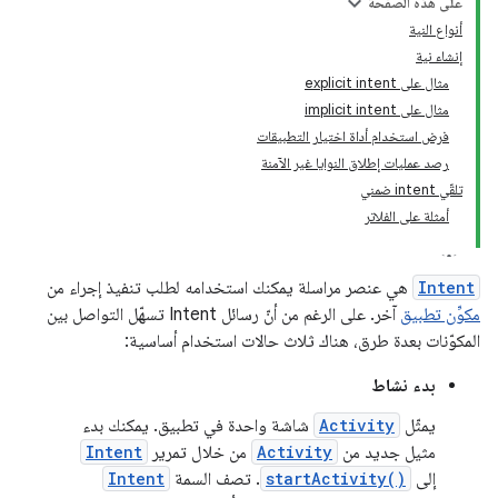
على هذه الصفحة
أنواع النية
إنشاء نية
مثال على explicit intent
مثال على implicit intent
فرض استخدام أداة اختيار التطبيقات
رصد عمليات إطلاق النوايا غير الآمنة
تلقّي intent ضمني
أمثلة على الفلاتر
Intent
هي عنصر مراسلة يمكنك استخدامه لطلب تنفيذ إجراء من
مكوِّن تطبيق
آخر. على الرغم من أنّ رسائل Intent تسهّل التواصل بين
المكوّنات بعدة طرق، هناك ثلاث حالات استخدام أساسية:
بدء نشاط
يمثّل
Activity
شاشة واحدة في تطبيق. يمكنك بدء
مثيل جديد من
Activity
من خلال تمرير
Intent
إلى
startActivity()
. تصف السمة
Intent