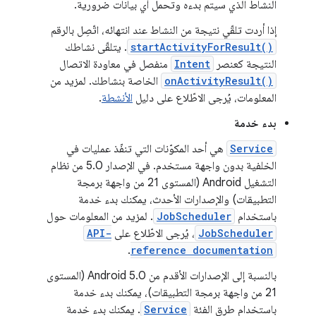
النشاط الذي سيتم بدءه وتحمل أي بيانات ضرورية.
إذا أردت تلقّي نتيجة من النشاط عند انتهائه، اتّصِل بالرقم
startActivityForResult()
. يتلقّى نشاطك
النتيجة كعنصر
Intent
منفصل في معاودة الاتصال
onActivityResult()
الخاصة بنشاطك. لمزيد من
المعلومات، يُرجى الاطّلاع على دليل
الأنشطة
.
بدء خدمة
Service
هي أحد المكوّنات التي تنفّذ عمليات في
الخلفية بدون واجهة مستخدم. في الإصدار 5.0 من نظام
التشغيل Android (المستوى 21 من واجهة برمجة
التطبيقات) والإصدارات الأحدث، يمكنك بدء خدمة
باستخدام
JobScheduler
. لمزيد من المعلومات حول
JobScheduler
، يُرجى الاطّلاع على
API-
.
reference documentation
بالنسبة إلى الإصدارات الأقدم من Android 5.0 (المستوى
21 من واجهة برمجة التطبيقات)، يمكنك بدء خدمة
باستخدام طرق الفئة
Service
. يمكنك بدء خدمة