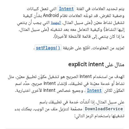
يتم تحديد العلامات في الفئة
Intent
التي تعمل كبيانات
وصفية للغرض. قد توجّه العلامات نظام Android بشأن كيفية
تشغيل نشاط معيّن (على سبيل المثال،
المهمة
التي يجب أن ينتمي
إليها النشاط) وكيفية التعامل معه بعد تشغيله (على سبيل المثال،
ما إذا كان ينتمي إلى قائمة الأنشطة الأخيرة).
لمزيد من المعلومات، اطّلِع على طريقة
setFlags()
.
مثال على explicit intent
الهدف من استخدام Intent الصريح هو تشغيل مكوّن تطبيق معيّن، مثل
نشاط أو خدمة معيّنة في تطبيقك. لإنشاء Intent صريح، حدِّد اسم
المكوّن لكائن
Intent
، وجميع خصائص Intent الأخرى اختيارية.
على سبيل المثال، إذا أنشأت خدمة في تطبيقك باسم
DownloadService
مصمّمة لتنزيل ملف من الويب، يمكنك بدء
تشغيلها باستخدام الرمز التالي: