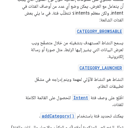
أن يتعامل مع الغرض. يمكن وضع أي عدد من أوصاف الفئات في
intent، ولكن معظم intents لا تتطلّب فئة. في ما يلي بعض
الفئات الشائعة:
CATEGORY_BROWSABLE
يسمح النشاط المستهدف بتشغيله من خلال متصفّح ويب
لعرض البيانات التي يشير إليها الرابط، مثل صورة أو رسالة
إلكترونية.
CATEGORY_LAUNCHER
النشاط هو النشاط الأوّلي لمهمة ويتم إدراجه في مشغّل
تطبيقات النظام.
اطّلِع على وصف فئة
Intent
للحصول على القائمة الكاملة
للفئات.
يمكنك تحديد فئة باستخدام
addCategory()
.
تمثّل الخصائص المذكورة أعلاه (اسم المكوّن والإجراء والبيانات والفئة)