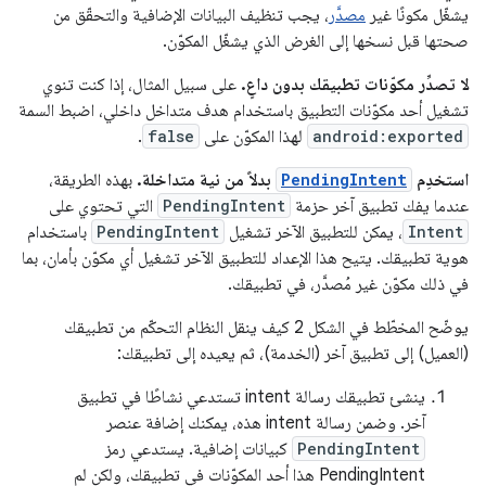
يشغّل مكونًا غير
مصدَّر
، يجب تنظيف البيانات الإضافية والتحقّق من
صحتها قبل نسخها إلى الغرض الذي يشغّل المكوّن.
لا تصدِّر مكوّنات تطبيقك بدون داعٍ.
على سبيل المثال، إذا كنت تنوي
تشغيل أحد مكوّنات التطبيق باستخدام هدف متداخل داخلي، اضبط السمة
android:exported
لهذا المكوّن على
false
.
استخدِم
PendingIntent
بدلاً من نية متداخلة.
بهذه الطريقة،
عندما يفك تطبيق آخر حزمة
PendingIntent
التي تحتوي على
Intent
، يمكن للتطبيق الآخر تشغيل
PendingIntent
باستخدام
هوية تطبيقك. يتيح هذا الإعداد للتطبيق الآخر تشغيل أي مكوّن بأمان، بما
في ذلك مكوّن غير مُصدَّر، في تطبيقك.
يوضّح المخطّط في الشكل 2 كيف ينقل النظام التحكّم من تطبيقك
(العميل) إلى تطبيق آخر (الخدمة)، ثم يعيده إلى تطبيقك:
ينشئ تطبيقك رسالة intent تستدعي نشاطًا في تطبيق
آخر. وضمن رسالة intent هذه، يمكنك إضافة عنصر
PendingIntent
كبيانات إضافية. يستدعي رمز
PendingIntent هذا أحد المكوّنات في تطبيقك، ولكن لم