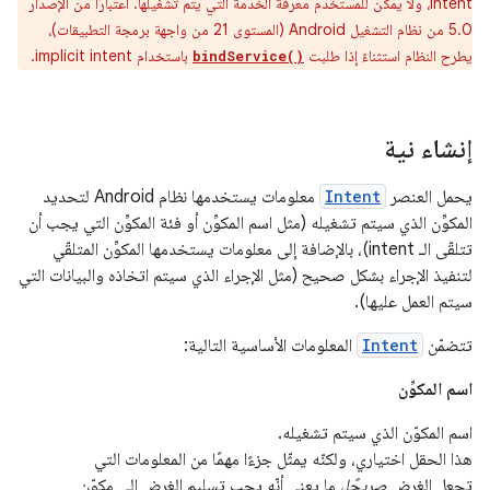
intent، ولا يمكن للمستخدم معرفة الخدمة التي يتم تشغيلها. اعتبارًا من الإصدار
5.0 من نظام التشغيل Android (المستوى 21 من واجهة برمجة التطبيقات)،
يطرح النظام استثناءً إذا طلبت
باستخدام implicit intent.
bindService()
إنشاء نية
يحمل العنصر
Intent
معلومات يستخدمها نظام Android لتحديد
المكوِّن الذي سيتم تشغيله (مثل اسم المكوِّن أو فئة المكوِّن التي يجب أن
تتلقّى الـ intent)، بالإضافة إلى معلومات يستخدمها المكوِّن المتلقّي
لتنفيذ الإجراء بشكل صحيح (مثل الإجراء الذي سيتم اتخاذه والبيانات التي
سيتم العمل عليها).
تتضمّن
Intent
المعلومات الأساسية التالية:
اسم المكوِّن
اسم المكوّن الذي سيتم تشغيله.
هذا الحقل اختياري، ولكنّه يمثّل جزءًا مهمًا من المعلومات التي
تجعل الغرض
صريحًا
، ما يعني أنّه يجب تسليم الغرض إلى مكوّن