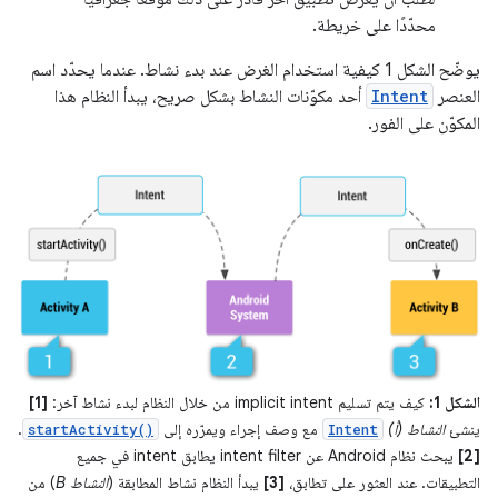
محدّدًا على خريطة.
يوضّح الشكل 1 كيفية استخدام الغرض عند بدء نشاط. عندما يحدّد اسم
العنصر
Intent
أحد مكوّنات النشاط بشكل صريح، يبدأ النظام هذا
المكوّن على الفور.
الشكل 1:
كيف يتم تسليم implicit intent من خلال النظام لبدء نشاط آخر:
[1]
ينشئ
النشاط (أ)
مع وصف إجراء ويمرّره إلى
.
startActivity()
Intent
[2]
يبحث نظام Android عن intent filter يطابق intent في جميع
التطبيقات. عند العثور على تطابق،
[3]
يبدأ النظام نشاط المطابقة (
النشاط B
) من