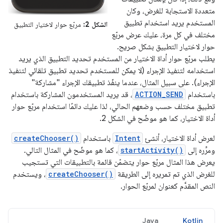
متعددة الاستجابة للغرض، وكان
المستخدم يريد استخدام تطبيق
الشكل 2:
مربّع حوار لاختيار التطبيق
مختلف في كل مرة، عليك عرض مربّع
حوار لاختيار التطبيق بشكل صريح.
يطلب مربّع حوار أداة الاختيار من المستخدم تحديد التطبيق الذي يريد
استخدامه لتنفيذ الإجراء (لا يمكن للمستخدم تحديد تطبيق تلقائي لتنفيذ
الإجراء). على سبيل المثال، عندما ينفّذ تطبيقك الإجراء "مشاركة"
باستخدام
ACTION_SEND
، قد يريد المستخدمون المشاركة باستخدام
تطبيق مختلف حسب وضعهم الحالي، لذا عليك دائمًا استخدام مربّع حوار
أداة الاختيار، كما هو موضّح في الشكل 2.
لعرض أداة الاختيار، أنشئ
Intent
باستخدام
createChooser()
ومرِّره إلى
startActivity()
، كما هو موضّح في المثال التالي.
يعرض هذا المثال مربّع حوار يتضمّن قائمة بالتطبيقات التي تستجيب
للغرض الذي تم تمريره إلى الطريقة
createChooser()
، ويستخدم
النص المقدَّم كعنوان لمربّع الحوار.
Java
Kotlin