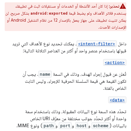
تحذير:
إذا كان أحد الأنشطة أو الخدمات أو مستقبِلات البث في تطبيقك
يستخدم فلاتر الأهداف ولم يضبط قيمة
بشكل صريح، لن
android:exported
يمكن تثبيت تطبيقك على جهاز يعمل بالإصدار 12 من نظام التشغيل Android أو
الإصدارات الأحدث.
داخل
<intent-filter>
، يمكنك تحديد نوع الأهداف التي تريد
قبولها باستخدام عنصر واحد أو أكثر من العناصر الثلاثة التالية:
<action>
تُعلن عن قبول إجراء الهدف، وذلك في السمة
name
. يجب أن
تكون القيمة هي قيمة السلسلة الحرفية للإجراء، وليس الثابت
الخاص بالفئة.
<data>
تحدّد هذه السمة نوع البيانات المقبولة، وذلك باستخدام سمة
واحدة أو أكثر تحدّد جوانب مختلفة من معرّف URI الخاص
بالبيانات (
scheme
و
host
و
port
و
path
) ونوع MIME.