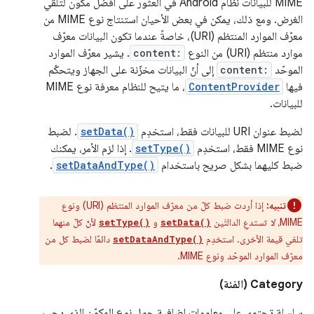
MIME للبيانات نظام Android في العثور على أفضل مكوّن لتلقّي
الغرض. ومع ذلك، يمكن في بعض الأحيان استنتاج نوع MIME من
معرّف الموارد المنتظم (URI)، خاصةً عندما تكون البيانات معرّف
موارد منتظم (URI) من النوع
content:
. يشير معرّف الموارد
الموحّد
content:
إلى أنّ البيانات مخزّنة على الجهاز ويتحكّم
فيها
ContentProvider
، ما يتيح للنظام معرفة نوع MIME
للبيانات.
لضبط عنوان URI للبيانات فقط، استخدِم
setData()
. لضبط
نوع MIME فقط، استخدِم
setType()
. إذا لزم الأمر، يمكنك
ضبط كليهما بشكل صريح باستخدام
setDataAndType()
.
تنبيه:
إذا أردت ضبط كلّ من معرّف الموارد المنتظم (URI) ونوع
MIME،
لا
تستدعِ الدالتَين
و
لأنّ كلّ منهما
setType()
setData()
تلغي قيمة الأخرى. استخدِم
دائمًا لضبط كل من
setDataAndType()
معرّف الموارد الموحّد ونوع MIME.
Category (الفئة)
سلسلة تحتوي على معلومات إضافية حول نوع المكوّن الذي يجب