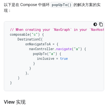
以下是在 Compose 中循环
popUpTo()
的解决方案的实
现：
// When creating your `NavGraph` in your `NavHost`
composable
(
"c"
)
{
DestinationC
(
onNavigateToA
=
{
navController
.
navigate
(
"a"
)
{
popUpTo
(
"a"
)
{
inclusive
=
true
}
}
},
)
}
View 实现