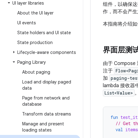
UI layer libraries
组件，以确保这
作，而不会产生
About the UI layer
UI events
本指南将介绍如
State holders and UI state
State production
界面层测
Lifecycle-aware components
Paging Library
由于 Compose
注于
Flow<Pag
About paging
加
paging-tes
Load and display paged
lambda 接
data
List<Value>
Page from network and
database
Transform data streams
fun
test_it
// Get th
Manage and present
val
items
loading states