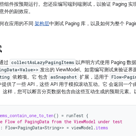
些组件按预期运行。您还应编写端到端测试，以验证 Paging 
意外的副效应。
何在应用的不同
架构层
中测试 Paging 库，以及如何为整个 Pa
试
 通过
collectAsLazyPagingItems
以声明方式使用 Paging
ingData<Value>>
发出的 ViewModel。如需编写测试来验
ting
依赖项。它 包含
asSnapshot
扩展，适用于
Flow<Pagi
收器中提供了一些 API，这些 API 用于模拟滚动互动。它 会返回
。 这样，您可以断言分页数据包含由这些互动生成的预期元素。
ems_contain_one_to_ten
()
=
runTest
{
e Flow of PagingData from the ViewModel under test
:
Flow<PagingData<String>
>
=
viewModel
.
items