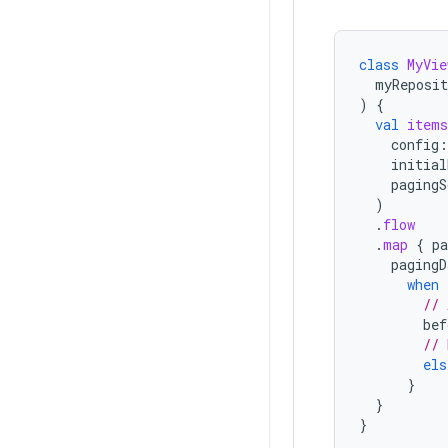
class
MyVie
myReposit
)
{
val
items
config
:
initial
pagingS
)
.
flow
.
map
{
pa
pagingD
when
// 
bef
// 
els
}
}
}