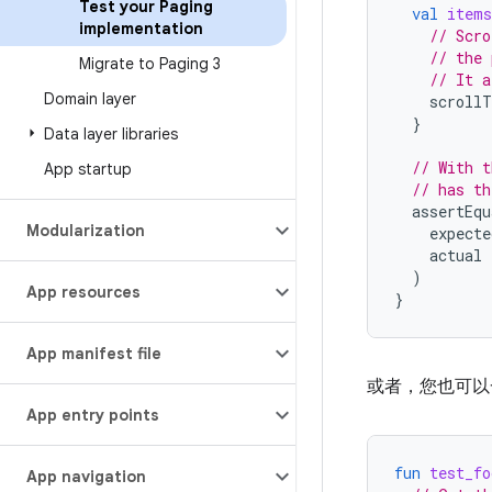
Test your Paging
val
items
implementation
// Scro
// the 
Migrate to Paging 3
// It a
Domain layer
scrollT
}
Data layer libraries
// With t
App startup
// has th
assertEqu
Modularization
expecte
actual
)
App resources
}
App manifest file
或者，您也可以
App entry points
fun
test_fo
App navigation