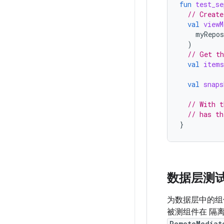
fun
test_se
// Create
val
viewM
myRepos
)
// Get th
val
items
val
snaps
// With t
// has th
}
数据层测
为数据层中的组
被测组件在 隔
RemoteMediat