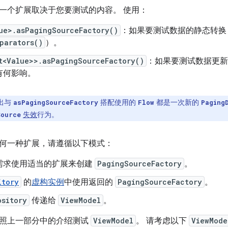
一个扩展取决于您要测试的内容。 使用：
ue>.asPagingSourceFactory()
：如果要测试数据的静态转
parators()
）。
t<Value>>.asPagingSourceFactory()
：如果要测试数据更新
有何影响。
出与
搭配使用的
都是一次新的
asPagingSourceFactory
Flow
Paging
失效
行为。
Source
何一种扩展，请遵循以下模式：
需求使用适当的扩展来创建
PagingSourceFactory
。
itory
的
虚构实例
中使用返回的
PagingSourceFactory
。
ository
传递给
ViewModel
。
照上一部分中的介绍测试
ViewModel
。 请考虑以下
ViewMode