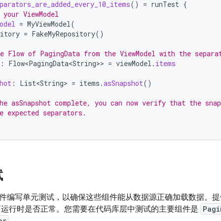
parators_are_added_every_10_items
()
=
runTest
{
 your ViewModel
odel
=
MyViewModel
(
itory
=
FakeMyRepository
()
e Flow of PagingData from the ViewModel with the separa
:
Flow<PagingData<String>
>
=
viewModel
.
items
hot
:
List<String>
=
items
.
asSnapshot
()
he asSnapshot complete, you can now verify that the snap
e expected separators.
试
件编写单元测试，以确保这些组件能从数据源正确加载数据。
离运行时是否正常。您需要在代码库层中测试的主要组件是
Pagi
or