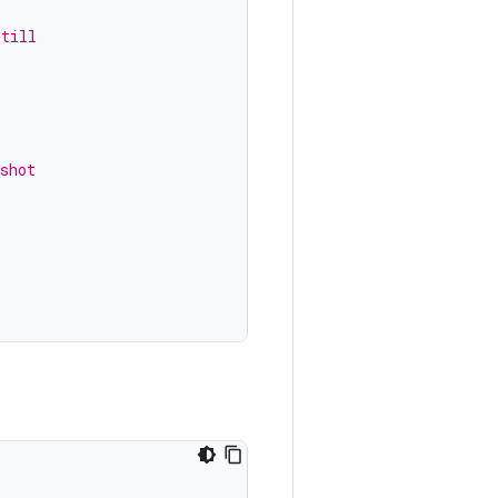
 till
shot