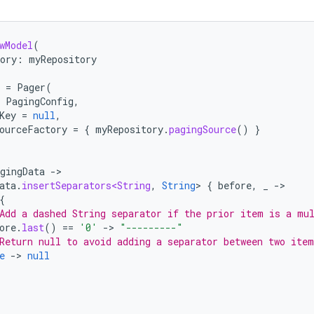
wModel
(
ory
:
myRepository
=
Pager
(
PagingConfig
,
Key
=
null
,
ourceFactory
=
{
myRepository
.
pagingSource
()
}
gingData
-
ata
.
insertSeparators<String
,
String
>
{
before
,
_
-
{
Add a dashed String separator if the prior item is a mu
ore
.
last
()
==
'0'
-
>
"---------"
Return null to avoid adding a separator between two item
e
-
>
null