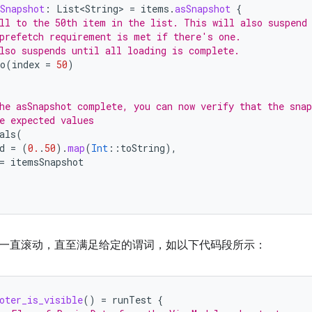
Snapshot
:
List<String>
=
items
.
asSnapshot
{
ll to the 50th item in the list. This will also suspend
prefetch requirement is met if there's one.
lso suspends until all loading is complete.
o
(
index
=
50
)
he asSnapshot complete, you can now verify that the snap
e expected values
als
(
d
=
(
0.
.
50
).
map
(
Int
::
toString
),
=
itemsSnapshot
一直滚动，直至满足给定的谓词，如以下代码段所示：
oter_is_visible
()
=
runTest
{