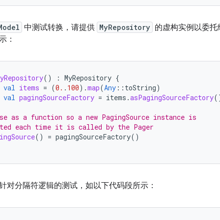
Model
中测试转换，请提供
MyRepository
的虚构实例以委托
示：
yRepository
()
:
MyRepository
{
val
items
=
(
0.
.
100
).
map
(
Any
::
toString
)
val
pagingSourceFactory
=
items
.
asPagingSourceFactory
(
se as a function so a new PagingSource instance is
ted each time it is called by the Pager
ingSource
()
=
pagingSourceFactory
()
针对分隔符逻辑的测试，如以下代码段所示：