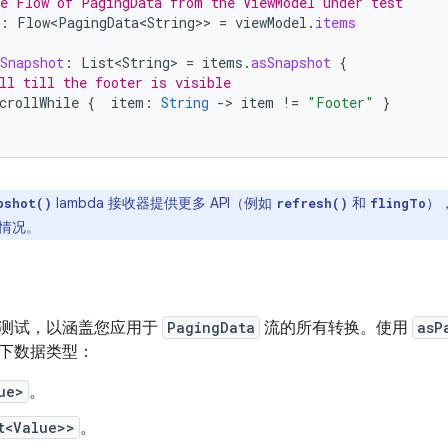
e Flow of PagingData from the ViewModel under test
:
Flow<PagingData<String>
>
=
viewModel
.
items
Snapshot
:
List<String>
=
items
.
asSnapshot
{
ll till the footer is visible
crollWhile
{
item
:
String
-
>
item
!=
"Footer"
}
lambda 接收器提供更多 API（例如
和
）
pshot()
refresh()
flingTo
情况。
测试，以涵盖您应用于
PagingData
流的所有转换。使用
asP
下数据类型：
ue>
。
t<Value>>
。