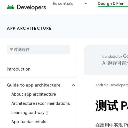
Essentials
Design & Plan
APP ARCHITECTURE
AI 翻译可
Introduction
Guide to app architecture
Android Developer
About app architecture
测试 P
Architecture recommendations
Learning pathway ⍈
App fundamentals
在应用中实现 P