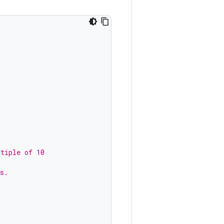
ltiple of 10
s.