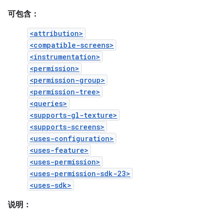
可包含：
<attribution>
<compatible-screens>
<instrumentation>
<permission>
<permission-group>
<permission-tree>
<queries>
<supports-gl-texture>
<supports-screens>
<uses-configuration>
<uses-feature>
<uses-permission>
<uses-permission-sdk-23>
<uses-sdk>
说明：