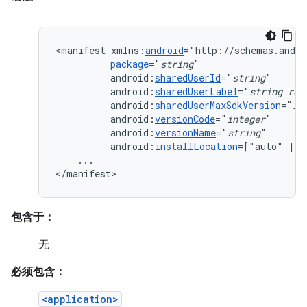
<manifest
xmlns:
android
package
="
string
android:
sharedUserId
="
string
android:
sharedUserLabel
="
string
res
android:
sharedUserMaxSdkVersion
="
in
android:
versionCode
="
integer
android:
versionName
="
string
android:
installLocation
=["auto"
|
"
...

</manifest>
包含于：
无
必须包含：
<application>