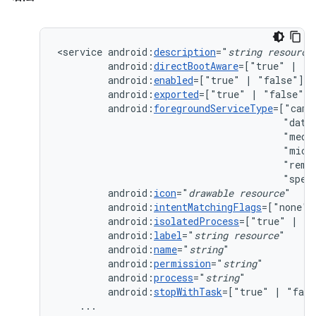
<service
android:
description
="
string
resource
android:
directBootAware
=["true"
|
android:
enabled
=["true"
|
android:
exported
=["true"
|
android:
foregroundServiceType
=["came
"data
"medi
"micr
"remo
"spec
android:
icon
="
drawable
resource
android:
intentMatchingFlags
=["none"
android:
isolatedProcess
=["true"
|
android:
label
="
string
resource
android:
name
="
string
android:
permission
="
string
android:
process
="
string
android:
stopWithTask
=["true"
|
...
