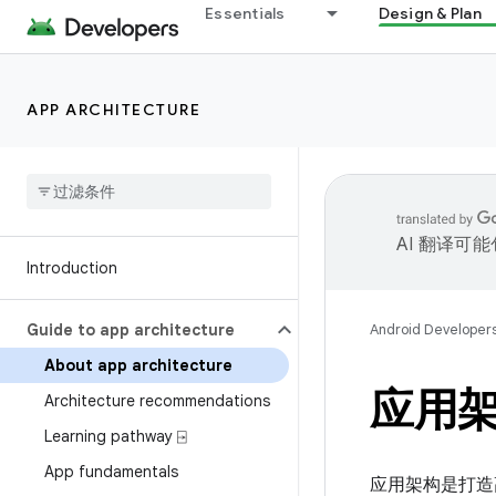
Essentials
Design & Plan
APP ARCHITECTURE
AI 翻译可
Introduction
Guide to app architecture
Android Developer
About app architecture
应用
Architecture recommendations
Learning pathway ⍈
App fundamentals
应用架构是打造