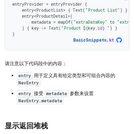
entryProvider
=
entryProvider
{
entry<ProductList>
{
Text
(
"Product List"
)
}
entry<ProductDetail>
(
metadata
=
mapOf
(
"extraDataKey"
to
"extraD
)
{
key
-
>
Text
(
"Product 
${
key
.
id
}
 "
)
}
}
BasicSnippets
.
kt
请注意以下代码段中的内容：
entry
用于定义具有给定类型和可组合内容的
NavEntry
entry
接受
metadata
参数来设置
NavEntry.metadata
显示返回堆栈