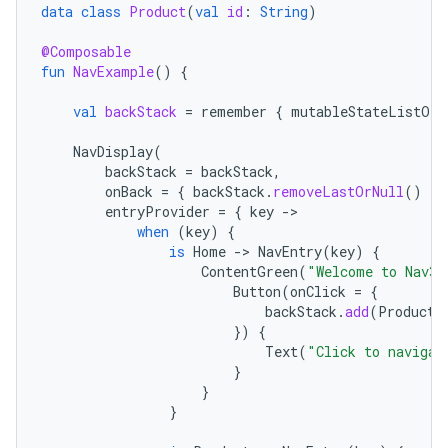
data
class
Product
(
val
id
:
String
)
@Composable
fun
NavExample
()
{
val
backStack
=
remember
{
mutableStateListOf<
NavDisplay
(
backStack
=
backStack
,
onBack
=
{
backStack
.
removeLastOrNull
()
},
entryProvider
=
{
key
-
when
(
key
)
{
is
Home
-
>
NavEntry
(
key
)
{
ContentGreen
(
"Welcome to Nav3"
Button
(
onClick
=
{
backStack
.
add
(
Product
(
})
{
Text
(
"Click to navigat
}
}
}