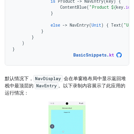
is
Product
-
>
NavEntry
(
key
)
{
ContentBlue
(
"Product 
${
key
.
id
}
}
else
-
>
NavEntry
(
Unit
)
{
Text
(
"Unk
}
}
)
}
BasicSnippets
.
kt
默认情况下，
NavDisplay
会在单窗格布局中显示返回堆
栈中最顶层的
NavEntry
。以下录制内容展示了此应用的
运行情况：