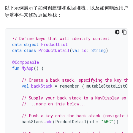
以下示例展示了如何创建键和返回堆栈，以及如何响应用户
导航事件来修改返回堆栈：
// Define keys that will identify content
data
object
ProductList
data
class
ProductDetail
(
val
id
:
String
)
@Composable
fun
MyApp
()
{
// Create a back stack, specifying the key the
val
backStack
=
remember
{
mutableStateListOf<
// Supply your back stack to a NavDisplay so i
// ...more on this below...
// Push a key onto the back stack (navigate fo
backStack
.
add
(
ProductDetail
(
id
=
"ABC"
))