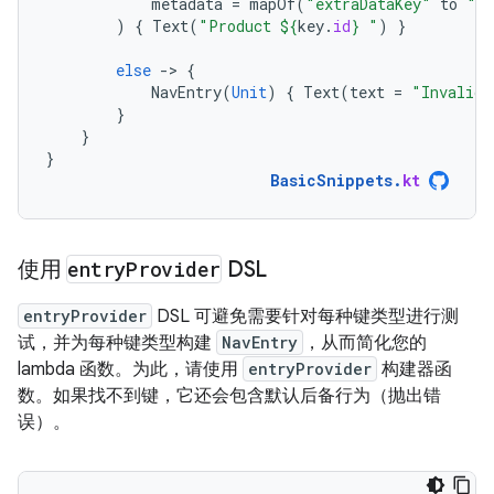
metadata
=
mapOf
(
"extraDataKey"
to
"ex
)
{
Text
(
"Product 
${
key
.
id
}
 "
)
}
else
-
>
{
NavEntry
(
Unit
)
{
Text
(
text
=
"Invalid 
}
}
}
BasicSnippets
.
kt
使用
entry
Provider
DSL
entryProvider
DSL 可避免需要针对每种键类型进行测
试，并为每种键类型构建
NavEntry
，从而简化您的
lambda 函数。为此，请使用
entryProvider
构建器函
数。如果找不到键，它还会包含默认后备行为（抛出错
误）。