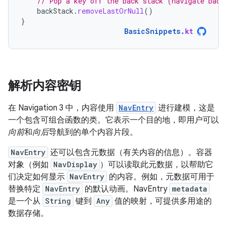
// Pop a key off the back stack (navigate back
backStack
.
removeLastOrNull
()
}
BasicSnippets
.
kt
解析内容密钥
在 Navigation 3 中，内容使用
NavEntry
进行建模，这是
一个包含可组合函数的类。它表示一个目的地，即用户可以
向前
和
向后
导航到的单个内容片段。
NavEntry
还可以包含元数据（有关内容的信息）。容器
对象（例如
NavDisplay
）可以读取此元数据，以帮助它
们决定如何显示
NavEntry
的内容。例如，元数据可用于
替换特定
NavEntry
的默认动画。NavEntry
metadata
是一个从
String
键到
Any
值的映射，可提供多用途的
数据存储。