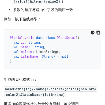
{value1}&items={value2}
）
参数的顺序与路由中字段的顺序一致
例如，以下路线类型：
@Serializable
data
class
PlantDetail
(
val
id
:
String
,
val
name
:
String
,
val
colors
:
List<String>
,
val
latinName
:
String?
=
null
,
)
生成的 URI 格式为：
basePath/{id}/{name}/?colors={color1}&colors=
{color2}&latinName={latinName}
可添加的深层链接的数量没有限制。每次调用