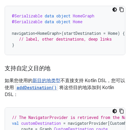
@Serializable
data
object
HomeGraph
@Serializable
data
object
Home
navigation<HomeGraph>
(
startDestination
=
Home
)
{
// label, other destinations, deep links
}
支持自定义目的地
如果您使用的
新目的地类型
不直接支持 Kotlin DSL，您可以
使用
addDestination()
将这些目的地添加到 Kotlin
DSL：
// The NavigatorProvider is retrieved from the Nav
val
customDestination
=
navigatorProvider
[
CustomNa
route
=
Graph
.
CustomDestination
.
route