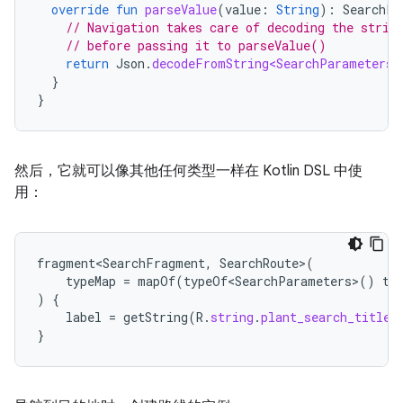
override
fun
parseValue
(
value
:
String
):
SearchPa
// Navigation takes care of decoding the strin
// before passing it to parseValue()
return
Json
.
decodeFromString<SearchParameters>
}
}
然后，它就可以像其他任何类型一样在 Kotlin DSL 中使
用：
fragment<SearchFragment
,
SearchRoute
>
(
typeMap
=
mapOf
(
typeOf<SearchParameters>
()
to
)
{
label
=
getString
(
R
.
string
.
plant_search_title
)
}