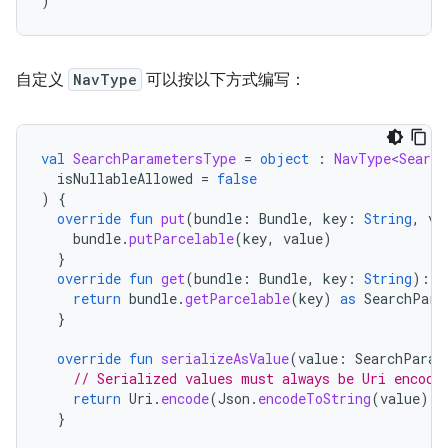
)
自定义
NavType
可以按以下方式编写：
val
SearchParametersType
=
object
:
NavType<Search
isNullableAllowed
=
false
)
{
override
fun
put
(
bundle
:
Bundle
,
key
:
String
,
va
bundle
.
putParcelable
(
key
,
value
)
}
override
fun
get
(
bundle
:
Bundle
,
key
:
String
):
S
return
bundle
.
getParcelable
(
key
)
as
SearchPara
}
override
fun
serializeAsValue
(
value
:
SearchParam
// Serialized values must always be Uri encode
return
Uri
.
encode
(
Json
.
encodeToString
(
value
))
}