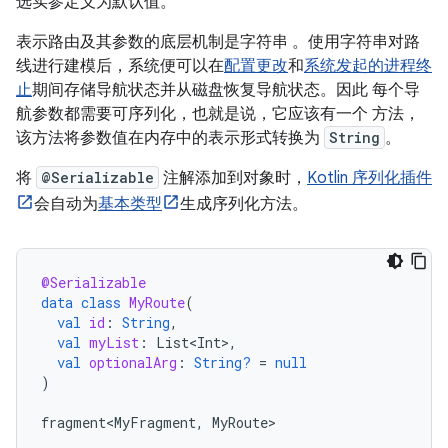
选实参定义为默认值。
表示路由及其参数的底层机制是字符串 。使用字符串对路
线进行建模后，系统便可以在
配置更改
和
系统发起的进程终
止
期间存储导航状态并从磁盘恢复导航状态。因此 每个导
航参数都需要可序列化，也就是说，它应该有一个 方法，
该方法将参数值在内存中的表示形式转换为
String
。
将
@Serializable
注解添加到对象时，
Kotlin 序列化插件
会自动为
基本类型
生成序列化方法。
@Serializable
data
class
MyRoute
(
val
id
:
String
,
val
myList
:
List<Int>
,
val
optionalArg
:
String?
=
null
)
fragment<MyFragment
,
MyRoute