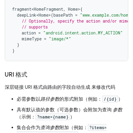
fragment<HomeFragment
,
Home
>
{
deepLink<Home>
(
basePath
=
"www.example.com/home
// Optionally, specify the action and/or mime 
// supports
action
=
"android.intent.action.MY_ACTION"
mimeType
=
"image/*"
}
}
URI 格式
深层链接 URI 格式由路由的字段自动生成 来修改代码
必需参数以
路径参数
的形式附加（例如：
/{id}
）
具有默认值的参数（可选参数）会附加为查询
参数
（示例：
?name={name}
）
集合会作为
查询参数
附加（例如：
?items=