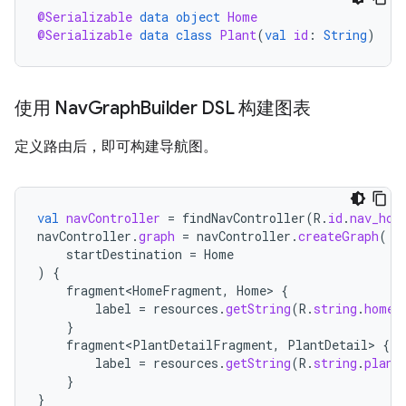
@Serializable
data
object
Home
@Serializable
data
class
Plant
(
val
id
:
String
)
使用 Nav
Graph
Builder DSL 构建图表
定义路由后，即可构建导航图。
val
navController
=
findNavController
(
R
.
id
.
nav_hos
navController
.
graph
=
navController
.
createGraph
(
startDestination
=
Home
)
{
fragment<HomeFragment
,
Home
>
{
label
=
resources
.
getString
(
R
.
string
.
home_
}
fragment<PlantDetailFragment
,
PlantDetail
>
{
label
=
resources
.
getString
(
R
.
string
.
plant
}
}