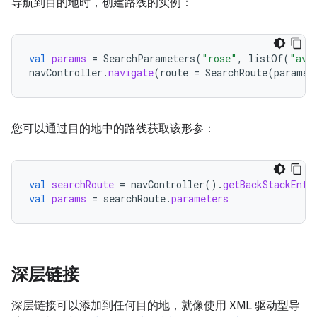
导航到目的地时，创建路线的实例：
val
params
=
SearchParameters
(
"rose"
,
listOf
(
"ava
navController
.
navigate
(
route
=
SearchRoute
(
params
)
您可以通过目的地中的路线获取该形参：
val
searchRoute
=
navController
().
getBackStackEntr
val
params
=
searchRoute
.
parameters
深层链接
深层链接可以添加到任何目的地，就像使用 XML 驱动型导