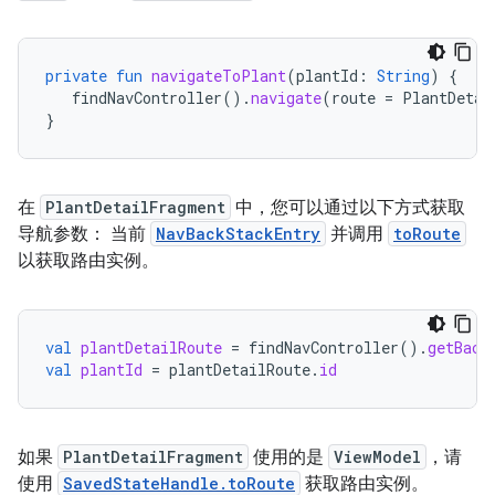
private
fun
navigateToPlant
(
plantId
:
String
)
{
findNavController
().
navigate
(
route
=
PlantDetai
}
在
PlantDetailFragment
中，您可以通过以下方式获取
导航参数： 当前
NavBackStackEntry
并调用
toRoute
以获取路由实例。
val
plantDetailRoute
=
findNavController
().
getBack
val
plantId
=
plantDetailRoute
.
id
如果
PlantDetailFragment
使用的是
ViewModel
，请
使用
SavedStateHandle.toRoute
获取路由实例。