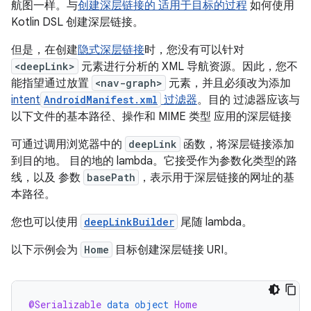
航图一样。与
创建深层链接的 适用于目标的过程
如何使用
Kotlin DSL 创建深层链接。
但是，在创建
隐式深层链接
时，您没有可以针对
<deepLink>
元素进行分析的 XML 导航资源。因此，您不
能指望通过放置
<nav-graph>
元素，并且必须改为添加
intent
AndroidManifest.xml
过滤器
。目的 过滤器应该与
以下文件的基本路径、操作和 MIME 类型 应用的深层链接
可通过调用浏览器中的
deepLink
函数，将深层链接添加
到目的地。 目的地的 lambda。它接受作为参数化类型的路
线，以及 参数
basePath
，表示用于深层链接的网址的基
本路径。
您也可以使用
deepLinkBuilder
尾随 lambda。
以下示例会为
Home
目标创建深层链接 URI。
@Serializable
data
object
Home