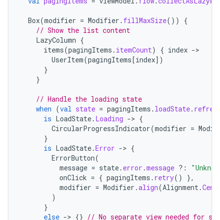
val
pagingItems
=
viewModel
.
flow
.
collectAsLazyPa
Box
(
modifier
=
Modifier
.
fillMaxSize
())
{
// Show the list content
LazyColumn
{
items
(
pagingItems
.
itemCount
)
{
index
->
UserItem
(
pagingItems
[
index
]
)
}
}
// Handle the loading state
when
(
val
state
=
pagingItems
.
loadState
.
refres
is
LoadState
.
Loading
->
{
CircularProgressIndicator
(
modifier
=
Modif
}
is
LoadState
.
Error
->
{
ErrorButton
(
message
=
state
.
error
.
message
?:
"Unknow
onClick
=
{
pagingItems
.
retry
()
},
modifier
=
Modifier
.
align
(
Alignment
.
Cent
)
}
else
->
{}
// No separate view needed for su