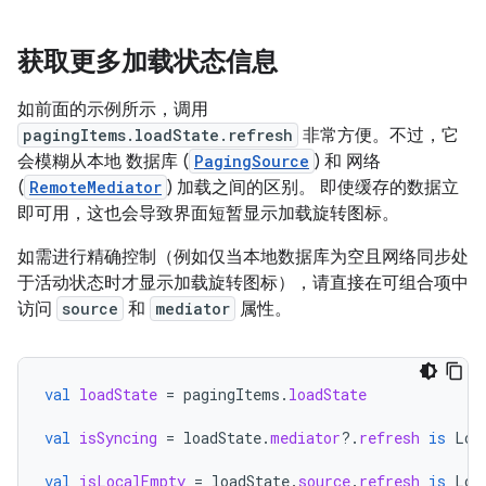
获取更多加载状态信息
如前面的示例所示，调用
pagingItems.loadState.refresh
非常方便。不过，它
会模糊从本地 数据库 (
PagingSource
) 和 网络
(
RemoteMediator
) 加载之间的区别。 即使缓存的数据立
即可用，这也会导致界面短暂显示加载旋转图标。
如需进行精确控制（例如仅当本地数据库为空且网络同步处
于活动状态时才显示加载旋转图标），请直接在可组合项中
访问
source
和
mediator
属性。
val
loadState
=
pagingItems
.
loadState
val
isSyncing
=
loadState
.
mediator
?.
refresh
is
Loa
val
isLocalEmpty
=
loadState
.
source
.
refresh
is
Loa