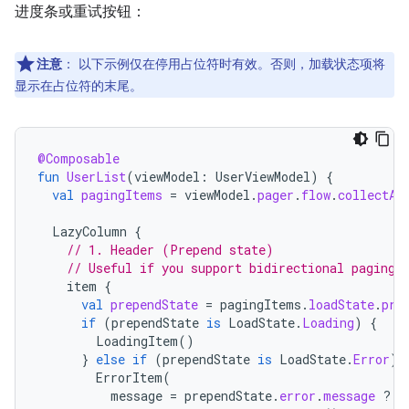
进度条或重试按钮：
注意
：
以下示例仅在停用占位符时有效。否则，加载状态项将
显示在占位符的末尾。
@Composable
fun
UserList
(
viewModel
:
UserViewModel
)
{
val
pagingItems
=
viewModel
.
pager
.
flow
.
collectAs
LazyColumn
{
// 1. Header (Prepend state)
// Useful if you support bidirectional paging 
item
{
val
prependState
=
pagingItems
.
loadState
.
pre
if
(
prependState
is
LoadState
.
Loading
)
{
LoadingItem
()
}
else
if
(
prependState
is
LoadState
.
Error
)
ErrorItem
(
message
=
prependState
.
error
.
message
?: