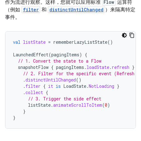
作为流进行观察。这样，您就可以应用标准
Flow
运算符
（例如
filter
和
distinctUntilChanged
）来隔离特定
事件。
val
listState
=
rememberLazyListState
()
LaunchedEffect
(
pagingItems
)
{
// 1. Convert the state to a Flow
snapshotFlow
{
pagingItems
.
loadState
.
refresh
}
// 2. Filter for the specific event (Refresh c
.
distinctUntilChanged
()
.
filter
{
it
is
LoadState
.
NotLoading
}
.
collect
{
// 3. Trigger the side effect
listState
.
animateScrollToItem
(
0
)
}
}