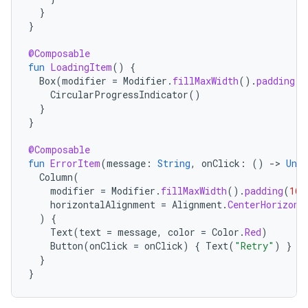
}
}
@Composable
fun
LoadingItem
()
{
Box
(
modifier
=
Modifier
.
fillMaxWidth
().
padding
(
1
CircularProgressIndicator
()
}
}
@Composable
fun
ErrorItem
(
message
:
String
,
onClick
:
()
->
Unit
Column
(
modifier
=
Modifier
.
fillMaxWidth
().
padding
(
16.
horizontalAlignment
=
Alignment
.
CenterHorizont
)
{
Text
(
text
=
message
,
color
=
Color
.
Red
)
Button
(
onClick
=
onClick
)
{
Text
(
"Retry"
)
}
}
}