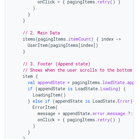
onClick
=
{
pagingItems
.
retry
()
}
)
}
}
// 2. Main Data
items
(
pagingItems
.
itemCount
)
{
index
->
UserItem
(
pagingItems
[
index
]
)
}
// 3. Footer (Append state)
// Shows when the user scrolls to the bottom a
item
{
val
appendState
=
pagingItems
.
loadState
.
appe
if
(
appendState
is
LoadState
.
Loading
)
{
LoadingItem
()
}
else
if
(
appendState
is
LoadState
.
Error
)
{
ErrorItem
(
message
=
appendState
.
error
.
message
?:
"
onClick
=
{
pagingItems
.
retry
()
}
)
}
}