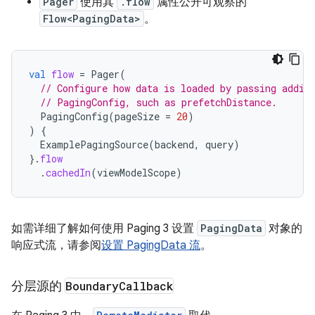
Pager
使用其
.flow
属性公开可观察的
Flow<PagingData>
。
val
flow
=
Pager
(
// Configure how data is loaded by passing addit
// PagingConfig, such as prefetchDistance.
PagingConfig
(
pageSize
=
20
)
)
{
ExamplePagingSource
(
backend
,
query
)
}.
flow
.
cachedIn
(
viewModelScope
)
如需详细了解如何使用 Paging 3 设置
PagingData
对象的
响应式流，请参阅
设置 PagingData 流
。
分层源的
Boundary
Callback