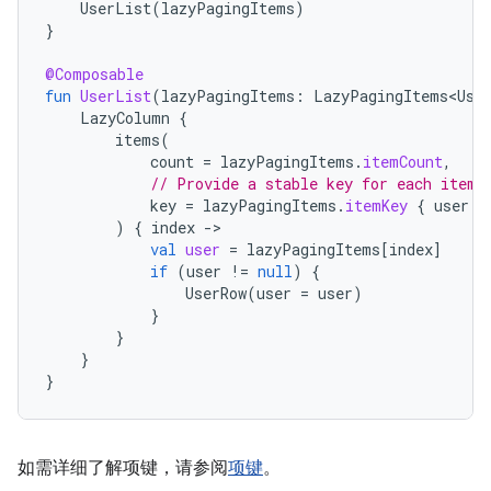
UserList
(
lazyPagingItems
)
}
@Composable
fun
UserList
(
lazyPagingItems
:
LazyPagingItems<Use
LazyColumn
{
items
(
count
=
lazyPagingItems
.
itemCount
,
// Provide a stable key for each item,
key
=
lazyPagingItems
.
itemKey
{
user
-
)
{
index
-
val
user
=
lazyPagingItems
[
index
]
if
(
user
!=
null
)
{
UserRow
(
user
=
user
)
}
}
}
}
如需详细了解项键，请参阅
项键
。