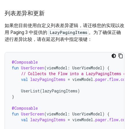
列表差异和更新
如果您目前使用自定义列表差异逻辑，请迁移您的实现以改
用 Paging 3 中提供的
LazyPagingItems
。为了确保正确
进行差异比较，请在延迟列表中指定项键：
@Composable
fun
UserScreen
(
viewModel
:
UserViewModel
)
{
// Collects the Flow into a LazyPagingItems ob
val
lazyPagingItems
=
viewModel
.
pager
.
flow
.
col
UserList
(
lazyPagingItems
)
}
@Composable
fun
UserScreen
(
viewModel
:
UserViewModel
)
{
val
lazyPagingItems
=
viewModel
.
pager
.
flow
.
col