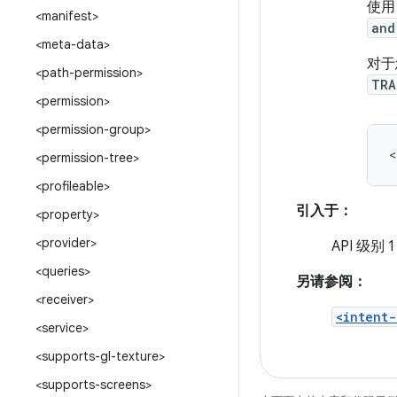
使
<manifest>
and
<meta-data>
对于
<path-permission>
TRA
<permission>
<permission-group>
<
<permission-tree>
<profileable>
引入于：
<property>
<provider>
API 级别 1
<queries>
另请参阅：
<receiver>
<intent-
<service>
<supports-gl-texture>
<supports-screens>