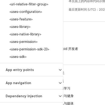
本页面上的内容和代码示
<uri-relative-filter-group>
最后更新时间 (UTC)：202
<uses-configuration>
<uses-feature>
<uses-library>
<uses-native-library>
<uses-permission>
微信
在微信中关注 Android 开发者
<uses-permission-sdk-23>
<uses-sdk>
App entry points
关于 ANDROID
发现
Android
游戏
App navigation
适用于企业的 Android
机器学习
安全
健康与健身
Dependency injection
源代码
相机与媒体