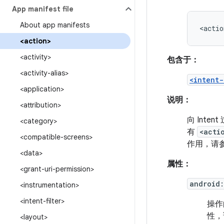
App manifest file
About app manifests
<actio
<action>
<activity>
包含于：
<activity-alias>
<intent-
<application>
说明：
<attribution>
向 Inte
<category>
有
<acti
<compatible-screens>
作用，请
<data>
属性：
<grant-uri-permission>
android
<instrumentation>
<intent-filter>
操作
性，
<layout>