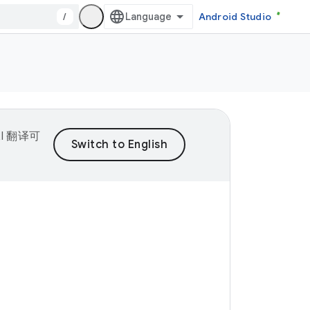
/
Android Studio
I 翻译可