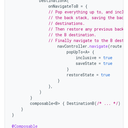
DestinationA
(
onNavigateToB
=
{
// Pop everything up to, and inclu
// the back stack, saving the back
// destinations.
// Then restore any previous back 
// the B destination.
// Finally navigate to the B desti
navController
.
navigate
(
route
=
popUpTo<A>
{
inclusive
=
true
saveState
=
true
}
restoreState
=
true
}
},
)
}
composable<B>
{
DestinationB
(
/* ... */
)
}
}
}
@Composable