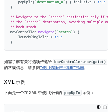
popUpTo
(
"destination_a"
)
{
inclusive
=
true
}
}
// Navigate to the "search” destination only if we
// the "search" destination, avoiding multiple cop
// back stack
navController
.
navigate
(
"search"
)
{
launchSingleTop
=
true
}
如需了解有关将选项传递给
NavController.navigate()
的常规信息，请参阅
“使用选项进行导航”指南
。
XML 示例
下面是一个在 XML 中使用操作的
popUpTo
示例：