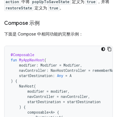
action
中将
popUpToSaveState
定义为
true
，并将
restoreState
定义为
true
。
Compose 示例
下面是 Compose 中相同功能的完整示例：
@Composable
fun
MyAppNavHost
(
modifier
:
Modifier
=
Modifier
,
navController
:
NavHostController
=
rememberNav
startDestination
:
Any
=
A
)
{
NavHost
(
modifier
=
modifier
,
navController
=
navController
,
startDestination
=
startDestination
)
{
composable<A>
{