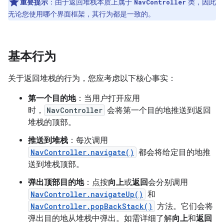
重要提示
：由于返回堆栈本质上属于
类，因此
NavController
无论您使用哪个界面框架，其行为都是一致的。
基本行为
关于返回堆栈的行为，您应考虑以下核心事实：
第一个目的地
：当用户打开应用
时，
NavController
会将第一个目的地推送到返回
堆栈的顶部。
推送到堆栈
：每次调用
NavController.navigate()
都会将给定目的地推
送到堆栈顶部。
弹出顶部目的地
：点按
向上
或
返回
会分别调用
NavController.navigateUp()
和
NavController.popBackStack()
方法。它们会将
弹出目的地从堆栈中弹出。如需详细了解
向上
和
返回