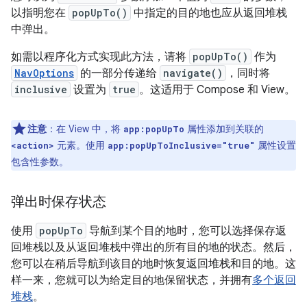
以指明您在
popUpTo()
中指定的目的地也应从返回堆栈
中弹出。
如需以程序化方式实现此方法，请将
popUpTo()
作为
NavOptions
的一部分传递给
navigate()
，同时将
inclusive
设置为
true
。这适用于 Compose 和 View。
注意
：在 View 中，将
属性添加到关联的
app:popUpTo
元素。使用
属性设置
<action>
app:popUpToInclusive="true"
包含性参数。
弹出时保存状态
使用
popUpTo
导航到某个目的地时，您可以选择保存返
回堆栈以及从返回堆栈中弹出的所有目的地的状态。然后，
您可以在稍后导航到该目的地时恢复返回堆栈和目的地。这
样一来，您就可以为给定目的地保留状态，并拥有
多个返回
堆栈
。