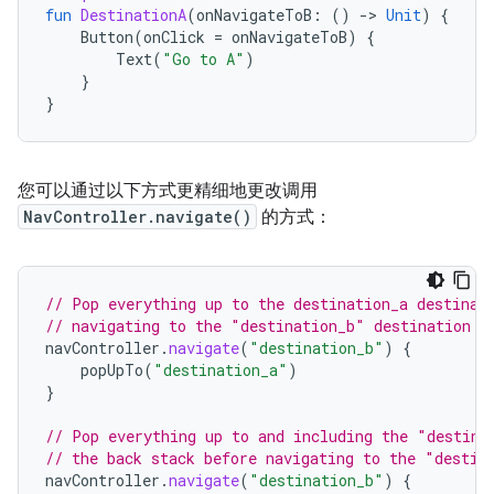
fun
DestinationA
(
onNavigateToB
:
()
-
>
Unit
)
{
Button
(
onClick
=
onNavigateToB
)
{
Text
(
"Go to A"
)
}
}
您可以通过以下方式更精细地更改调用
NavController.navigate()
的方式：
// Pop everything up to the destination_a destinat
// navigating to the "destination_b" destination
navController
.
navigate
(
"destination_b"
)
{
popUpTo
(
"destination_a"
)
}
// Pop everything up to and including the "destina
// the back stack before navigating to the "destin
navController
.
navigate
(
"destination_b"
)
{