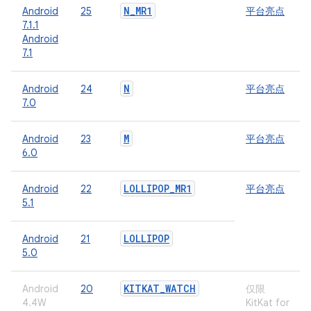
N
_
MR1
Android
25
平台亮点
7.1.1
Android
7.1
N
Android
24
平台亮点
7.0
M
Android
23
平台亮点
6.0
LOLLIPOP
_
MR1
Android
22
平台亮点
5.1
LOLLIPOP
Android
21
5.0
KITKAT
_
WATCH
Android
20
仅限
4.4W
KitKat for