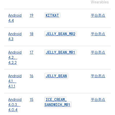
Wearables
KITKAT
Android
19
平台亮点
4.4
JELLY
_
BEAN
_
MR2
Android
18
平台亮点
4.3
JELLY
_
BEAN
_
MR1
Android
17
平台亮点
4.2、
4.2.2
JELLY
_
BEAN
Android
16
平台亮点
4.1、
4.1.1
ICE
_
CREAM
_
Android
15
平台亮点
SANDWICH
_
MR1
4.0.3、
4.0.4