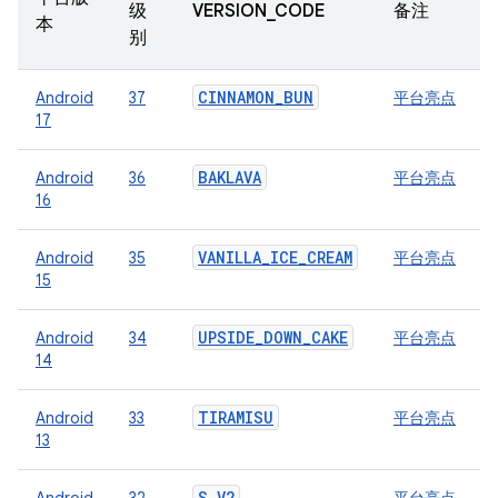
级
VERSION_CODE
备注
本
别
CINNAMON_BUN
Android
37
平台亮点
17
BAKLAVA
Android
36
平台亮点
16
VANILLA_ICE_CREAM
Android
35
平台亮点
15
UPSIDE_DOWN_CAKE
Android
34
平台亮点
14
TIRAMISU
Android
33
平台亮点
13
S_V2