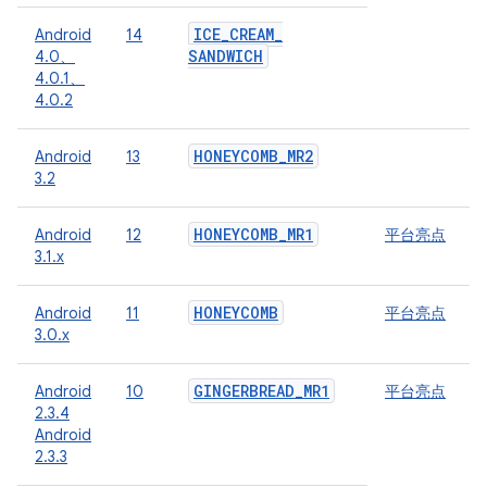
ICE
_
CREAM
_
Android
14
SANDWICH
4.0、
4.0.1、
4.0.2
HONEYCOMB
_
MR2
Android
13
3.2
HONEYCOMB
_
MR1
Android
12
平台亮点
3.1.x
HONEYCOMB
Android
11
平台亮点
3.0.x
GINGERBREAD
_
MR1
Android
10
平台亮点
2.3.4
Android
2.3.3