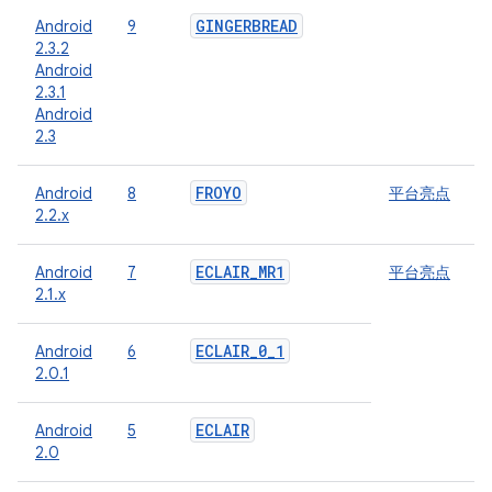
GINGERBREAD
Android
9
2.3.2
Android
2.3.1
Android
2.3
FROYO
Android
8
平台亮点
2.2.x
ECLAIR
_
MR1
Android
7
平台亮点
2.1.x
ECLAIR
_
0
_
1
Android
6
2.0.1
ECLAIR
Android
5
2.0