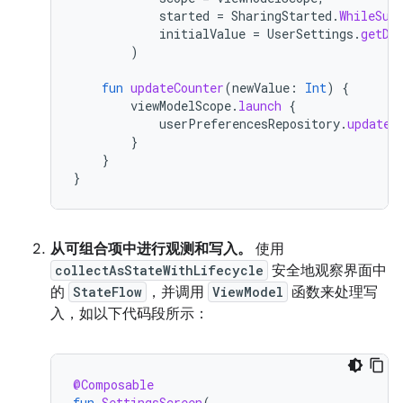
started
=
SharingStarted
.
WhileSub
initialValue
=
UserSettings
.
getDe
)
fun
updateCounter
(
newValue
:
Int
)
{
viewModelScope
.
launch
{
userPreferencesRepository
.
updateC
}
}
}
从可组合项中进行观测和写入。
使用
collectAsStateWithLifecycle
安全地观察界面中
的
StateFlow
，并调用
ViewModel
函数来处理写
入，如以下代码段所示：
@Composable
fun
SettingsScreen
(