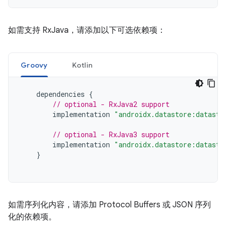
如需支持 RxJava，请添加以下可选依赖项：
Groovy
Kotlin
dependencies
{
// optional - RxJava2 support
implementation
"androidx.datastore:datasto
// optional - RxJava3 support
implementation
"androidx.datastore:datasto
}
如需序列化内容，请添加 Protocol Buffers 或 JSON 序列
化的依赖项。