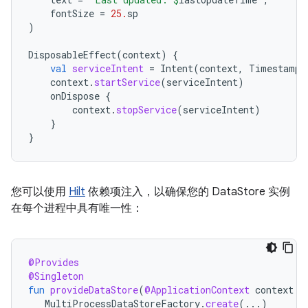
fontSize
=
25.
sp
)
DisposableEffect
(
context
)
{
val
serviceIntent
=
Intent
(
context
,
TimestampU
context
.
startService
(
serviceIntent
)
onDispose
{
context
.
stopService
(
serviceIntent
)
}
}
您可以使用
Hilt
依赖项注入，以确保您的 DataStore 实例
在每个进程中具有唯一性：
@Provides
@Singleton
fun
provideDataStore
(
@ApplicationContext
context
:
MultiProcessDataStoreFactory
.
create
(...)