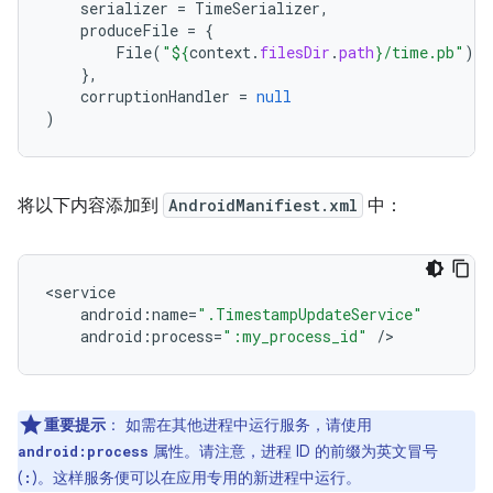
serializer
=
TimeSerializer
,
produceFile
=
{
File
(
"
${
context
.
filesDir
.
path
}
/time.pb"
)
},
corruptionHandler
=
null
)
将以下内容添加到
AndroidManifiest.xml
中：
<
service
android
:
name
=
".TimestampUpdateService"
android
:
process
=
":my_process_id"
/
重要提示
：
如需在其他进程中运行服务，请使用
属性。请注意，进程 ID 的前缀为英文冒号
android:process
(
)。这样服务便可以在应用专用的新进程中运行。
: