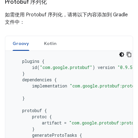
Protobuf 序列化
如需使用 Protobuf 序列化，请将以下内容添加到 Gradle
文件中：
Groovy
Kotlin
plugins
{
id
(
"com.google.protobuf"
)
version
"0.9.5"
}
dependencies
{
implementation
"com.google.protobuf:protob
}
protobuf
{
protoc
{
artifact
=
"com.google.protobuf:protoc
}
generateProtoTasks
{