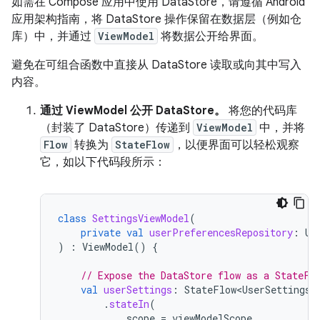
如需在 Compose 应用中使用 DataStore，请遵循 Android
应用架构指南，将 DataStore 操作保留在数据层（例如仓
库）中，并通过
ViewModel
将数据公开给界面。
避免在可组合函数中直接从 DataStore 读取或向其中写入
内容。
通过 ViewModel 公开 DataStore。
将您的代码库
（封装了 DataStore）传递到
ViewModel
中，并将
Flow
转换为
StateFlow
，以便界面可以轻松观察
它，如以下代码段所示：
class
SettingsViewModel
(
private
val
userPreferencesRepository
:
Us
)
:
ViewModel
()
{
// Expose the DataStore flow as a StateFl
val
userSettings
:
StateFlow<UserSettings>
.
stateIn
(
scope
=
viewModelScope
,