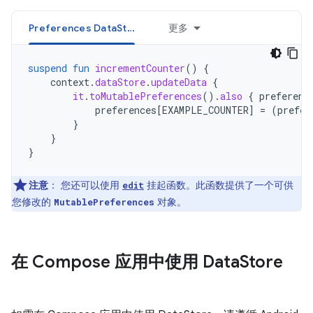
Preferences DataStore
更多
suspend
fun
incrementCounter
()
{
context
.
dataStore
.
updateData
{
it
.
toMutablePreferences
().
also
{
preferenc
preferences
[
EXAMPLE_COUNTER
]
=
(
prefer
}
}
}
注意
：
您还可以使用
挂起函数。此函数提供了一个可供
edit
您修改的
对象。
MutablePreferences
在 Compose 应用中使用 Data
Store