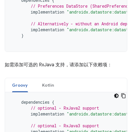
dependencies
{
// Preferences DataStore (SharedPreference
implementation
"androidx.datastore:datasto
// Alternatively - without an Android depen
implementation
"androidx.datastore:datasto
}
如需添加可选的 RxJava 支持，请添加以下依赖项：
Groovy
Kotlin
dependencies
{
// optional - RxJava2 support
implementation
"androidx.datastore:datasto
// optional - RxJava3 support
implementation
"androidx.datastore:datasto