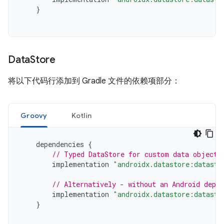
}
Data
Store
将以下代码行添加到 Gradle 文件的依赖项部分：
Groovy
Kotlin
dependencies
{
// Typed DataStore for custom data objects
implementation
"androidx.datastore:datasto
// Alternatively - without an Android depen
implementation
"androidx.datastore:datasto
}