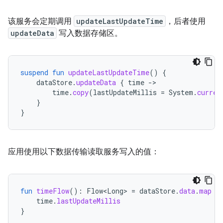
该服务会定期调用
updateLastUpdateTime
，后者使用
updateData
写入数据存储区。
suspend
fun
updateLastUpdateTime
()
{
dataStore
.
updateData
{
time
-
time
.
copy
(
lastUpdateMillis
=
System
.
curren
}
}
应用使用以下数据传输读取服务写入的值：
fun
timeFlow
():
Flow<Long>
=
dataStore
.
data
.
map
{
time
.
lastUpdateMillis
}