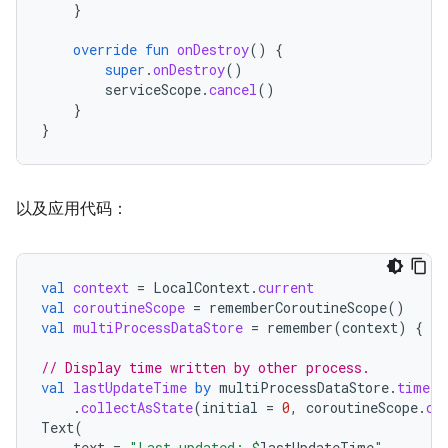
}
override
fun
onDestroy
()
{
super
.
onDestroy
()
serviceScope
.
cancel
()
}
}
以及应用代码：
val
context
=
LocalContext
.
current
val
coroutineScope
=
rememberCoroutineScope
()
val
multiProcessDataStore
=
remember
(
context
)
{
Mu
// Display time written by other process.
val
lastUpdateTime
by
multiProcessDataStore
.
timeFl
.
collectAsState
(
initial
=
0
,
coroutineScope
.
co
Text
(
text
=
"Last updated: 
$
lastUpdateTime
"
,