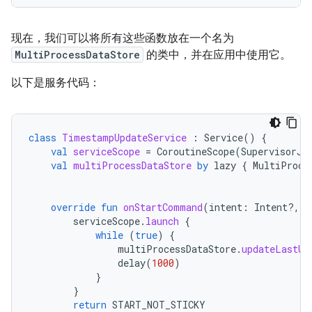
现在，我们可以将所有这些函数放在一个名为
MultiProcessDataStore
的类中，并在应用中使用它。
以下是服务代码：
class
TimestampUpdateService
:
Service
()
{
val
serviceScope
=
CoroutineScope
(
SupervisorJo
val
multiProcessDataStore
by
lazy
{
MultiProce
override
fun
onStartCommand
(
intent
:
Intent?,
f
serviceScope
.
launch
{
while
(
true
)
{
multiProcessDataStore
.
updateLastUp
delay
(
1000
)
}
}
return
START_NOT_STICKY