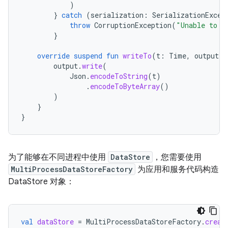
)
}
catch
(
serialization
:
SerializationExcep
throw
CorruptionException
(
"Unable to r
}
override
suspend
fun
writeTo
(
t
:
Time
,
output
:
output
.
write
(
Json
.
encodeToString
(
t
)
.
encodeToByteArray
()
)
}
}
为了能够在不同进程中使用
DataStore
，您需要使用
MultiProcessDataStoreFactory
为应用和服务代码构造
DataStore 对象：
val
dataStore
=
MultiProcessDataStoreFactory
.
creat