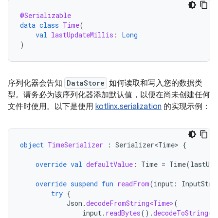
@Serializable
data
class
Time
(
val
lastUpdateMillis
:
Long
)
序列化器会告知
DataStore
如何读取和写入您的数据类
型。请务必为该序列化器添加默认值，以便在尚未创建任何
文件时使用。以下是使用
kotlinx.serialization
的实现示例：
object
TimeSerializer
:
Serializer<Time>
{
override
val
defaultValue
:
Time
=
Time
(
lastUpd
override
suspend
fun
readFrom
(
input
:
InputStre
try
{
Json
.
decodeFromString<Time>
(
input
.
readBytes
().
decodeToString
()