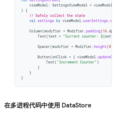
viewModel
:
SettingsViewModel
=
viewModel
(
)
{
// Safely collect the state
val
settings
by
viewModel
.
userSettings
.
co
Column
(
modifier
=
Modifier
.
padding
(
16.
dp
)
Text
(
text
=
"Current counter: 
${
setti
Spacer
(
modifier
=
Modifier
.
height
(
8.
d
Button
(
onClick
=
{
viewModel
.
updateCo
Text
(
"Increment Counter"
)
}
}
}
在多进程代码中使用 Data
Store