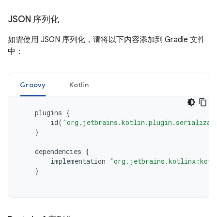
JSON 序列化
如需使用 JSON 序列化，请将以下内容添加到 Gradle 文件
中：
Groovy
Kotlin
plugins
{
id
(
"org.jetbrains.kotlin.plugin.serializat
}
dependencies
{
implementation
"org.jetbrains.kotlinx:kotl
}