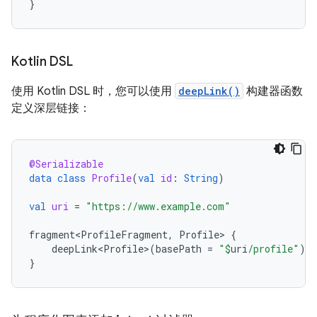
}
Kotlin DSL
使用 Kotlin DSL 时，您可以使用
deepLink()
构建器函数
定义深层链接：
@Serializable
data
class
Profile
(
val
id
:
String
)
val
uri
=
"https://www.example.com"
fragment<ProfileFragment
,
Profile
>
{
deepLink<Profile>
(
basePath
=
"
$
uri
/profile"
)
}