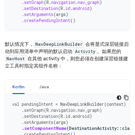
.
setGraph
(
R
.
navigation
.
nav_graph
)
.
setDestination
(
R
.
id
.
android
)
.
setArguments
(
args
)
.
createPendingIntent
()
默认情况下，
NavDeepLinkBuilder
会将显式深层链接启
动到应用清单中声明的默认启动
Activity
。如果您的
NavHost
在其他 activity 中，则您必须在创建深层链接建
立工具时指定其组件名称：
Kotlin
Java
val
pendingIntent
=
NavDeepLinkBuilder
(
context
)
.
setGraph
(
R
.
navigation
.
nav_graph
)
.
setDestination
(
R
.
id
.
android
)
.
setArguments
(
args
)
.
setComponentName
(
DestinationActivity
::
class
.
createPendingIntent
()