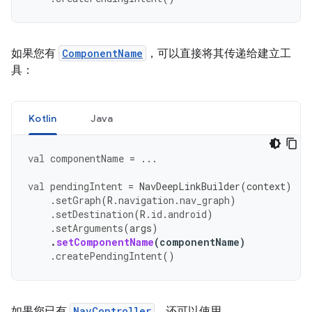
如果您有
ComponentName
，可以直接将其传递给建立工
具：
Kotlin
Java
val
componentName
=
...
val
pendingIntent
=
NavDeepLinkBuilder
(
context
)
.
setGraph
(
R
.
navigation
.
nav_graph
)
.
setDestination
(
R
.
id
.
android
)
.
setArguments
(
args
)
.
setComponentName
(
componentName
)
.
createPendingIntent
()
如果您已有
NavController
，还可以使用