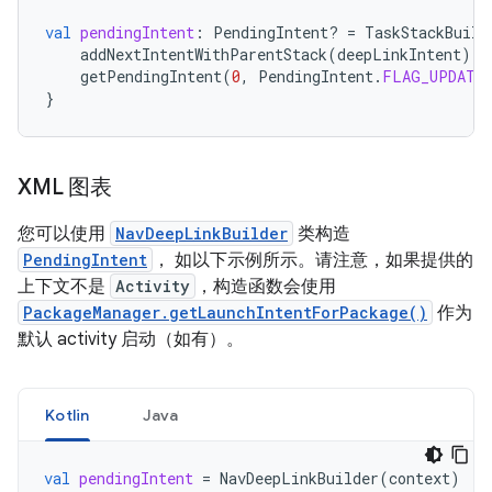
val
pendingIntent
:
PendingIntent? 
=
TaskStackBuild
addNextIntentWithParentStack
(
deepLinkIntent
)
getPendingIntent
(
0
,
PendingIntent
.
FLAG_UPDATE_
}
XML 图表
您可以使用
NavDeepLinkBuilder
类构造
PendingIntent
， 如以下示例所示。请注意，如果提供的
上下文不是
Activity
，构造函数会使用
PackageManager.getLaunchIntentForPackage()
作为
默认 activity 启动（如有）。
Kotlin
Java
val
pendingIntent
=
NavDeepLinkBuilder
(
context
)