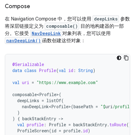
Compose
在 Navigation Compose 中，您可以使用
deepLinks
参数
将深层链接定义为
composable()
目的地构建器的一部
分。它接受
NavDeepLink
对象列表，您可以使用
navDeepLink()
函数创建这些对象：
@Serializable
data
class
Profile
(
val
id
:
String
)
val
uri
=
"https://www.example.com"
composable<Profile>
(
deepLinks
=
listOf
(
navDeepLink<Profile>
(
basePath
=
"
$
uri
/profile"
)
)
{
backStackEntry
-
val
profile
:
Profile
=
backStackEntry
.
toRoute
()
ProfileScreen
(
id
=
profile
.
id
)