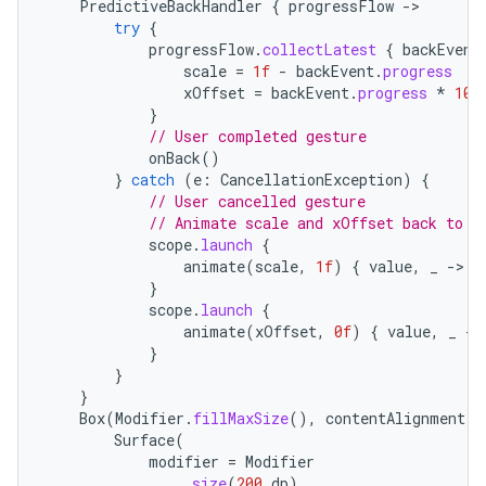
PredictiveBackHandler
{
progressFlow
->
try
{
progressFlow
.
collectLatest
{
backEvent
scale
=
1f
-
backEvent
.
progress
xOffset
=
backEvent
.
progress
*
100
}
// User completed gesture
onBack
()
}
catch
(
e
:
CancellationException
)
{
// User cancelled gesture
// Animate scale and xOffset back to 1
scope
.
launch
{
animate
(
scale
,
1f
)
{
value
,
_
->
s
}
scope
.
launch
{
animate
(
xOffset
,
0f
)
{
value
,
_
->
}
}
}
Box
(
Modifier
.
fillMaxSize
(),
contentAlignment
=
Surface
(
modifier
=
Modifier
.
size
(
200.
dp
)