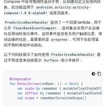
Compose 中处理预测性返回手势，以创建自定义应用内转
换。此功能适用于
androidx.activity:activity-
compose:1.8.0-alpha01
或更高版本。
PredictiveBackHandler
提供了一个回调 lambda，用于
公开
Flow<BackEventCompat>
，该对象会在用户从边缘
向后滑动时发出事件。这些事件提供有关用户触摸位置、滑
动边缘的信息，最重要的是
progress
，可用于在处理返
回手势时将组件动画化。
以下代码段展示了如何使用
PredictiveBackHandler
通
过手势进度来动画显示
Surface
缩小并移开：
@Composable
fun
DetailScreen
(
onBack
:
()
->
Unit
)
{
var
scale
by
remember
{
mutableFloatStateOf
(
1f
var
xOffset
by
remember
{
mutableFloatStateOf
(
val
scope
=
rememberCoroutineScope
()