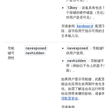
户是否可见）。
12key
：设备具有包含 12
个按键的硬件键盘（无论其
对用户是否可见）。
keyboard
另请参阅
配置字
段，该字段用于指示可用的主
文本输入法。
navexposed
navexposed
导航
：导航键可
navhidden
键可
供用户使用。
用性
navhidden
：导航键不可
用（例如位于合上的盖子后
面）。
如果用户显示导航键，此配置
能会在应用生命周期中发生变
化。如需了解这会在运行时期
给应用带来哪些影响，请参阅
理配置更改
。
另请参阅