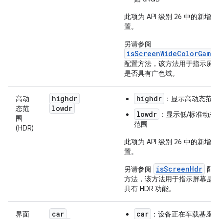
此项为 API 级别 26 中的新增配
置。
另请参阅
isScreenWideColorGamut
配置方法，该方法用于指示屏
是否具有广色域。
highdr
highdr
高动
：显示高动态范围
lowdr
态范
lowdr
：显示低/标准动态
围
范围
(HDR)
此项为 API 级别 26 中的新增配
置。
isScreenHdr
另请参阅
配
方法，该方法用于指示屏幕是
具有 HDR 功能。
car
car
界面
：设备正在车载基座