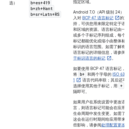
指定区域。
b+es+419
选）
b+zh+Hant
Android 7.0（API 级别 24）引
b+sr+Latn+RS
入对
BCP 47 语言标记
的支
持，可供您用来限定特定于语
和区域的资源。语言标记由一
或多个子标记序列组成，每个
标记都能优化或缩小由整体标
标识的语言范围。如需了解有
语言标记的详细信息，请参阅
于标识语言的标记
。
如要使用 BCP 47 语言标记，
b+
将
和两个字母的
ISO 639-
1
语言代码串联；其后还可
+
选择使用其他子标记，用
隔即可。
如果用户在系统设置中更改语
言，则语言标记可能会在应用
生命周期中发生变更。如需了
这会在运行时期间给应用带来
些影响，请参阅
处理配置更改