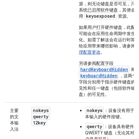
源，则无论键盘是否可见，只
系统已启用软件键盘，其便会
keysexposed
用
资源。
如果用户打开硬件键盘，此配
可能会在应用生命周期中发生
化。如需了解这会在运行时期
给应用带来哪些影响，请参阅
理配置更改
。
另请参阅配置字段
hardKeyboardHidden
和
keyboardHidden
，这两个
字段分别用于指示硬件键盘的
见性和任一键盘（包括软件键
盘）的可见性。
nokeys
nokeys
主要
：设备没有用于文
qwerty
的文
本输入的硬件按键。
12key
本输
qwerty
：设备具有硬件
入法
QWERTY 键盘（无论其对用