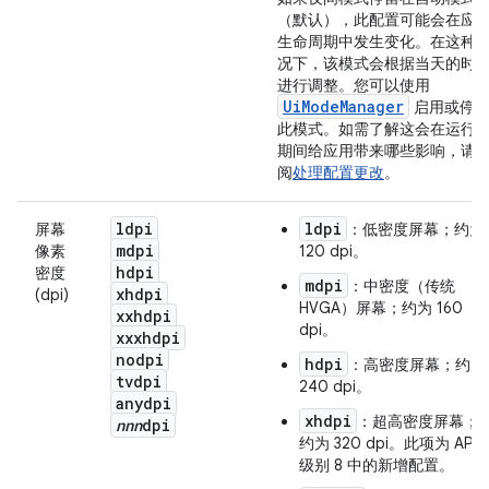
（默认），此配置可能会在应
生命周期中发生变化。在这种
况下，该模式会根据当天的时
进行调整。您可以使用
UiModeManager
启用或停
此模式。如需了解这会在运行
期间给应用带来哪些影响，请
阅
处理配置更改
。
ldpi
ldpi
屏幕
：低密度屏幕；约为
mdpi
像素
120 dpi。
hdpi
密度
mdpi
：中密度（传统
xhdpi
(dpi)
HVGA）屏幕；约为 160
xxhdpi
dpi。
xxxhdpi
nodpi
hdpi
：高密度屏幕；约为
tvdpi
240 dpi。
anydpi
xhdpi
：超高密度屏幕；
nnn
dpi
约为 320 dpi。此项为 API
级别 8 中的新增配置。