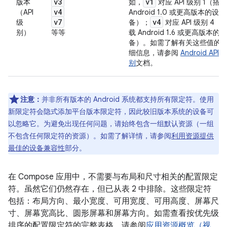
v3
v1
版本
如，
对应 API 级别 1（搭载
v4
（API
Android 1.0 或更高版本的设
v7
v4
级
备）；
对应 API 级别 4（
别）
等等
载 Android 1.6 或更高版本的设
备）。如需了解有关这些值的
细信息，请参阅
Android API 
别
文档。
注意：
并非所有版本的 Android 系统都支持所有限定符。使用
新限定符会隐式添加平台版本限定符，因此较旧版本系统的设备可
以忽略它。为避免出现任何问题，请始终包含一组默认资源（一组
不包含任何限定符的资源）。
如需了解详情，请参阅
利用资源提供
最佳的设备兼容性
部分。
在 Compose 应用中，不需要与布局和尺寸相关的配置限定
符。虽然它们仍然存在，但已从表 2 中排除。这些限定符
包括：布局方向、最小宽度、可用宽度、可用高度、屏幕尺
寸、屏幕宽高比、圆形屏幕和屏幕方向。如需查看按优先级
排序的配置限定符的完整表格，请参阅
应用资源概览（视