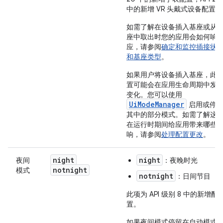
中的新增 VR 头戴式设备配置。
如需了解在设备插入基座或从
座中取出时您的应用会如何响
应，请参阅
确定和监控插接状
和基座类型
。
如果用户将设备插入基座，此
置可能会在应用生命周期中发
变化。您可以使用
UiModeManager
启用或停
其中的部分模式。如需了解这
在运行时期间给应用带来哪些
响，请参阅
处理配置更改
。
night
night
夜间
：夜晚时光
notnight
模式
notnight
：日间节目
此项为 API 级别 8 中的新增配
置。
如果夜间模式停留在自动模式