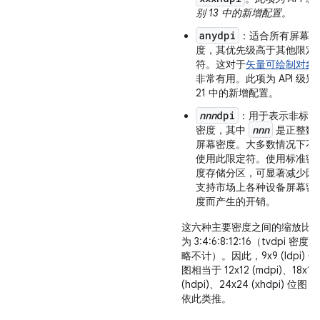
别 13 中的新增配置。
anydpi
：适合所有屏幕密
度，其优先级高于其他限定
符。这对于
矢量可绘制对象
非常有用。此项为 API 级别
21 中的新增配置。
nnn
dpi
：用于表示非标准
nnn
密度，其中
是正整数
屏幕密度。大多数情况下不
使用此限定符。使用标准密
度存储分区，可显著减少因
支持市场上各种设备屏幕密
度而产生的开销。
这六种主要密度之间的缩放比
为 3:4:6:8:12:16（tvdpi 密度忽
略不计）。因此，9x9 (ldpi) 位
图相当于 12x12 (mdpi)、18x18
(hdpi)、24x24 (xhdpi) 位图，
依此类推。