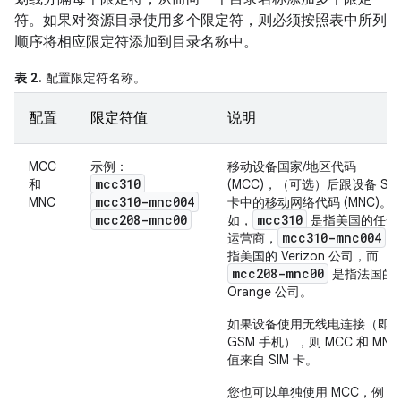
符。如果对资源目录使用多个限定符，则必须按照表中所列
顺序将相应限定符添加到目录名称中。
表 2.
配置限定符名称。
配置
限定符值
说明
MCC
示例：
移动设备国家/地区代码
mcc310
和
(MCC)，（可选）后跟设备 SIM
mcc310-mnc004
MNC
卡中的移动网络代码 (MNC)。
mcc208-mnc00
mcc310
如，
是指美国的任一
mcc310-mnc004
运营商，
指美国的 Verizon 公司，而
mcc208-mnc00
是指法国的
Orange 公司。
如果设备使用无线电连接（即
GSM 手机），则 MCC 和 MNC
值来自 SIM 卡。
您也可以单独使用 MCC，例