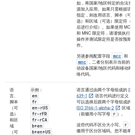
如，将国家/地区特定的合法资
源加入应用。如果只需根据语
指定，则改用语言、脚本（可
选）和区域（可选）限定符（
后进行介绍）。
如果使用 MCC
和 MNC 限定符，请谨慎执行此
操作并测试限定符是否按预期
作。
mcc
另请参阅配置字段
和
mnc
，二者分别表示当前的移
动设备国家/地区代码和移动网
络代码。
语
示例：
语言通过由两个字母组成的
IS
en
言、
639-1
语言代码进行定义，
fr
脚本
可以选择后跟两个字母组成的
en-r
US
（可
ISO 3166-1-alpha-2
区域码
fr-r
FR
r
选）
（前缀用小写字母
）。
fr-r
CA
和区
r
这些代码不区分大小写。
前
b+en
域
缀用于区分区域码。您不能单
b+en+US
（可