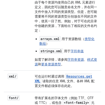
由于每个资源均使用自己的 XML 元素进行
定义，因此您可以随意命名文件，并在同一
文件中放入不同的资源类型。但是，您可能
需要将不同的资源类型分别放在不同的文件
中，使其一目了然。例如，对于可在此目录
中创建的资源，下面给出了相应的文件名约
定：
arrays.xml
用于资源数组（
类型化
数组
）
strings.xml
用于
字符串值
如需了解详情，请参阅
字符串资源
、
样式资
源
和
更多资源类型
。
xml
/
Resources
.
get
可在运行时通过调用
XML
读取的任意 XML 文件。各种 XML 配
置文件都必须保存在此处。
font
/
带有扩展名的字体文件（例如 TTF、OTF
<font-family>
或 TTC），或包含
元