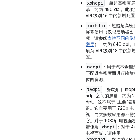
xxhdpi
：超超高密度屏
幕；约为 480 dpi。此项为
API 级别 16 中的新增配置。
xxxhdpi
：超超超高密度
屏幕使用（仅限启动器图
标，请参阅
支持不同的像素
密度
）；约为 640 dpi。此
项为 API 级别 18 中的新增
置。
nodpi
：用于您不希望为
匹配设备密度而进行缩放的
位图资源。
tvdpi
：密度介于 mdpi 
hdpi 之间的屏幕；约为 213
dpi。 这不属于“主要”密度
组。它主要用于 720p 电
视，而大多数应用都不需要
它。对于 1080p 电视面板
xhdpi
请使用
；对于 4K
电视面板，请使用
xxxhdpi
。
此项为 API 级