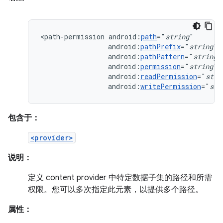
<path-permission
android:
path
="
string
android:
pathPrefix
="
string
android:
pathPattern
="
string
android:
permission
="
string
android:
readPermission
="
stri
android:
writePermission
="
str
包含于：
<provider>
说明：
定义 content provider 中特定数据子集的路径和所需
权限。您可以多次指定此元素，以提供多个路径。
属性：