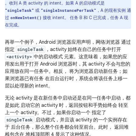
。收到 A 类 activity 的 intent。如果 A 的启动模式是
或
，A 的现有实例 通
"singleTask"
"singleInstancePerTask"
过
接收 intent。 任务 B 和 C 已完成，任务 A 现
onNewIntent()
在完成。
再举一个例子，Android 浏览器应用声明，网络浏览器 通过
指定
singleTask
，activity 始终在自己的任务中打开
<activity>
中的启动模式 元素。这意味着，如果您的应
用发出用于打开 Android 浏览器时，其 activity 不会与您的
应用放在同一任务中。
相反， 将为浏览器启动新任务；如
果浏览器已有任务 在后台运行时，系统会将该任务上移一
层以处理新的 intent。
无论 activity 是在新任务中启动还是在同一任务中启动，都
是如此 启动它的 activity 时，返回按钮和手势始终会 转至
上一个 activity。不过，如果你启动一个 指定了
singleTask
启动模式，并且该 activity 的一个实例存在
于 后台任务，那么整个任务都会转至前台。此时， 返回堆
栈包含在 堆栈顶部图 4 显示了这种情况。