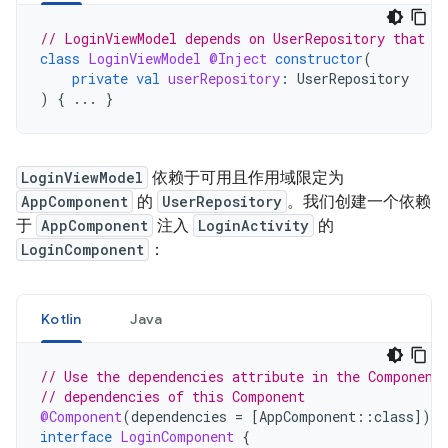
// LoginViewModel depends on UserRepository that i
class
LoginViewModel
@Inject
constructor
(
private
val
userRepository
:
UserRepository
)
{
...
}
LoginViewModel
依赖于可用且作用域限定为
AppComponent
的
UserRepository
。我们创建一个依赖
于
AppComponent
注入
LoginActivity
的
LoginComponent
：
Kotlin
Java
// Use the dependencies attribute in the Component
// dependencies of this Component
@Component
(
dependencies
=
[
AppComponent
::
class
]
)
interface
LoginComponent
{