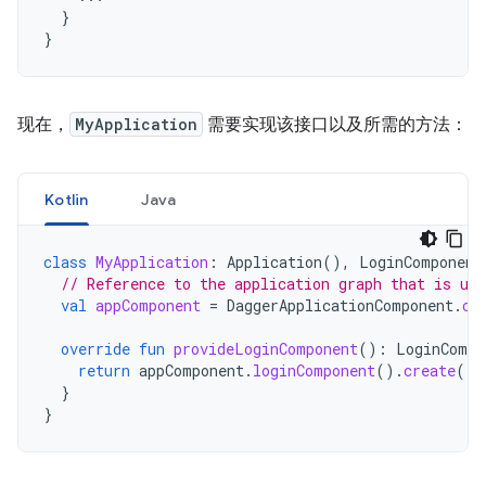
}
}
现在，
MyApplication
需要实现该接口以及所需的方法：
Kotlin
Java
class
MyApplication
:
Application
(),
LoginComponent
// Reference to the application graph that is use
val
appComponent
=
DaggerApplicationComponent
.
cr
override
fun
provideLoginComponent
():
LoginCompo
return
appComponent
.
loginComponent
().
create
()
}
}