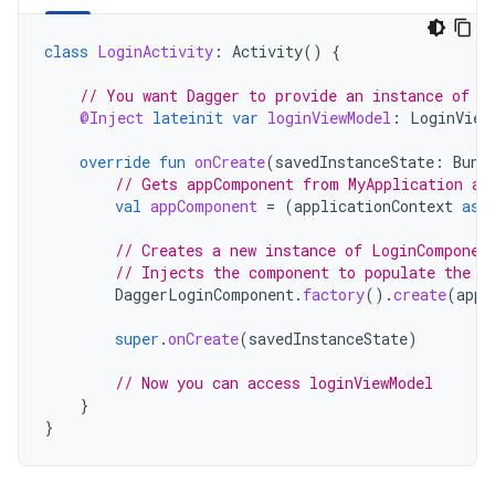
class
LoginActivity
:
Activity
()
{
// You want Dagger to provide an instance of L
@Inject
lateinit
var
loginViewModel
:
LoginView
override
fun
onCreate
(
savedInstanceState
:
Bund
// Gets appComponent from MyApplication av
val
appComponent
=
(
applicationContext
as
// Creates a new instance of LoginComponen
// Injects the component to populate the @
DaggerLoginComponent
.
factory
().
create
(
appC
super
.
onCreate
(
savedInstanceState
)
// Now you can access loginViewModel
}
}