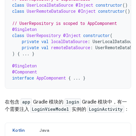
class
UserLocalDataSource
@Inject
constructor
()
{
class
UserRemoteDataSource
@Inject
constructor
()
{
// UserRepository is scoped to AppComponent
@Singleton
class
UserRepository
@Inject
constructor
(
private
val
localDataSource
:
UserLocalDataSour
private
val
remoteDataSource
:
UserRemoteDataSo
)
{
...
}
@Singleton
@Component
interface
AppComponent
{
...
}
在包含
app
Gradle 模块的
login
Gradle 模块中，有一
个需要注入
LoginViewModel
实例的
LoginActivity
：
Kotlin
Java