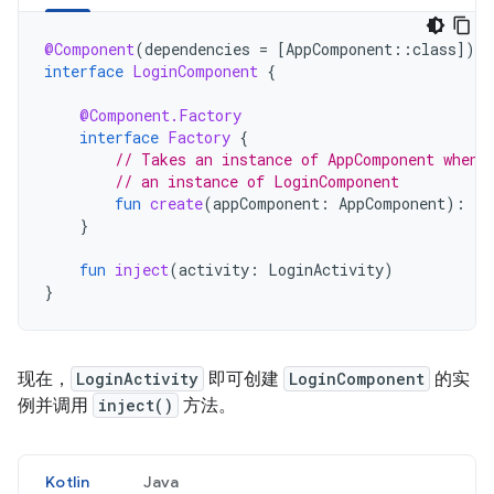
@Component
(
dependencies
=
[
AppComponent
::
class
]
)
interface
LoginComponent
{
@Component.Factory
interface
Factory
{
// Takes an instance of AppComponent when 
// an instance of LoginComponent
fun
create
(
appComponent
:
AppComponent
):
Lo
}
fun
inject
(
activity
:
LoginActivity
)
}
现在，
LoginActivity
即可创建
LoginComponent
的实
例并调用
inject()
方法。
Kotlin
Java