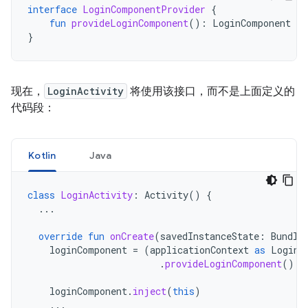
interface
LoginComponentProvider
{
fun
provideLoginComponent
():
LoginComponent
}
现在，
LoginActivity
将使用该接口，而不是上面定义的
代码段：
Kotlin
Java
class
LoginActivity
:
Activity
()
{
...
override
fun
onCreate
(
savedInstanceState
:
Bundle
loginComponent
=
(
applicationContext
as
LoginC
.
provideLoginComponent
()
loginComponent
.
inject
(
this
)
...