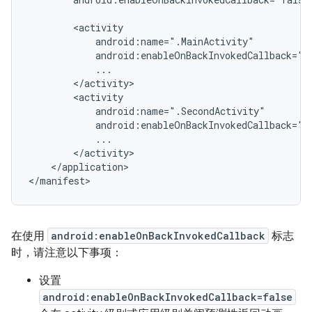
</application>

在使用
android:enableOnBackInvokedCallback
标志
时，请注意以下事项：
设置
android:enableOnBackInvokedCallback=false