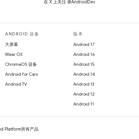
在 X 上关注 @AndroidDev
ANDROID 设备
版本
大屏幕
Android 17
Wear OS
Android 16
ChromeOS 设备
Android 15
Android for Cars
Android 14
Android TV
Android 13
Android 12
Android 11
d Platform
所有产品