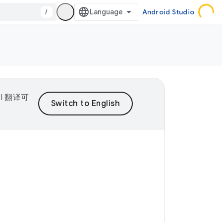
/
Android Studio
I 翻译可