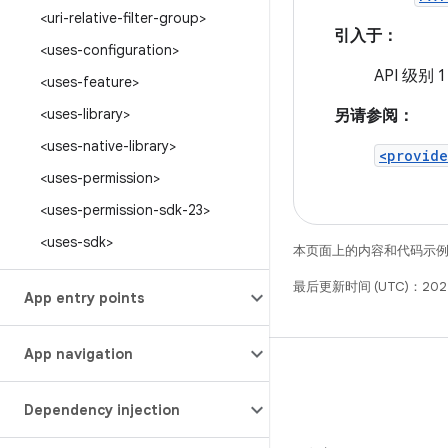
<uri-relative-filter-group>
引入于：
<uses-configuration>
API 级别 1
<uses-feature>
<uses-library>
另请参阅：
<uses-native-library>
<provide
<uses-permission>
<uses-permission-sdk-23>
<uses-sdk>
本页面上的内容和代码示
最后更新时间 (UTC)：202
App entry points
App navigation
Dependency injection
微信