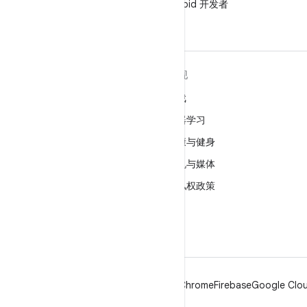
在微信中关注 Android 开发者
关于 ANDROID
发现
Android
游戏
适用于企业的 Android
机器学习
安全
健康与健身
源代码
相机与媒体
新闻
隐私权政策
博客
5G
播客
Android
Chrome
Firebase
Google Clou