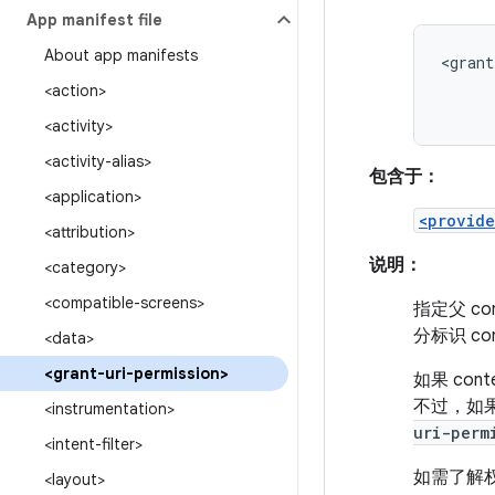
App manifest file
About app manifests
<grant
<action>
<activity>
<activity-alias>
包含于：
<application>
<provide
<attribution>
说明：
<category>
<compatible-screens>
指定父 co
分标识 c
<data>
<grant-uri-permission>
如果 conte
不过，如
<instrumentation>
uri-perm
<intent-filter>
如需了解
<layout>