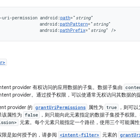
-uri-permission
android:
path
="
string
android:
pathPattern
="
string
android:
pathPrefix
="
string
"
/>
r>
ntent provider 有权访问的应用数据的子集。数据子集由
conte
ontent provider。通过授予权限，可以使通常无权访问其
nt provider 的
grantUriPermissions
属性为
true
，则可以
果该属性为
false
，则只能向此元素指定的数据子集授予权限
ission>
元素。每个元素只能指定一个路径，使用三个可能属性
权限是如何授予的，请参阅
<intent-filter>
元素的
grantUr