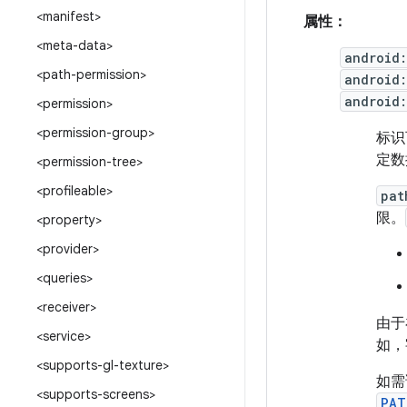
<manifest>
属性：
<meta-data>
android
<path-permission>
android
android
<permission>
<permission-group>
标识
定数
<permission-tree>
<profileable>
pat
限。
<property>
<provider>
<queries>
<receiver>
由于
<service>
如，
<supports-gl-texture>
如需
<supports-screens>
PAT