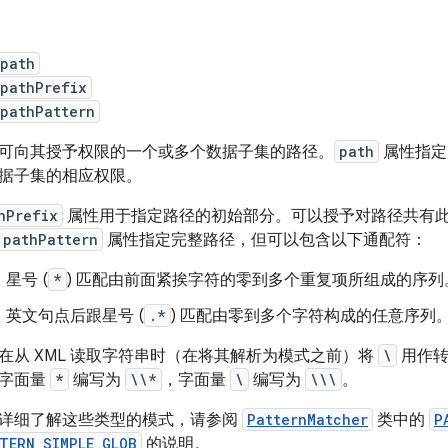
:path
:pathPrefix
:pathPattern
可向其授予权限的一个或多个数据子集的路径。
path
属性指定
据子集的相应权限。
hPrefix
属性用于指定路径的初始部分。可以授予对路径共有
pathPattern
属性指定完整路径，但可以包含以下通配符：
星号 (
*
) 匹配由前面紧挨字符的零到多个重复项所组成的序列
英文句点后跟星号 (
.*
) 匹配由零到多个字符构成的任意序列
在从 XML 读取字符串时（在将其解析为模式之前）将
\
用作转
字面量
*
编写为
\\*
，字面量
\
编写为
\\\
。
详细了解这些类型的模式，请参阅
PatternMatcher
类中的
P
TERN_SIMPLE_GLOB
的说明。