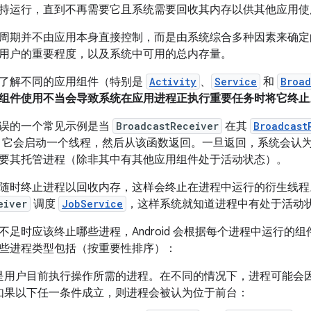
持运行，直到不再需要它且系统需要回收其内存以供其他应用使
周期并不由应用本身直接控制，
而是由系统综合多种因素来确定
用户的重要程度，以及系统中可用的总内存量。
了解不同的应用组件（特别是
Activity
、
Service
和
Broad
组件使用不当会导致系统在应用进程正执行重要任务时将它终止
误的一个常见示例是当
BroadcastReceiver
在其
Broadcast
它会启动一个线程，然后从该函数返回。一旦返回，系统会认
要其托管进程（除非其中有其他应用组件处于活动状态）。
随时终止进程以回收内存，这样会终止在进程中运行的衍生线程
eiver
调度
JobService
，这样系统就知道进程中有处于活动
不足时应该终止哪些进程，Android 会根据每个进程中运行的
些进程类型包括（按重要性排序）：
是用户目前执行操作所需的进程。在不同的情况下，进程可能会
如果以下任一条件成立，则进程会被认为位于前台：