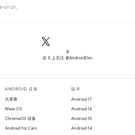
5-07-27。
X
在 X 上关注 @AndroidDev
ANDROID 设备
版本
大屏幕
Android 17
Wear OS
Android 16
ChromeOS 设备
Android 15
Android for Cars
Android 14