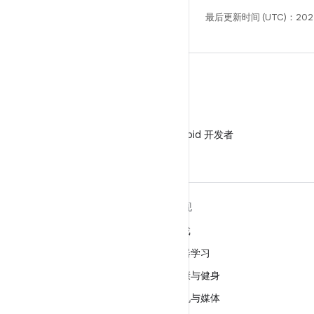
最后更新时间 (UTC)：202
微信
在微信中关注 Android 开发者
关于 ANDROID
发现
Android
游戏
适用于企业的 Android
机器学习
安全
健康与健身
源代码
相机与媒体