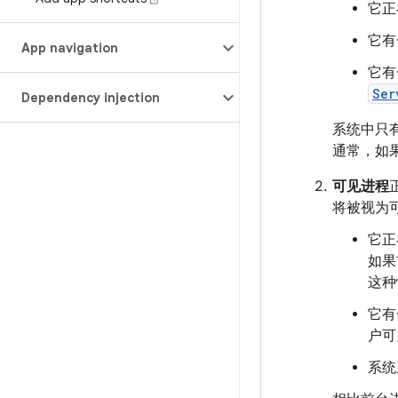
它正
它有
App navigation
它有
Ser
Dependency injection
系统中只
通常，如
可见进程
将被视为
它正
如果
这种
它有
户可
系统