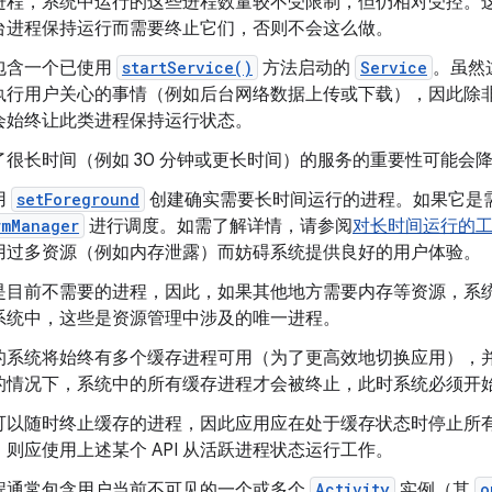
进程，系统中运行的这些进程数量较不受限制，但仍相对受控。
台进程保持运行而需要终止它们，否则不会这么做。
包含一个已使用
startService()
方法启动的
Service
。虽然
执行用户关心的事情（例如后台网络数据上传或下载），因此除
会始终让此类进程保持运行状态。
了很长时间（例如 30 分钟或更长时间）的服务的重要性可能会
用
setForeground
创建确实需要长时间运行的进程。如果它是
rmManager
进行调度。如需了解详情，请参阅
对长时间运行的
用过多资源（例如内存泄露）而妨碍系统提供良好的用户体验。
是目前不需要的进程，因此，如果其他地方需要内存等资源，系
系统中，这些是资源管理中涉及的唯一进程。
的系统将始终有多个缓存进程可用（为了更高效地切换应用），
的情况下，系统中的所有缓存进程才会被终止，此时系统必须开
可以随时终止缓存的进程，因此应用应在处于缓存状态时停止所
则应使用上述某个 API 从活跃进程状态运行工作。
程通常包含用户当前不可见的一个或多个
Activity
实例（其
o