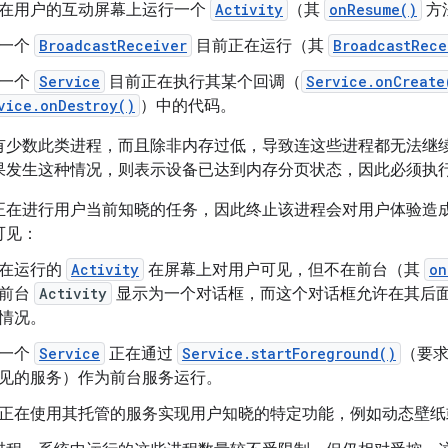
在用户的互动屏幕上运行一个
Activity
（其
onResume()
方
一个
BroadcastReceiver
目前正在运行（其
BroadcastRece
一个
Service
目前正在执行其某个回调（
Service.onCreate
vice.onDestroy()
）中的代码。
有少数此类进程，而且除非内存过低，导致连这些进程都无法继
果发生这种情况，则表示设备已达到内存分页状态，因此必须执
正在进行用户当前知晓的任务，因此终止该进程会对用户体验造
可见：
在运行的
Activity
在屏幕上对用户可见，但不在前台（其
on
前台
Activity
显示为一个对话框，而这个对话框允许在其后
情况。
一个
Service
正在通过
Service.startForeground()
（要
见的服务）作为前台服务运行。
正在使用其托管的服务实现用户知晓的特定功能，例如动态壁纸