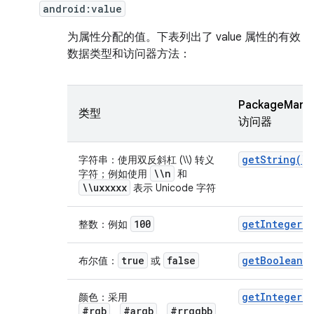
android:value
为属性分配的值。下表列出了 value 属性的有效
数据类型和访问器方法：
PackageManag
类型
访问器
get
String(
)
字符串：使用双反斜杠 (\\) 转义
\\n
字符；例如使用
和
\\uxxxxx
表示 Unicode 字符
100
get
Integer(
)
整数：例如
true
false
get
Boolean(
)
布尔值：
或
get
Integer(
)
颜色：采用
#rgb
#argb
#rrggbb
、
、