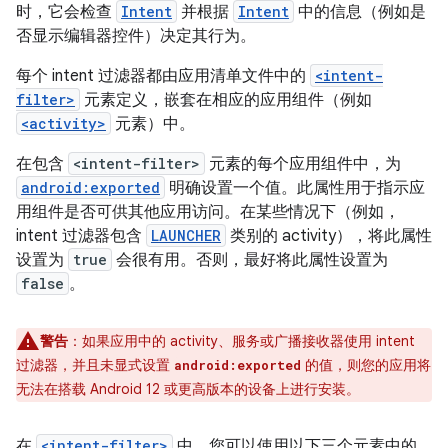
时，它会检查
Intent
并根据
Intent
中的信息（例如是
否显示编辑器控件）决定其行为。
每个 intent 过滤器都由应用清单文件中的
<intent-
filter>
元素定义，嵌套在相应的应用组件（例如
<activity>
元素）中。
在包含
<intent-filter>
元素的每个应用组件中，为
android:exported
明确设置一个值。此属性用于指示应
用组件是否可供其他应用访问。在某些情况下（例如，
intent 过滤器包含
LAUNCHER
类别的 activity），将此属性
设置为
true
会很有用。否则，最好将此属性设置为
false
。
警告
：如果应用中的 activity、服务或广播接收器使用 intent
过滤器，并且未显式设置
的值，则您的应用将
android:exported
无法在搭载 Android 12 或更高版本的设备上进行安装。
在
<intent-filter>
中，您可以使用以下三个元素中的