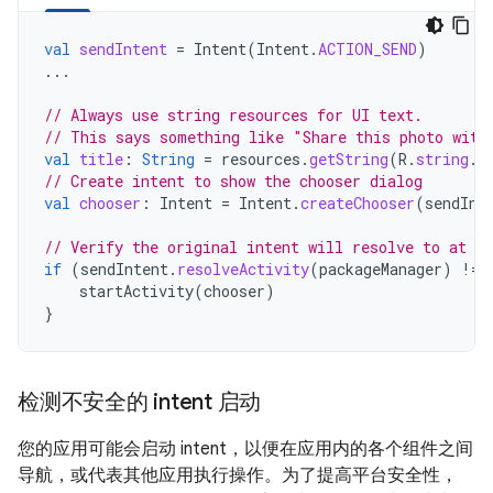
val
sendIntent
=
Intent
(
Intent
.
ACTION_SEND
)
...
// Always use string resources for UI text.
// This says something like "Share this photo with
val
title
:
String
=
resources
.
getString
(
R
.
string
.
c
// Create intent to show the chooser dialog
val
chooser
:
Intent
=
Intent
.
createChooser
(
sendInt
// Verify the original intent will resolve to at le
if
(
sendIntent
.
resolveActivity
(
packageManager
)
!=
startActivity
(
chooser
)
}
检测不安全的 intent 启动
您的应用可能会启动 intent，以便在应用内的各个组件之间
导航，或代表其他应用执行操作。为了提高平台安全性，