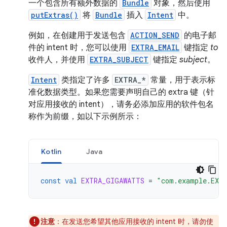
一个包含所有额外数据的
Bundle
对象，然后使用
putExtras()
将
Bundle
插入
Intent
中。
例如，在创建用于发送包含
ACTION_SEND
的电子邮
件的 intent 时，您可以使用
EXTRA_EMAIL
键指定
to
收件人，并使用
EXTRA_SUBJECT
键指定
subject
。
Intent
类指定了许多
EXTRA_*
常量，用于表示标
准化数据类型。如果您需要声明自己的 extra 键（针
对应用接收的 intent），请务必添加应用的软件包名
称作为前缀，如以下示例所示：
Kotlin
Java
const
val
EXTRA_GIGAWATTS
=
"com.example.EXT
注意
：在发送您希望其他应用接收的 intent 时，请勿使