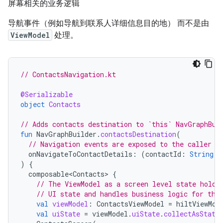
屏幕相关的业务逻辑
导航事件（例如导航到联系人详细信息目的地） 而不是由
ViewModel
处理。
// ContactsNavigation.kt
@Serializable
object
Contacts
// Adds contacts destination to `this` NavGraphBui
fun
NavGraphBuilder
.
contactsDestination
(
// Navigation events are exposed to the caller t
onNavigateToContactDetails
:
(
contactId
:
String
)
)
{
composable<Contacts>
{
// The ViewModel as a screen level state holde
// UI state and handles business logic for the
val
viewModel
:
ContactsViewModel
=
hiltViewMod
val
uiState
=
viewModel
.
uiState
.
collectAsState