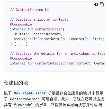
// ContactScreens.kt
// Displays a list of contacts
@Composable
internal
fun
ContactsScreen
(
uiState
:
ContactsUiState
,
onNavigateToContactDetails
:
(
contactId
:
String
)
)
{
...
}
// Displays the details for an individual contact
@Composable
internal
fun
ContactDetailsScreen
(
contact
:
Contact
创建目的地
以下
NavGraphBuilder
扩展函数会创建目的地 其中显示
了
ContactsScreen
可组合项。此外，它现在还可以连接
具有
ViewModel
的屏幕，它提供屏幕界面状态并处理 与