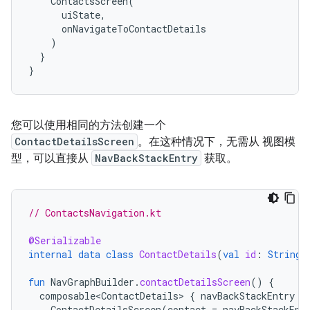
ContactsScreen
(
uiState
,
onNavigateToContactDetails
)
}
}
您可以使用相同的方法创建一个
ContactDetailsScreen
。在这种情况下，无需从 视图模
型，可以直接从
NavBackStackEntry
获取。
// ContactsNavigation.kt
@Serializable
internal
data
class
ContactDetails
(
val
id
:
String
)
fun
NavGraphBuilder
.
contactDetailsScreen
()
{
composable<ContactDetails>
{
navBackStackEntry
-
ContactDetailsScreen
(
contact
=
navBackStackEnt