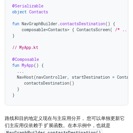
@Serializable
object
Contacts
fun
NavGraphBuilder
.
contactsDestination
()
{
composable<Contacts>
{
ContactsScreen
(
/* ... 
}
// MyApp.kt
@Composable
fun
MyApp
()
{
...
NavHost
(
navController
,
startDestination
=
Contac
contactsDestination
()
}
}
路线和目的地定义现在与主应用分开， 您可以单独更新它
们主应用仅依赖于 扩展函数。在本示例中，也就是
NavGraphBuilder.contactsDestination()
。