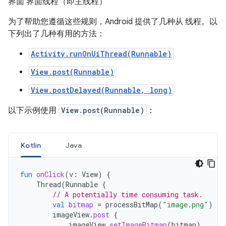
界面 界面线程（即主线程）
为了帮助您遵循这些规则，Android 提供了几种从 线程。以
下列出了几种有用的方法：
Activity.runOnUiThread(Runnable)
View.post(Runnable)
View.postDelayed(Runnable, long)
以下示例使用
View.post(Runnable)
：
Kotlin
Java
fun
onClick
(
v
:
View
)
{
Thread
(
Runnable
{
// A potentially time consuming task.
val
bitmap
=
processBitMap
(
"image.png"
)
imageView
.
post
{
imageView
.
setImageBitmap
(
bitmap
)