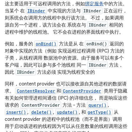
这主要适用于可远程调用的方法，例如
绑定服务
中的方法。
当某个 在
IBinder
中实现的方法与
IBinder
正在运行，
则系统会在调用方的线程中执行该方法。 不过，如果调用
源自另一个进程，该方法会在 系统在与
IBinder
相同的
进程中维护的线程池。 它不会在进程的界面线程中执行。
例如，服务的
onBind()
方法是从 在
onBind()
返回的
对象中实现的方法（例如 实现远程过程调用 (RPC) 方法的
子类，从线程调用 数据池中的资源。由于服务可以有多个
客户端，因此可以参与多个池线程 同一
IBinder
方法，
因此
IBinder
方法必须 实现为线程安全的
同样，content provider 也可以接收源自其他进程的数据请
求。
ContentResolver
和
ContentProvider
类用于隐藏
有关如何管理进程间通信 (IPC) 的详细信息， 而是响应这些
请求的
ContentProvider
方法 - 方法
query()
,
insert()
,
delete()
,
update()
, 和
getType()
从
content provider 的进程中的线程池（而不是界面）调用
用于启动该进程的线程因为可以从任意数量的线程调用这些