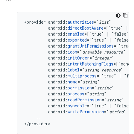
<provider
android:
authorities
="
list
android:
directBootAware
=["true"
|
android:
enabled
=["true"
|
android:
exported
=["true"
|
android:
grantUriPermissions
=["true"
android:
icon
="
drawable
resource
android:
initOrder
="
integer
android:
intentMatchingFlags
=["none"
android:
label
="
string
resource
android:
multiprocess
=["true"
|
android:
name
="
string
android:
permission
="
string
android:
process
="
string
android:
readPermission
="
string
android:
syncable
=["true"
|
android:
writePermission
="
string
"
...

</provider>