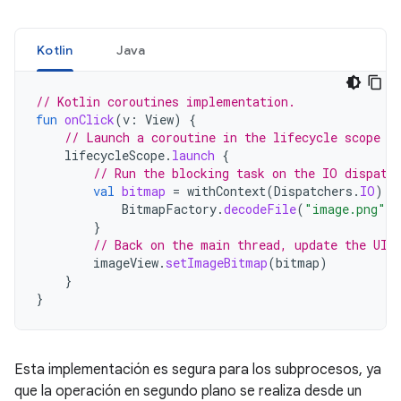
Kotlin
Java
// Kotlin coroutines implementation.
fun
onClick
(
v
:
View
)
{
// Launch a coroutine in the lifecycle scope (
lifecycleScope
.
launch
{
// Run the blocking task on the IO dispatc
val
bitmap
=
withContext
(
Dispatchers
.
IO
)
{
BitmapFactory
.
decodeFile
(
"image.png"
)
}
// Back on the main thread, update the UI.
imageView
.
setImageBitmap
(
bitmap
)
}
}
Esta implementación es segura para los subprocesos, ya
que la operación en segundo plano se realiza desde un