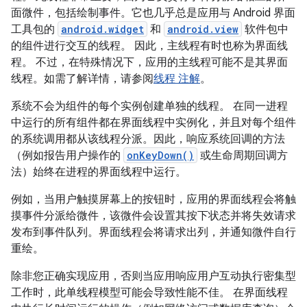
面微件，包括绘制事件。它也几乎总是应用与 Android 界面
工具包的
android.widget
和
android.view
软件包中
的组件进行交互的线程。 因此，主线程有时也称为界面线
程。
不过，在特殊情况下，应用的主线程可能不是其界面
线程。如需了解详情，请参阅
线程 注解
。
系统不会为组件的每个实例创建单独的线程。
在同一进程
中运行的所有组件都在界面线程中实例化，并且对每个组件
的系统调用都从该线程分派。因此，响应系统回调的方法
（例如报告用户操作的
onKeyDown()
或生命周期回调方
法）始终在进程的界面线程中运行。
例如，当用户触摸屏幕上的按钮时，应用的界面线程会将触
摸事件分派给微件，该微件会设置其按下状态并将失效请求
发布到事件队列。界面线程会将请求出列，并通知微件自行
重绘。
除非您正确实现应用，否则当应用响应用户互动执行密集型
工作时，此单线程模型可能会导致性能不佳。 在界面线程