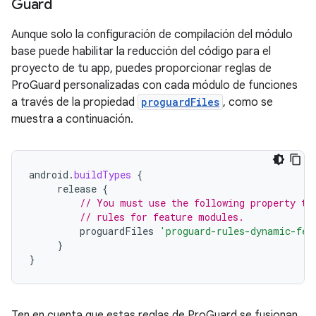
Guard
Aunque solo la configuración de compilación del módulo
base puede habilitar la reducción del código para el
proyecto de tu app, puedes proporcionar reglas de
ProGuard personalizadas con cada módulo de funciones
a través de la propiedad
proguardFiles
, como se
muestra a continuación.
android
.
buildTypes
{
release
{
// You must use the following property to
// rules for feature modules.
proguardFiles
'proguard-rules-dynamic-fea
}
}
Ten en cuenta que estas reglas de ProGuard se fusionan