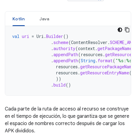
Kotlin
Java
val
uri
=
Uri
.
Builder
()
.
scheme
(
ContentResolver
.
SCHEME_AND
.
authority
(
context
.
getPackageName
(
.
appendPath
(
resources
.
getResourceT
.
appendPath
(
String
.
format
(
"%s:%s"
resources
.
getResourcePackageName
resources
.
getResourceEntryName
(
r
))
.
build
()
Cada parte de la ruta de acceso al recurso se construye
en el tiempo de ejecución, lo que garantiza que se genere
el espacio de nombres correcto después de cargar los
APK divididos.