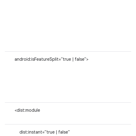
android:isFeatureSplit="true | false">
<dist:module
dist:instant="true | false"