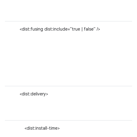
<dist:fusing dist:include="true | false" />
<dist:delivery>
<dist:install-time>