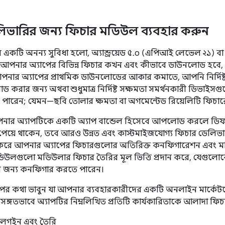
লিভারির জন্য ফিচার মডিউল ব্যবহার করুন
কটি অনন্য সুবিধা হলো, অ্যান্ড্রয়েড ৫.০ (এপিআই লেভেল ২১) বা
পনার অ্যাপের বিভিন্ন ফিচার কখন এবং কীভাবে ডাউনলোড হবে, ত
আপনার অ্যাপের প্রাথমিক ডাউনলোডের আকার কমাতে, আপনি নির্দিষ্ট
ড করার জন্য অথবা শুধুমাত্র নির্দিষ্ট সক্ষমতা সমর্থনকারী ডিভা
ারেন; যেমন—ছবি তোলার ক্ষমতা বা অগমেন্টেড রিয়েলিটি ফিচারে
ার অ্যাপটিকে একটি অ্যাপ বান্ডেল হিসেবে আপলোড করলে ডিফল্
েয়ে থাকেন, তবে আরও উন্নত এবং কাস্টমাইজযোগ্য ফিচার ডেলি
করে আপনার অ্যাপের ফিচারগুলোর অতিরিক্ত কনফিগারেশন এবং মড
ডিউলগুলো মডিউলার ফিচার তৈরির মূল ভিত্তি প্রদান করে, যেগুলোক
জন্য কনফিগার করতে পারেন।
র কথা ভাবুন যা আপনার ব্যবহারকারীদের একটি অনলাইন মার্কেটপ্ল
তিসঙ্গতভাবে অ্যাপটির নিম্নলিখিত প্রতিটি কার্যকারিতাকে আলাদা 
ট লগইন এবং তৈরি