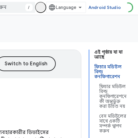
/
Android Studio
এই পৃষ্ঠায় যা যা
আছে
ফিচার মডিউল
বিল্ড
কনফিগারেশন
ফিচার মডিউল
বিল্ড
কনফিগারেশনে
কী অন্তর্ভুক্ত
করা উচিত নয়
বেস মডিউলের
সাথে একটি
সম্পর্ক স্থাপন
করুন
ব্যবহারকারীর ডিভাইসের