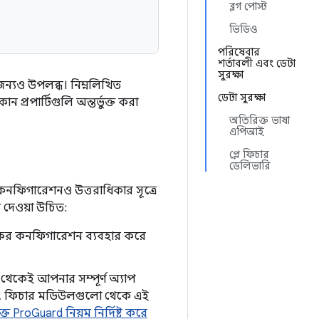
ব্লগ পোস্ট
ভিডিও
পরিষেবার
শর্তাবলী এবং ডেটা
সুরক্ষা
ন্যও উপলব্ধ। নিম্নলিখিত
ডেটা সুরক্ষা
রপার্টিগুলি অন্তর্ভুক্ত করা
অতিরিক্ত ভাষা
এপিআই
প্লে ফিচার
ডেলিভারি
 কনফিগারেশনও উত্তরাধিকার সূত্রে
 দেওয়া উচিত:
াক্ষর কনফিগারেশন ব্যবহার করে
েকেই আপনার সম্পূর্ণ অ্যাপ
, ফিচার মডিউলগুলো থেকে এই
্ত ProGuard নিয়ম নির্দিষ্ট করে