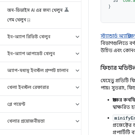
id
'com.a
}
অন-ডিভাইস AI এর জন্য খেলুন
গেম খেলুন ⍈
স্ট্যান্ডার্ড অ্যাপ্ল
ইন-অ্যাপ রিভিউ খেলুন
বিভাগগুলিতে বর্
উচিত এবং কোনগ
ইন-অ্যাপ আপডেট খেলুন
ফিচার মডিউল 
অ্যাপ-মধ্যস্থ ইনস্টল প্রম্পট চালান
যেহেতু প্রতিটি 
খেলা ইনস্টল রেফারার
পায়। সুতরাং, 
স্বাক্ষর ক
প্লে পয়েন্ট
স্বাক্ষরিত হ
minifyE
খেলার প্রয়োজনীয়তা
প্রজেক্টের
প্রপার্টিট