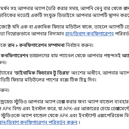
র্থন সহ আপনার অ্যাপ তৈরি করার সময়, আপনি মেনু বার থেকে
রা
বাভাবিকের মতোই একটি সংযুক্ত ডিভাইসে আপনার অ্যাপটি স্থাপন কর
জেক্টে যদি এক বা একাধিক ফিচার মডিউল থাকে, তাহলে অ্যাপটি ডে
ন তা নিম্নোক্তভাবে আপনার বিদ্যমান
রান/ডিবাগ কনফিগারেশন
পরিবর্
থেকে
রান > কনফিগারেশন সম্পাদনা
নির্বাচন করুন।
গ কনফিগারেশন
ডায়ালগের বাম প্যানেল থেকে আপনার পছন্দসই
অ্যা
রুন।
্যাবের
‘ডাইনামিক ফিচারস টু ডিপ্লয়’
অংশের অধীনে, আপনার অ্যাপ ডিপ
রতিটি ফিচার মডিউলের পাশের বক্সে টিক চিহ্ন দিন।
করুন।
ন্ড্রয়েড স্টুডিও আপনার অ্যাপ ডেপ্লয় করার জন্য অ্যাপ বান্ডেল ব্যবহ
PK বিল্ড এবং ইনস্টল করে, যা APK-এর আকারের চেয়ে ডেপ্লয়মেন্
েড স্টুডিওকে অ্যাপ বান্ডেল থেকে APK এবং ইনস্ট্যান্ট এক্সপেরিয়েন্স ব
ান/ডিবাগ কনফিগারেশন পরিবর্তন করুন
।