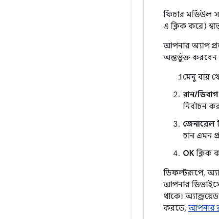
ফিচার মডিউল সম
এ ক্লিক করে) স্
আপনার অ্যাপ প্র
অন্তর্ভুক্ত করবে
মেনু বার 
রান/ডিবা
নির্বাচন ক
জেনারেল
ট
চান এমন প্
OK
ক্লিক 
ডিফল্টরূপে, অ্যা
আপনার ডিভাইসে A
থাকে। অ্যান্ড্রয়
করতে,
আপনার র