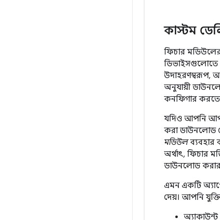
কাস্টম ডে
ফিচার মডিউলের এ
ডিভাইসগুলোতে আ
উদাহরণস্বরূপ, 
অনুযায়ী ডাউনলো
কনফিগার করতে প
যদিও আপনি আপন
করা ডাউনলোড প
মডিউল
ব্যবহার 
অর্থাৎ, ফিচার ম
ডাউনলোড করার 
এমন একটি অ্যাপে
দেয়। আপনি যুক্
অ্যাকাউন্