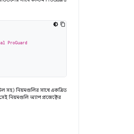
ার মডিউলের সাথে কাস্টম ProGuard
nal ProGuard
িউল সহ) নিয়মগুলির সাথে একত্রিত
সেই নিয়মগুলি অ্যাপ প্রজেক্টের