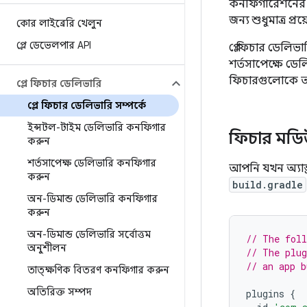
কনফিগারেশনের জ
জন্য শুধুমাত্র 
কোর লাইব্রেরি খেলুন
প্লে ডেভেলপার API
প্লে ফিচার ডেলিভ
শর্তসাপেক্ষে ডে
ফিচারগুলোকে আ
প্লে ফিচার ডেলিভারি
প্লে ফিচার ডেলিভারি সম্পর্কে
ইন্সটল-টাইম ডেলিভারি কনফিগার
ফিচার মডি
করুন
শর্তসাপেক্ষ ডেলিভারি কনফিগার
আপনি যখন অ্যান
করুন
build.gradle
অন-ডিমান্ড ডেলিভারি কনফিগার
করুন
অন-ডিমান্ড ডেলিভারি সর্বোত্তম
// The foll
অনুশীলন
// The plug
// an app b
তাত্ক্ষণিক বিতরণ কনফিগার করুন
অতিরিক্ত সম্পদ
plugins
{