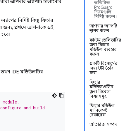
রীরা আপনার অ্যাপটি চালানোর
অতিরিক্ত
ProGuard
নিয়মগুলি
নির্দিষ্ট করুন।
্যাপের নির্দিষ্ট কিছু ফিচার
আপনার অ্যাপটি
ার জন্য, প্রথমে আপনাকে এই
স্থাপন করুন
 হবে।
কাস্টম ডেলিভারির
জন্য ফিচার
মডিউল ব্যবহার
করুন
একটি রিসোর্সের
জন্য URI তৈরি
েন, তখন IDE মডিউলটির
করা
ফিচার
মডিউলগুলির
জন্য বিবেচ্য
বিষয়সমূহ
e module.
ফিচার মডিউল
 configure and build
ম্যানিফেস্ট
রেফারেন্স
অতিরিক্ত সম্পদ