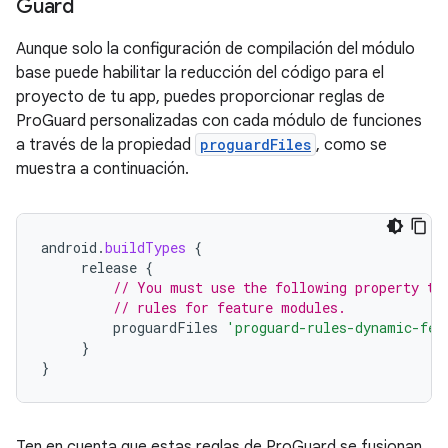
Guard
Aunque solo la configuración de compilación del módulo
base puede habilitar la reducción del código para el
proyecto de tu app, puedes proporcionar reglas de
ProGuard personalizadas con cada módulo de funciones
a través de la propiedad
proguardFiles
, como se
muestra a continuación.
android
.
buildTypes
{
release
{
// You must use the following property to
// rules for feature modules.
proguardFiles
'proguard-rules-dynamic-fea
}
}
Ten en cuenta que estas reglas de ProGuard se fusionan