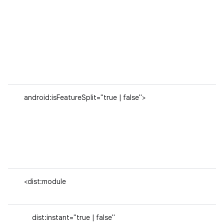
android:isFeatureSplit="true | false">
<dist:module
dist:instant="true | false"