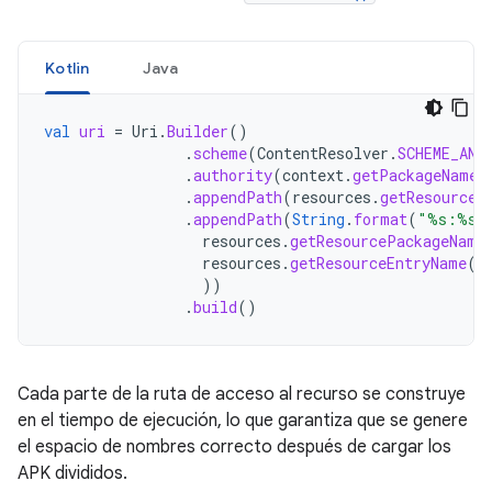
Kotlin
Java
val
uri
=
Uri
.
Builder
()
.
scheme
(
ContentResolver
.
SCHEME_AND
.
authority
(
context
.
getPackageName
(
.
appendPath
(
resources
.
getResourceT
.
appendPath
(
String
.
format
(
"%s:%s"
resources
.
getResourcePackageName
resources
.
getResourceEntryName
(
r
))
.
build
()
Cada parte de la ruta de acceso al recurso se construye
en el tiempo de ejecución, lo que garantiza que se genere
el espacio de nombres correcto después de cargar los
APK divididos.