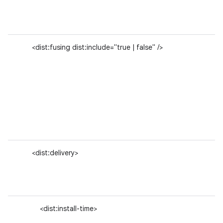
<dist:fusing dist:include="true | false" />
<dist:delivery>
<dist:install-time>