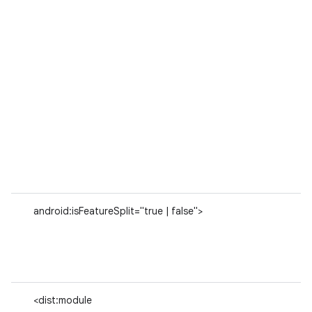
android:isFeatureSplit="true | false">
<dist:module