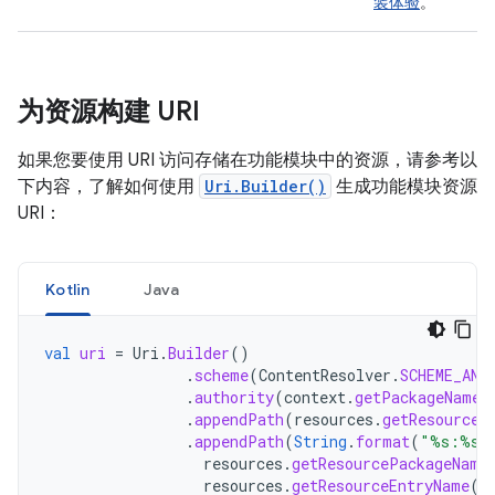
装体验
。
为资源构建 URI
如果您要使用 URI 访问存储在功能模块中的资源，请参考以
下内容，了解如何使用
Uri.Builder()
生成功能模块资源
URI：
Kotlin
Java
val
uri
=
Uri
.
Builder
()
.
scheme
(
ContentResolver
.
SCHEME_AND
.
authority
(
context
.
getPackageName
(
.
appendPath
(
resources
.
getResourceT
.
appendPath
(
String
.
format
(
"%s:%s"
resources
.
getResourcePackageName
resources
.
getResourceEntryName
(
r