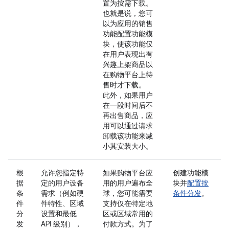
置为按需下载。
也就是说，您可
以为应用的销售
功能配置功能模
块，使该功能仅
在用户表现出有
兴趣上架商品以
在购物平台上待
售时才下载。
此外，如果用户
在一段时间后不
再出售商品，应
用可以通过请求
卸载该功能来减
小其安装大小。
根
允许您指定特
如果购物平台应
创建功能模
据
定的用户设备
用的用户遍布全
块并
配置按
条
需求（例如硬
球，您可能需要
条件分发
。
件
件特性、区域
支持仅在特定地
分
设置和最低
区或区域常用的
发
API 级别），
付款方式。为了