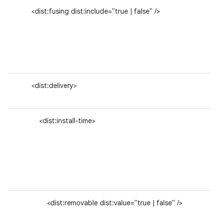
<dist:fusing dist:include="true | false" />
<dist:delivery>
<dist:install-time>
<dist:removable dist:value="true | false" />