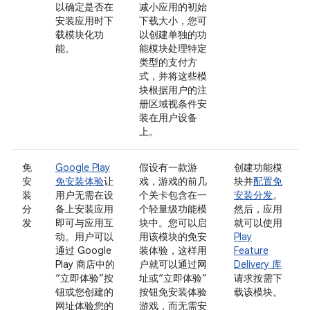
以确定是否在
减小应用的初始
安装应用时下
下载大小，您可
载模块化功
以创建单独的功
能。
能模块处理特定
类型的支付方
式，并将这些模
块根据用户的注
册区域视条件安
装在用户设备
上。
免
Google Play
假设有一款游
创建功能模
安
免安装体验
让
戏，游戏的前几
块并
配置免
装
用户无需在设
个关卡包含在一
安装分发
。
分
备上安装应用
个轻量级功能模
然后，应用
发
即可与应用互
块中。您可以启
就可以使用
动。用户可以
用该模块的免安
Play
通过 Google
装体验，这样用
Feature
Play 商店中的
户就可以通过网
Delivery 库
“立即体验”按
址或“立即体验”
请求按需下
钮或您创建的
按钮免安装体验
载该模块。
网址体验您的
游戏，而无需安