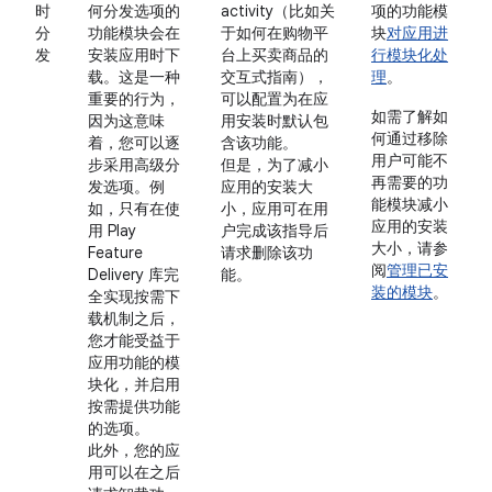
时
何分发选项的
activity（比如关
项的功能模
分
功能模块会在
于如何在购物平
块
对应用进
发
安装应用时下
台上买卖商品的
行模块化处
载。这是一种
交互式指南），
理
。
重要的行为，
可以配置为在应
如需了解如
因为这意味
用安装时默认包
何通过移除
着，您可以逐
含该功能。
用户可能不
步采用高级分
但是，为了减小
再需要的功
发选项。例
应用的安装大
能模块减小
如，只有在使
小，应用可在用
应用的安装
用 Play
户完成该指导后
大小，请参
Feature
请求删除该功
阅
管理已安
Delivery 库完
能。
装的模块
。
全实现按需下
载机制之后，
您才能受益于
应用功能的模
块化，并启用
按需提供功能
的选项。
此外，您的应
用可以在之后