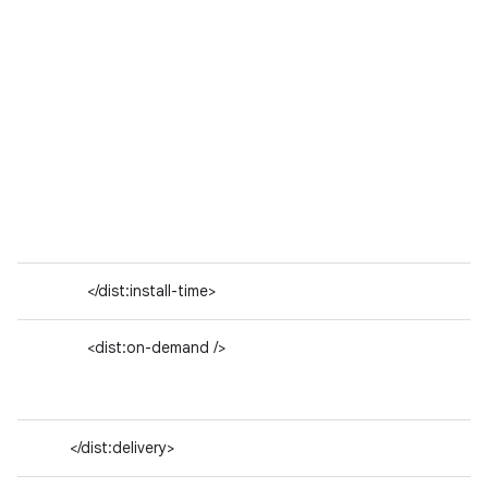
</dist:install-time>
<dist:on-demand />
</dist:delivery>