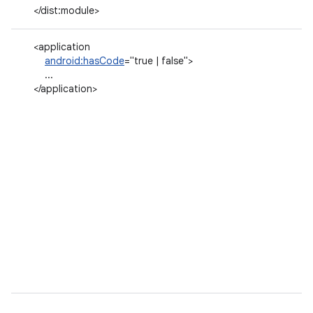
</dist:module>
<application
android:hasCode
="true | false">
...
</application>
...