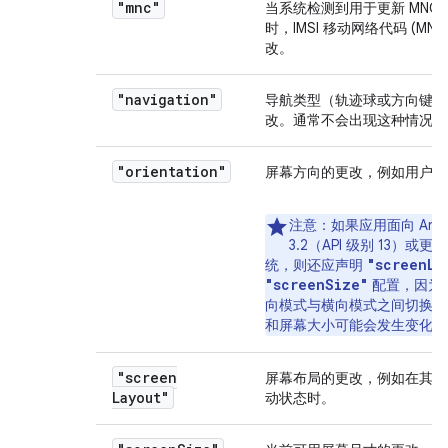
"mnc"
当系统检测到用于更新 MNC 的
时，IMSI 移动网络代码 (MN
改。
"navigation"
导航类型（轨迹球或方向键）的
改。通常不会出现这种情况。
"orientation"
屏幕方向的更改，例如用户旋
注意
：如果应用面向 Andr
3.2（API 级别 13）或
"screenLa
统，则还应声明
"screenSize"
配置，因为
向模式与横向模式之间切换时
和屏幕大小可能会发生变化。
"screen
屏幕布局的更改，例如在其他
Layout"
动状态时。