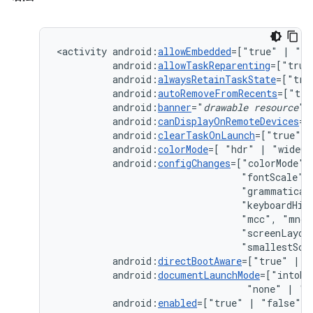
<activity
android:
allowEmbedded
=["true"
|
android:
allowTaskReparenting
=["true
android:
alwaysRetainTaskState
=["tru
android:
autoRemoveFromRecents
=["tru
android:
banner
="
drawable
resource
android:
canDisplayOnRemoteDevices
=[
android:
clearTaskOnLaunch
=["true"
|
android:
colorMode
=[
"hdr"
|
android:
configChanges
=["colorMode",
"fontScale",
"grammatical
"keyboardHid
"mcc",
"mnc"
"screenLayou
"smallestScr
android:
directBootAware
=["true"
|
android:
documentLaunchMode
=["intoEx
"none"
|
android:
enabled
=["true"
|