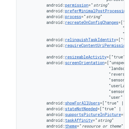
android:
permission
="
string
android:
preferMinimalPostProcessing
android:
process
="
string
android:
recreateOnConfigChanges
=["c
"k
"n
android:
relinquishTaskIdentity
=["tr
android:
requireContentUriPermission
android:
resizeableActivity
=["true"
android:
screenOrientation
=["unspeci
"landsca
"reverse
"sensorL
"userLan
"sensor"
"user"
|
android:
showForAllUsers
=["true"
|
android:
stateNotNeeded
=["true"
|
android:
supportsPictureInPicture
=["
android:
taskAffinity
="
string
android:
theme
="
resource
or
theme