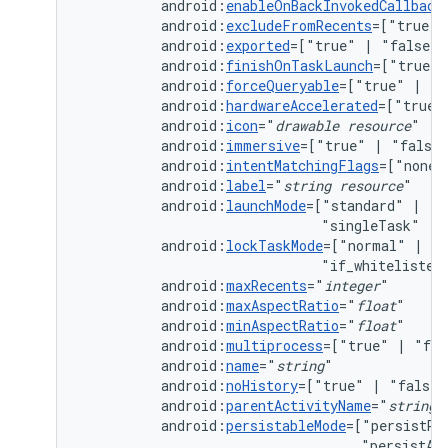
android:
enableOnBackInvokedCallback
android:
excludeFromRecents
=["true"
android:
exported
=["true"
|
android:
finishOnTaskLaunch
=["true"
android:
forceQueryable
=["true"
|
android:
hardwareAccelerated
=["true"
android:
icon
="
drawable
resource
android:
immersive
=["true"
|
android:
intentMatchingFlags
=["none"
android:
label
="
string
resource
android:
launchMode
=["standard"
|
"s
"singleTask"
|
android:
lockTaskMode
=["normal"
|
"n
"if_whitelisted
android:
maxRecents
="
integer
android:
maxAspectRatio
="
float
android:
minAspectRatio
="
float
android:
multiprocess
=["true"
|
android:
name
="
string
android:
noHistory
=["true"
|
"false"
android:
parentActivityName
="
string
"
android:
persistableMode
=["persistRo
"persistAc