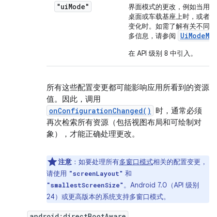
"ui
Mode"
界面模式的更改，例如当用户
桌面或车载基座上时，或者夜
变化时。如需了解有关不同界
Ui
Mode
Ma
多信息，请参阅
在 API 级别 8 中引入。
所有这些配置变更都可能影响应用所看到的资源
值。因此，调用
onConfigurationChanged()
时，通常必须
再次检索所有资源（包括视图布局和可绘制对
象），才能正确处理更改。
注意
：如要处理所有
多窗口模式
相关的配置变更，
请使用
和
"screenLayout"
。Android 7.0（API 级别
"smallestScreenSize"
24）或更高版本的系统支持多窗口模式。
android:directBootAware