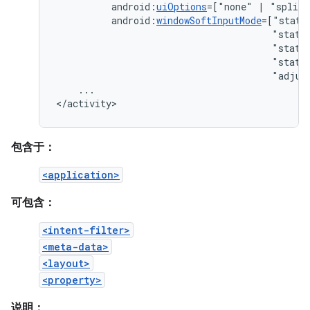
android:
uiOptions
=["none"
|
android:
windowSoftInputMode
"state
"state
"state
"adjus
...

</activity>
包含于：
<application>
可包含：
<intent-filter>
<meta-data>
<layout>
<property>
说明：