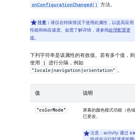
onConfigurationChanged()
方法。
注意：
请仅在特殊情况下使用此属性，以提高应用
性能和响应速度。如需了解详情，请参阅
处理配置更
改
。
下列字符串是该属性的有效值。若有多个值，则
使用
|
进行分隔，例如
"locale|navigation|orientation"
。
值
说明
"color
Mode"
屏幕的颜色模式功能（色域或
已更改。
col
注意
：activity 通过
性或在运行时请求的颜色