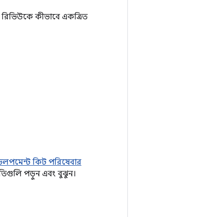
 রিভিউকে কীভাবে একত্রিত
ডেভেলপমেন্ট কিট পরিষেবার
তিগুলি পড়ুন এবং বুঝুন।