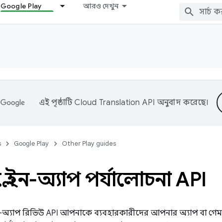
Google Play
আরও দেখুন
এই পৃষ্ঠাটি
Cloud Translation API
অনুবাদ করেছে।
s
Google Play
Other Play guides
লে ইন-অ্যাপ পর্যালোচনা API
অ্যাপ রিভিউ API আপনাকে ব্যবহারকারীদের আপনার অ্যাপ বা গেম ছেড়