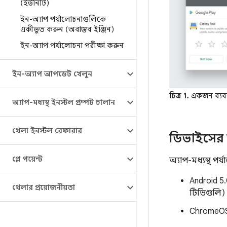
(ইউনিটি)
ইন-অ্যাপ পর্যালোচনাগুলিকে
একীভূত করুন (অবাস্তব ইঞ্জিন)
ইন-অ্যাপ পর্যালোচনা পরীক্ষা করুন
ইন-অ্যাপ আপডেট খেলুন
চিত্র 1.
একজন ব্যবহার
অ্যাপ-মধ্যস্থ ইনস্টল প্রম্পট চালান
খেলা ইনস্টল রেফারার
ডিভাইসের প্
প্লে পয়েন্ট
অ্যাপ-মধ্যস্থ পর
Android 5
খেলার প্রয়োজনীয়তা
টিভিগুলি)
ChromeOS 