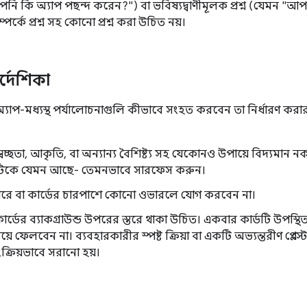
ি কি অ্যাপ পছন্দ করেন?") বা ভবিষ্যদ্বাণীমূলক প্রশ্ন (যেমন "আ
পর্কে প্রশ্ন সহ কোনো প্রশ্ন করা উচিত নয়।
্দেশিকা
যাপ-মধ্যস্থ পর্যালোচনাগুলি কীভাবে সংহত করবেন তা নির্ধারণ করার
চ্ছতা, আকৃতি, বা অন্যান্য বৈশিষ্ট্য সহ যেকোনও উপায়ে বিদ্যমান নক
ডটিকে যেমন আছে- তেমনভাবে সারফেস করুন।
পরে বা কার্ডের চারপাশে কোনো ওভারলে যোগ করবেন না।
কার্ডের ব্যাকগ্রাউন্ড উপরের স্তরে থাকা উচিত। একবার কার্ডটি উপস্থিত 
য়ে ফেলবেন না। ব্যবহারকারীর স্পষ্ট ক্রিয়া বা একটি অভ্যন্তরীণ প্লে স্
য়ংক্রিয়ভাবে সরানো হয়।