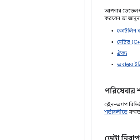
আপনার ডেভেলপমে
করবেন তা জানুন
কোটলিন ব
নেটিভ (C+
ঐক্য
অবাস্তব ইঞ্
পরিষেবার শ
প্লে ইন-অ্যাপ রি
শর্তাবলীতে
সম্মত
ডেটা নিরাপত