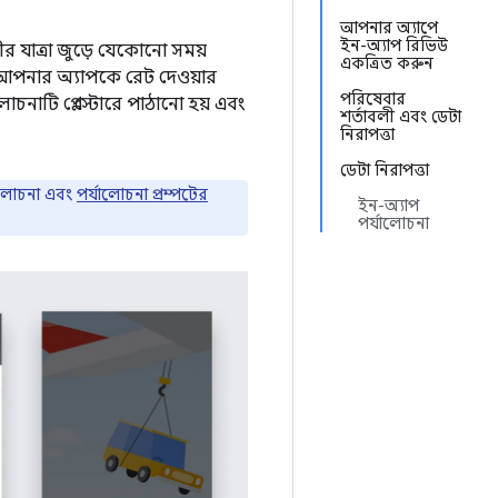
আপনার অ্যাপে
ইন-অ্যাপ রিভিউ
ীর যাত্রা জুড়ে যেকোনো সময়
একত্রিত করুন
রে আপনার অ্যাপকে রেট দেওয়ার
পরিষেবার
চনাটি প্লে স্টোরে পাঠানো হয় এবং
শর্তাবলী এবং ডেটা
নিরাপত্তা
ডেটা নিরাপত্তা
যালোচনা এবং
পর্যালোচনা প্রম্পটের
ইন-অ্যাপ
পর্যালোচনা