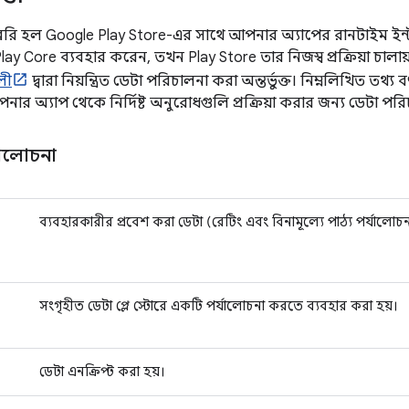
্রেরি হল Google Play Store-এর সাথে আপনার অ্যাপের রানটাইম ই
y Core ব্যবহার করেন, তখন Play Store তার নিজস্ব প্রক্রিয়া চালায়
লী
দ্বারা নিয়ন্ত্রিত ডেটা পরিচালনা করা অন্তর্ভুক্ত। নিম্নলিখিত তথ্য 
নার অ্যাপ থেকে নির্দিষ্ট অনুরোধগুলি প্রক্রিয়া করার জন্য ডেটা প
যালোচনা
ব্যবহারকারীর প্রবেশ করা ডেটা (রেটিং এবং বিনামূল্যে পাঠ্য পর্যালোচন
সংগৃহীত ডেটা প্লে স্টোরে একটি পর্যালোচনা করতে ব্যবহার করা হয়।
ডেটা এনক্রিপ্ট করা হয়।