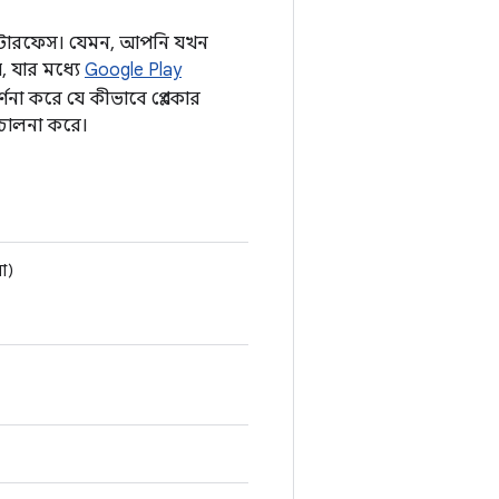
ন্টারফেস। যেমন, আপনি যখন
, যার মধ্যে
Google Play
বর্ণনা করে যে কীভাবে প্লে কোর
রিচালনা করে।
া)