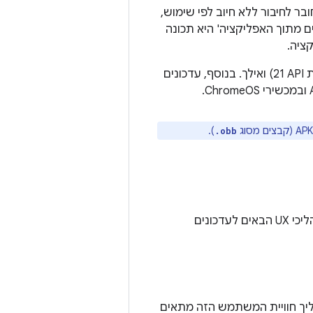
 לחיבור ללא חיוב לפי שימוש,
ם מתוך האפליקציה' היא תכונה
התכונה 'עדכונים מתוך האפליקציה' נתמכת במכשירים עם Android מגרסה 5.0 (רמת API‏ 21) ואילך. בנוסף, עדכונים
).
.obb
האפליקציה שלכם יכולה להשתמש בספריות הליבה של Google Play כדי לתמוך בתהליכי UX הבאים לעדכונים
יך חוויית המשתמש הזה מתאים