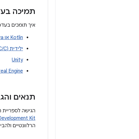
תמיכה בעד
איך תומכים בעדכ
Kotlin או Java
ילידית (C/C++)
Unity
real Engine
תנאים והג
הגישה לספריית העדכונים מתוך 
Development Kit
הרלוונטיים ולהבין