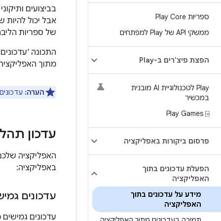
בביצועים ותיקונ
ספריות Play Core
אבל יכול להיות 
של ספריות הליבה של Google Play שמעודדת משתמשים פעילים ל
ממשקי API של Play למפתחים
הפצת פיצ'רים ב-Play
מתוך האפליקציה נתמכים רק במכשיר
Play לטכנולוגיית AI מובנית
הערה:
עדכונים מ
במכשיר
Play Games ⍈
עדכון תהלי
פרסום ביקורות באפליקציה
באפליקציה:
הפעלת עדכונים בתוך
האפליקציה
מידע על עדכונים בתוך
עדכונים גמיש
האפליקציה
עדכונים גמישים
תמיכה בעדכונים מתוך האפליקציה