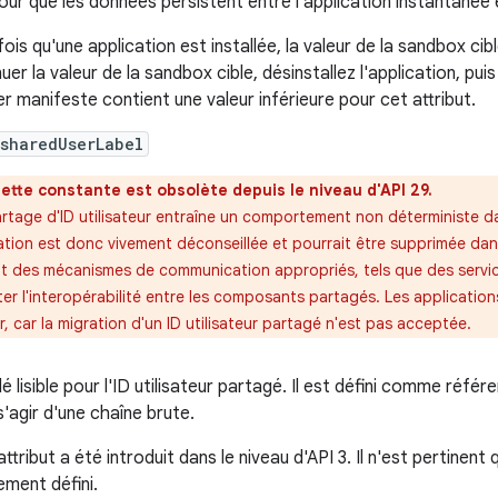
ur que les données persistent entre l'application instantanée et
fois qu'une application est installée, la valeur de la sandbox 
nuer la valeur de la sandbox cible, désinstallez l'application, pu
ier manifeste contient une valeur inférieure pour cet attribut.
sharedUserLabel
ette constante est obsolète depuis le niveau d'API 29.
rtage d'ID utilisateur entraîne un comportement non déterministe d
sation est donc vivement déconseillée et pourrait être supprimée dans
ôt des mécanismes de communication appropriés, tels que des servic
iter l'interopérabilité entre les composants partagés. Les applicati
r, car la migration d'un ID utilisateur partagé n'est pas acceptée.
lé lisible pour l'ID utilisateur partagé. Il est défini comme réfé
s'agir d'une chaîne brute.
ttribut a été introduit dans le niveau d'API 3. Il n'est pertinent q
ement défini.