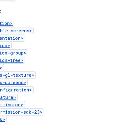
:
tion>
ible-screens>
entation>
ion>
ion-group>
ion-tree>
>
s-gl-texture>
s-screens>
onfiguration>
eature>
rmission>
rmission-sdk-23>
k>