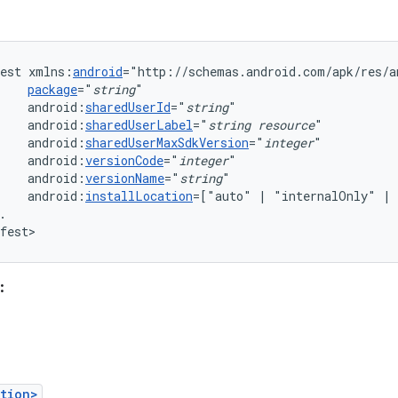
est
xmlns:
android
package
="
string
android:
sharedUserId
="
string
android:
sharedUserLabel
="
string
resource
"
android:
sharedUserMaxSdkVersion
="
integer
android:
versionCode
="
integer
android:
versionName
="
string
android:
installLocation
=["auto"
|
"internalOnly"
|
.

fest>
:
tion>