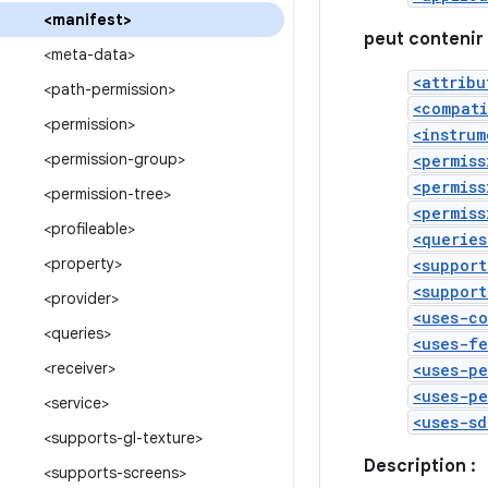
<manifest>
peut contenir 
<meta-data>
<attribu
<path-permission>
<compat
<permission>
<instrum
<permission-group>
<permiss
<permiss
<permission-tree>
<permiss
<profileable>
<queries
<property>
<support
<support
<provider>
<uses-c
<queries>
<uses-f
<receiver>
<uses-pe
<uses-pe
<service>
<uses-sd
<supports-gl-texture>
Description :
<supports-screens>