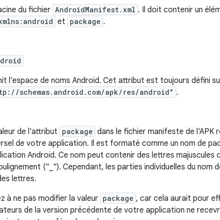
cine du fichier
AndroidManifest.xml
. Il doit contenir un él
xmlns:android
et
package
.
droid
nit l'espace de noms Android. Cet attribut est toujours défini su
tp://schemas.android.com/apk/res/android"
.
leur de l'attribut
package
dans le fichier manifeste de l'APK r
ersel de votre application. Il est formaté comme un nom de pa
plication Android. Ce nom peut contenir des lettres majuscules o
oulignement ("_"). Cependant, les parties individuelles du n
es lettres.
ez à ne pas modifier la valeur
package
, car cela aurait pour e
isateurs de la version précédente de votre application ne recev