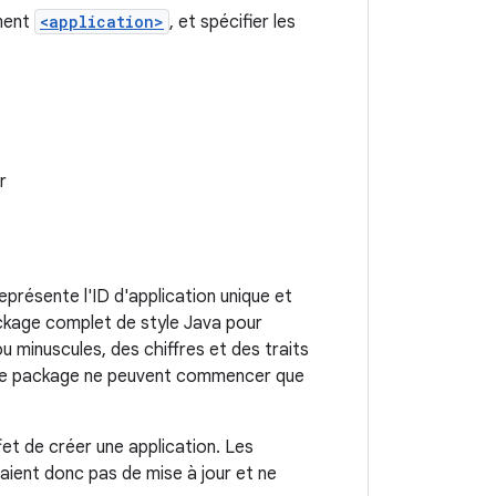
ément
<application>
, et spécifier les
r
eprésente l'ID d'application unique et
ckage complet de style Java pour
u minuscules, des chiffres et des traits
om de package ne peuvent commencer que
ffet de créer une application. Les
raient donc pas de mise à jour et ne