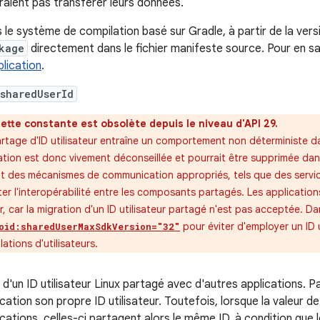
raient pas transférer leurs données.
 le système de compilation basé sur Gradle, à partir de la versi
kage
directement dans le fichier manifeste source. Pour en sa
plication
.
sharedUserId
ette constante est obsolète depuis le niveau d'API 29.
rtage d'ID utilisateur entraîne un comportement non déterministe d
sation est donc vivement déconseillée et pourrait être supprimée dans
ôt des mécanismes de communication appropriés, tels que des servic
iter l'interopérabilité entre les composants partagés. Les applicati
r, car la migration d'un ID utilisateur partagé n'est pas acceptée. D
pour éviter d'employer un ID u
oid:sharedUserMaxSdkVersion="32"
llations d'utilisateurs.
d'un ID utilisateur Linux partagé avec d'autres applications. P
ication son propre ID utilisateur. Toutefois, lorsque la valeur de
ications, celles-ci partagent alors le même ID, à condition que 