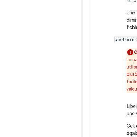
2
po
Une 
dimi
fich
android:
C
Le pa
utili
plut
facil
valeu
Libel
pas 
Cet a
égal