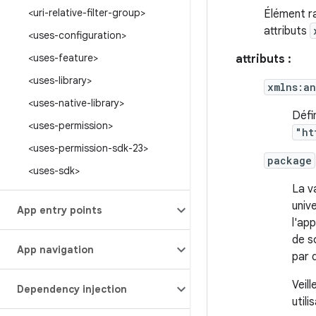
<uri-relative-filter-group>
Élément ra
attributs
<uses-configuration>
<uses-feature>
attributs :
<uses-library>
xmlns:an
<uses-native-library>
Défi
<uses-permission>
"ht
<uses-permission-sdk-23>
package
<uses-sdk>
La va
univ
App entry points
l'ap
de s
App navigation
par d
Veill
Dependency injection
util