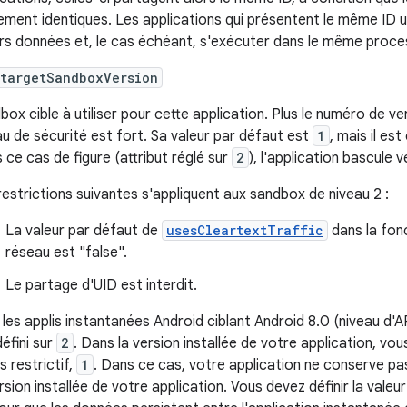
ement identiques. Les applications qui présentent le même ID 
urs données et, le cas échéant, s'exécuter dans le même proce
:targetSandboxVersion
box cible à utiliser pour cette application. Plus le numéro de ve
au de sécurité est fort. Sa valeur par défaut est
1
, mais il es
 ce cas de figure (attribut réglé sur
2
), l'application bascule
restrictions suivantes s'appliquent aux sandbox de niveau 2 :
La valeur par défaut de
usesCleartextTraffic
dans la fonc
réseau est "false".
Le partage d'UID est interdit.
 les applis instantanées Android ciblant Android 8.0 (niveau d'AP
défini sur
2
. Dans la version installée de votre application, vou
s restrictif,
1
. Dans ce cas, votre application ne conserve pas
ersion installée de votre application. Vous devez définir la valeu