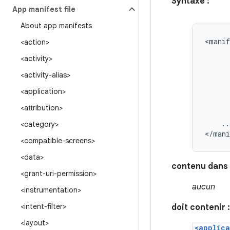
Syntaxe :
App manifest file
About app manifests
<manif
<action>
<activity>
<activity-alias>
<application>
<attribution>
..
<category>
</mani
<compatible-screens>
<data>
contenu dans 
<grant-uri-permission>
aucun
<instrumentation>
<intent-filter>
doit contenir :
<layout>
<applica