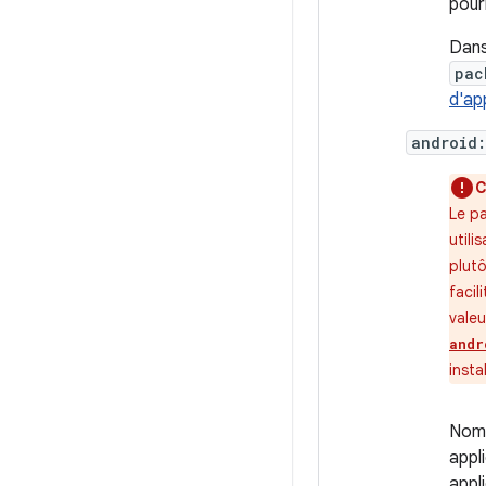
pour
Dans
pac
d'ap
android:
C
Le pa
utili
plut
facil
valeu
andr
insta
Nom 
appl
appl