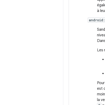
égal
à le
android
Sand
nive
Dans
Les 
Pour
est 
moin
la v