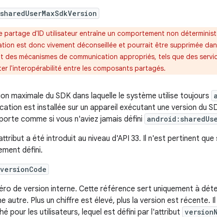
:sharedUserMaxSdkVersion
e partage d'ID utilisateur entraîne un comportement non déterminis
sation est donc vivement déconseillée et pourrait être supprimée dans
ôt des mécanismes de communication appropriés, tels que des servic
iter l'interopérabilité entre les composants partagés.
ion maximale du SDK dans laquelle le système utilise toujours
ication est installée sur un appareil exécutant une version du SD
orte comme si vous n'aviez jamais défini
android:sharedUs
ttribut a été introduit au niveau d'API 33. Il n'est pertinent que s
ement défini.
:versionCode
ro de version interne. Cette référence sert uniquement à déter
ne autre. Plus un chiffre est élevé, plus la version est récente. 
hé pour les utilisateurs, lequel est défini par l'attribut
version