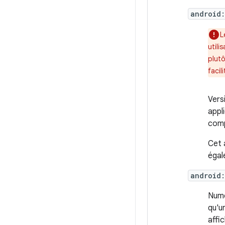
android
L
utili
plut
facil
Vers
appl
comp
Cet a
égal
android
Numé
qu'u
affic