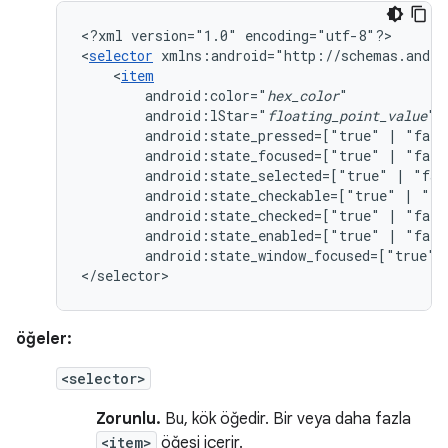
<?xml
version="1.0"
encoding="utf-8"?>

<
selector
xmlns:android="http://schemas.andro
<
item
android:color="
hex_color
android:lStar="
floating_point_value
android:state_pressed=["true"
|
android:state_focused=["true"
|
android:state_selected=["true"
|
android:state_checkable=["true"
|
android:state_checked=["true"
|
android:state_enabled=["true"
|
android:state_window_focused=["true"
</selector>
öğeler:
<selector>
Zorunlu.
Bu, kök öğedir. Bir veya daha fazla
<item>
öğesi içerir.