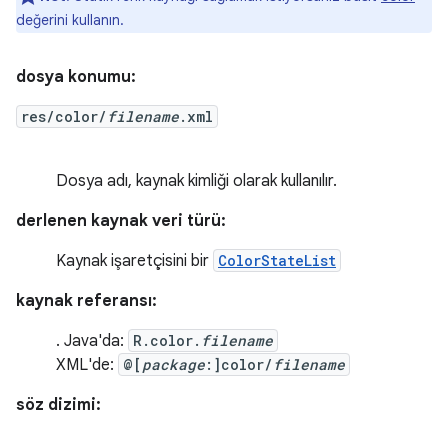
değerini kullanın.
dosya konumu:
res/color/
filename
.xml
Dosya adı, kaynak kimliği olarak kullanılır.
derlenen kaynak veri türü:
Kaynak işaretçisini bir
ColorStateList
kaynak referansı:
. Java'da:
R.color.
filename
XML'de:
@[
package
:]color/
filename
söz dizimi: