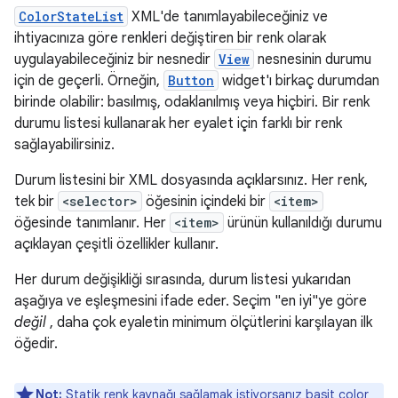
ColorStateList
XML'de tanımlayabileceğiniz ve
ihtiyacınıza göre renkleri değiştiren bir renk olarak
uygulayabileceğiniz bir nesnedir
View
nesnesinin durumu
için de geçerli. Örneğin,
Button
widget'ı birkaç durumdan
birinde olabilir: basılmış, odaklanılmış veya hiçbiri. Bir renk
durumu listesi kullanarak her eyalet için farklı bir renk
sağlayabilirsiniz.
Durum listesini bir XML dosyasında açıklarsınız. Her renk,
tek bir
<selector>
öğesinin içindeki bir
<item>
öğesinde tanımlanır. Her
<item>
ürünün kullanıldığı durumu
açıklayan çeşitli özellikler kullanır.
Her durum değişikliği sırasında, durum listesi yukarıdan
aşağıya ve eşleşmesini ifade eder. Seçim "en iyi"ye göre
değil
, daha çok eyaletin minimum ölçütlerini karşılayan ilk
öğedir.
Not:
Statik renk kaynağı sağlamak istiyorsanız basit
color