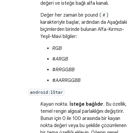
değeri ve isteğe bağlı alfa kanalı.
Değer her zaman bir pound (
#
)
karakteriyle başlar, ardından da Aşağıdaki
biçimlerden birinde bulunan Alfa-Kırmızı-
Yeşil-Mavi bilgiler:
RGB
#
ARGB
#
RRGGBB
#
AARRGGBB
android:lStar
Kayan nokta
.
İsteğe bağlıdır
. Bu özellik,
temel rengin algısal parlaklığını değiştirir.
Bunun için 0 ile 100 arasında bir kayan
nokta değeri veya bu şekilde çözümlenen
bir tema özelliği ekleyin. Öğenin genel