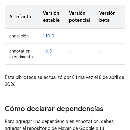
Versión
Versión
Versión
Ve
Artefacto
estable
potencial
beta
al
anotación
1.10.0
-
-
-
annotation-
1.6.0
-
-
-
experimental
Esta biblioteca se actualizó por última vez el 8 de abril de
2026
Cómo declarar dependencias
Para agregar una dependencia en Annotation, debes
agregar el repositorio de Maven de Google a tu