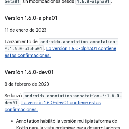
beta01
sin modificaciones desde
1.6.0-alpha01
.
Versión 1
.
6
.
0-alpha01
11 de enero de 2023
Lanzamiento de
androidx.annotation:annotation-
*:1.6.0-alpha01
.
La versión 1.6.0-alpha01 contiene
estas confirmaciones.
Versión 1
.
6
.
0-dev01
8 de febrero de 2023
Se lanzó
androidx.annotation:annotation-*:1.6.0-
dev01
.
La versión 1.6.0-dev01 contiene estas
confirmaciones.
Annotation habilitó la versión multiplataforma de
Kotlin para la vista preliminar para desarrolladores