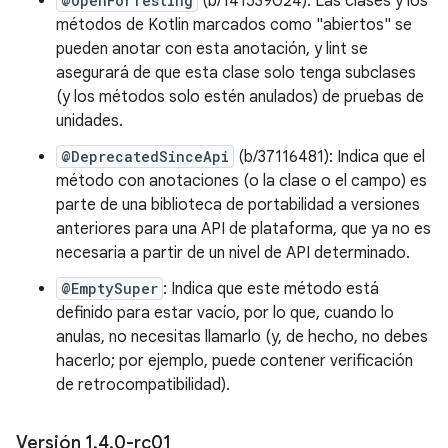
@OpenForTesting
(b/141539024): Las clases y los
métodos de Kotlin marcados como "abiertos" se
pueden anotar con esta anotación, y lint se
asegurará de que esta clase solo tenga subclases
(y los métodos solo estén anulados) de pruebas de
unidades.
@DeprecatedSinceApi
(b/37116481): Indica que el
método con anotaciones (o la clase o el campo) es
parte de una biblioteca de portabilidad a versiones
anteriores para una API de plataforma, que ya no es
necesaria a partir de un nivel de API determinado.
@EmptySuper
: Indica que este método está
definido para estar vacío, por lo que, cuando lo
anulas, no necesitas llamarlo (y, de hecho, no debes
hacerlo; por ejemplo, puede contener verificación
de retrocompatibilidad).
Versión 1
.
4
.
0-rc01