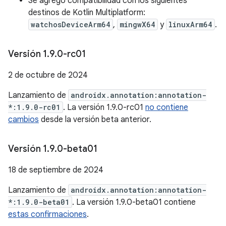
Se agregó compatibilidad con los siguientes
destinos de Kotlin Multiplatform:
watchosDeviceArm64
,
mingwX64
y
linuxArm64
.
Versión 1
.
9
.
0-rc01
2 de octubre de 2024
Lanzamiento de
androidx.annotation:annotation-
*:1.9.0-rc01
. La versión 1.9.0-rc01
no contiene
cambios
desde la versión beta anterior.
Versión 1
.
9
.
0-beta01
18 de septiembre de 2024
Lanzamiento de
androidx.annotation:annotation-
*:1.9.0-beta01
. La versión 1.9.0-beta01 contiene
estas confirmaciones
.