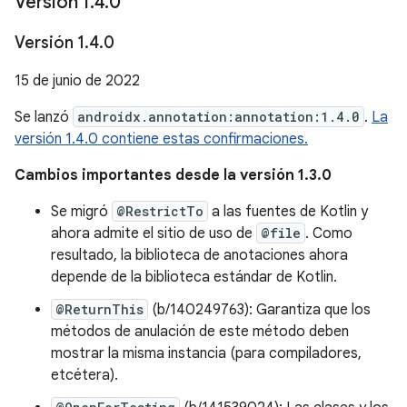
Versión 1
.
4
.
0
Versión 1
.
4
.
0
15 de junio de 2022
Se lanzó
androidx.annotation:annotation:1.4.0
.
La
versión 1.4.0 contiene estas confirmaciones.
Cambios importantes desde la versión 1.3.0
Se migró
@RestrictTo
a las fuentes de Kotlin y
ahora admite el sitio de uso de
@file
. Como
resultado, la biblioteca de anotaciones ahora
depende de la biblioteca estándar de Kotlin.
@ReturnThis
(b/140249763): Garantiza que los
métodos de anulación de este método deben
mostrar la misma instancia (para compiladores,
etcétera).