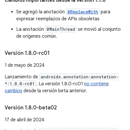
Cambios importantes desde la versión 1.7.0
Se agregó la anotación
@ReplaceWith
para
expresar reemplazos de APIs obsoletas
La anotación
@MainThread
se movió al conjunto
de orígenes común.
Versión 1
.
8
.
0-rc01
1 de mayo de 2024
Lanzamiento de
androidx.annotation:annotation-
*:1.8.0-rc01
. La versión 1.8.0-rc01
no contiene
cambios
desde la versión beta anterior.
Versión 1
.
8
.
0-beta02
17 de abril de 2024