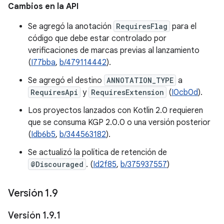
Cambios en la API
Se agregó la anotación
RequiresFlag
para el
código que debe estar controlado por
verificaciones de marcas previas al lanzamiento
(
I77bba
,
b/479114442
).
Se agregó el destino
ANNOTATION_TYPE
a
RequiresApi
y
RequiresExtension
(
I0cb0d
).
Los proyectos lanzados con Kotlin 2.0 requieren
que se consuma KGP 2.0.0 o una versión posterior
(
Idb6b5
,
b/344563182
).
Se actualizó la política de retención de
@Discouraged
. (
Id2f85
,
b/375937557
)
Versión 1
.
9
Versión 1
.
9
.
1