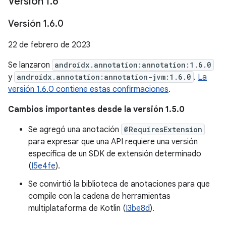
Versión 1
.
6
Versión 1
.
6
.
0
22 de febrero de 2023
Se lanzaron
androidx.annotation:annotation:1.6.0
y
androidx.annotation:annotation-jvm:1.6.0
.
La
versión 1.6.0 contiene estas confirmaciones
.
Cambios importantes desde la versión 1.5.0
Se agregó una anotación
@RequiresExtension
para expresar que una API requiere una versión
específica de un SDK de extensión determinado
(
I5e4fe
).
Se convirtió la biblioteca de anotaciones para que
compile con la cadena de herramientas
multiplataforma de Kotlin (
I3be8d
).