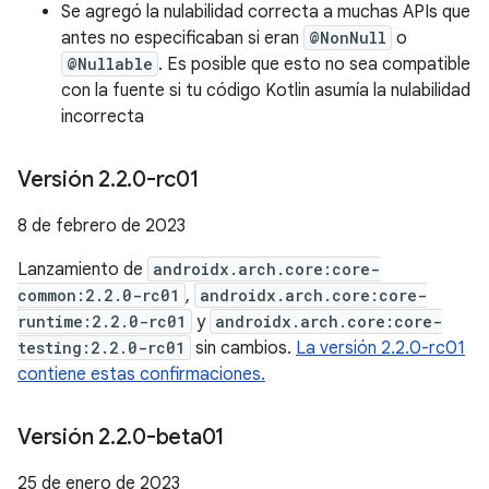
Se agregó la nulabilidad correcta a muchas APIs que
antes no especificaban si eran
@NonNull
o
@Nullable
. Es posible que esto no sea compatible
con la fuente si tu código Kotlin asumía la nulabilidad
incorrecta
Versión 2
.
2
.
0-rc01
8 de febrero de 2023
Lanzamiento de
androidx.arch.core:core-
common:2.2.0-rc01
,
androidx.arch.core:core-
runtime:2.2.0-rc01
y
androidx.arch.core:core-
testing:2.2.0-rc01
sin cambios.
La versión 2.2.0-rc01
contiene estas confirmaciones.
Versión 2
.
2
.
0-beta01
25 de enero de 2023