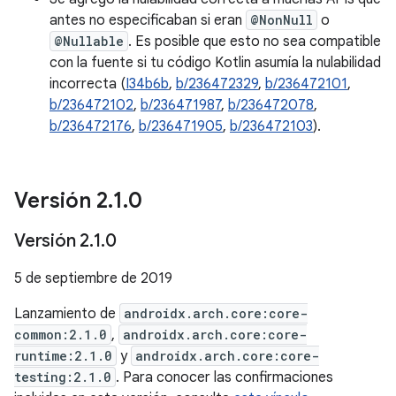
antes no especificaban si eran
@NonNull
o
@Nullable
. Es posible que esto no sea compatible
con la fuente si tu código Kotlin asumía la nulabilidad
incorrecta (
I34b6b
,
b/236472329
,
b/236472101
,
b/236472102
,
b/236471987
,
b/236472078
,
b/236472176
,
b/236471905
,
b/236472103
).
Versión 2
.
1
.
0
Versión 2
.
1
.
0
5 de septiembre de 2019
Lanzamiento de
androidx.arch.core:core-
common:2.1.0
,
androidx.arch.core:core-
runtime:2.1.0
y
androidx.arch.core:core-
testing:2.1.0
. Para conocer las confirmaciones