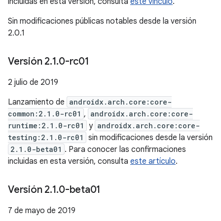
incluidas en esta versión, consulta
este vínculo
.
Sin modificaciones públicas notables desde la versión
2.0.1
Versión 2
.
1
.
0-rc01
2 julio de 2019
Lanzamiento de
androidx.arch.core:core-
common:2.1.0-rc01
,
androidx.arch.core:core-
runtime:2.1.0-rc01
y
androidx.arch.core:core-
testing:2.1.0-rc01
sin modificaciones desde la versión
2.1.0-beta01
. Para conocer las confirmaciones
incluidas en esta versión, consulta
este artículo
.
Versión 2
.
1
.
0-beta01
7 de mayo de 2019