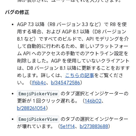
体が表示され、ユーザーはそれを入力できます。
バグの修正
AGP 7.3 以降（R8 バージョン 3.3 など）で R8 を使
用する場合、および AGP 8.1 以降（D8 バージョン
8.1 など）ですべてのビルドで、API モデリングを介
して自動的に行われるため、新しいプラットフォー
ム API へのアクセスの手動でのアウトライン設定を
削除しました。AGP を使用していないクライアント
は、D8 バージョン 8.1 以降に更新することをおすす
めします。詳しくは、
こちらの記事
をご覧くださ
い。（
If6b4c
、
b/345472586
）
EmojiPickerView
のタブ選択とインジケーターの
更新が 1 回クリック遅れる。（
146b02
、
b/288261054
）
EmojiPickerView
のタブの選択とインジケーター
が壊れています。（
5e1f14
、
b/273883688
）