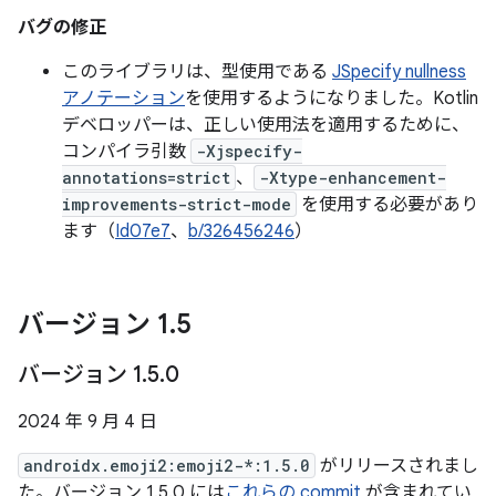
バグの修正
このライブラリは、型使用である
JSpecify nullness
アノテーション
を使用するようになりました。Kotlin
デベロッパーは、正しい使用法を適用するために、
コンパイラ引数
-Xjspecify-
annotations=strict
、
-Xtype-enhancement-
improvements-strict-mode
を使用する必要があり
ます（
Id07e7
、
b/326456246
）
バージョン 1
.
5
バージョン 1
.
5
.
0
2024 年 9 月 4 日
androidx.emoji2:emoji2-*:1.5.0
がリリースされまし
た。バージョン 1.5.0 には
これらの commit
が含まれてい