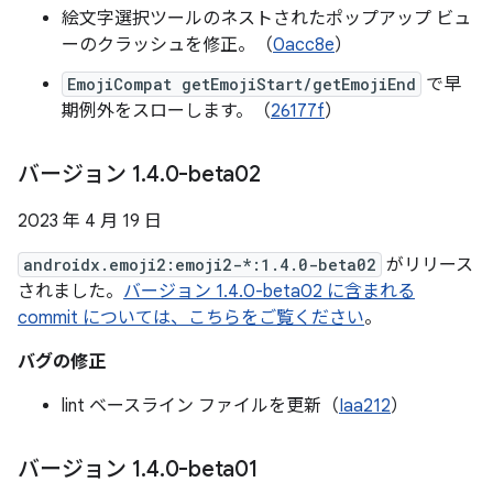
絵文字選択ツールのネストされたポップアップ ビュ
ーのクラッシュを修正。（
0acc8e
）
EmojiCompat getEmojiStart/getEmojiEnd
で早
期例外をスローします。（
26177f
）
バージョン 1
.
4
.
0-beta02
2023 年 4 月 19 日
androidx.emoji2:emoji2-*:1.4.0-beta02
がリリース
されました。
バージョン 1.4.0-beta02 に含まれる
commit については、こちらをご覧ください
。
バグの修正
lint ベースライン ファイルを更新（
Iaa212
）
バージョン 1
.
4
.
0-beta01