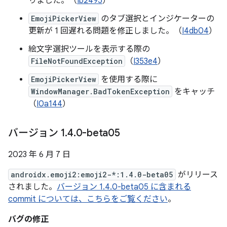
りました。（
Ib2495
）
EmojiPickerView
のタブ選択とインジケーターの
更新が 1 回遅れる問題を修正しました。（
I4db04
）
絵文字選択ツールを表示する際の
FileNotFoundException
（
I353e4
）
EmojiPickerView
を使用する際に
WindowManager.BadTokenException
をキャッチ
（
I0a144
）
バージョン 1
.
4
.
0-beta05
2023 年 6 月 7 日
androidx.emoji2:emoji2-*:1.4.0-beta05
がリリース
されました。
バージョン 1.4.0-beta05 に含まれる
commit については、こちらをご覧ください
。
バグの修正