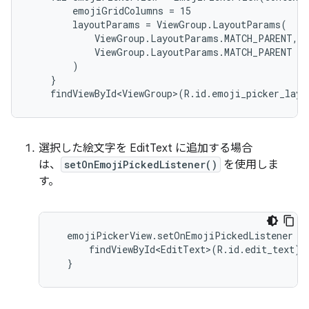
        emojiGridColumns = 15

        layoutParams = ViewGroup.LayoutParams(

            ViewGroup.LayoutParams.MATCH_PARENT,

            ViewGroup.LayoutParams.MATCH_PARENT

        )

    }

選択した絵文字を EditText に追加する場合
は、
setOnEmojiPickedListener()
を使用しま
す。
  emojiPickerView.setOnEmojiPickedListener {

      findViewById<EditText>(R.id.edit_text).