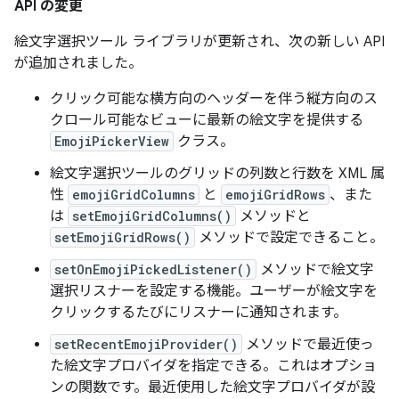
API の変更
絵文字選択ツール ライブラリが更新され、次の新しい API
が追加されました。
クリック可能な横方向のヘッダーを伴う縦方向のス
クロール可能なビューに最新の絵文字を提供する
EmojiPickerView
クラス。
絵文字選択ツールのグリッドの列数と行数を XML 属
性
emojiGridColumns
と
emojiGridRows
、また
は
setEmojiGridColumns()
メソッドと
setEmojiGridRows()
メソッドで設定できること。
setOnEmojiPickedListener()
メソッドで絵文字
選択リスナーを設定する機能。ユーザーが絵文字を
クリックするたびにリスナーに通知されます。
setRecentEmojiProvider()
メソッドで最近使っ
た絵文字プロバイダを指定できる。これはオプショ
ンの関数です。最近使用した絵文字プロバイダが設