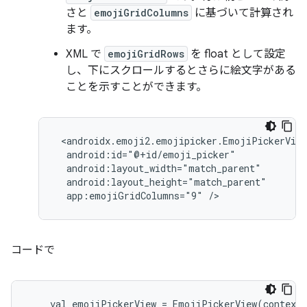
さと
emojiGridColumns
に基づいて計算され
ます。
XML で
emojiGridRows
を float として設定
し、下にスクロールするとさらに絵文字がある
ことを示すことができます。
 <androidx.emoji2.emojipicker.EmojiPickerView

  android:id="@+id/emoji_picker"

  android:layout_width="match_parent"

  android:layout_height="match_parent"

コードで
    val emojiPickerView = EmojiPickerView(context)