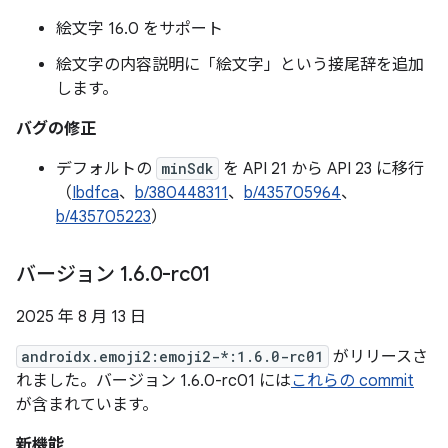
絵文字 16.0 をサポート
絵文字の内容説明に「絵文字」という接尾辞を追加
します。
バグの修正
デフォルトの
minSdk
を API 21 から API 23 に移行
（
Ibdfca
、
b/380448311
、
b/435705964
、
b/435705223
）
バージョン 1
.
6
.
0-rc01
2025 年 8 月 13 日
androidx.emoji2:emoji2-*:1.6.0-rc01
がリリースさ
れました。バージョン 1.6.0-rc01 には
これらの commit
が含まれています。
新機能