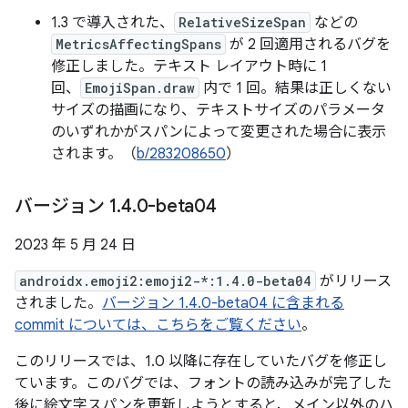
1.3 で導入された、
RelativeSizeSpan
などの
MetricsAffectingSpans
が 2 回適用されるバグを
修正しました。テキスト レイアウト時に 1
回、
EmojiSpan.draw
内で 1 回。結果は正しくない
サイズの描画になり、テキストサイズのパラメータ
のいずれかがスパンによって変更された場合に表示
されます。（
b/283208650
）
バージョン 1
.
4
.
0-beta04
2023 年 5 月 24 日
androidx.emoji2:emoji2-*:1.4.0-beta04
がリリース
されました。
バージョン 1.4.0-beta04 に含まれる
commit については、こちらをご覧ください
。
このリリースでは、1.0 以降に存在していたバグを修正し
ています。このバグでは、フォントの読み込みが完了した
後に絵文字スパンを更新しようとすると、メイン以外のハ