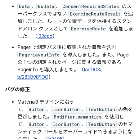
Data
、
NoData
、
ConsentRequiredStates
のス
ーパークラスではない
ExerciseRouteResult
を追
加しました。ルートの位置データを保持するスタン
ドアロン クラスとして
ExerciseRoute
を追加しま
した。（
I22eed
）
Pager で測定パス後に収集された情報を含む
PagerLayoutInfo
を導入しました。また、Pager
の 1 つの測定されたページに関する情報である
PageInfo も導入しました。（
Iad003
、
b/283098900
）
バグの修正
Material3 デザインに沿っ
て、
Button
、
IconButton
、
TextButton
の色を
更新しました。
Modifier.semantics
を使用し
て、
Button
、
IconButton
、
TextButton
のセマ
ンティック ロールをオーバーライドできるようにな