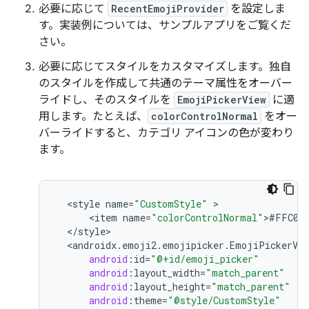
必要に応じて
RecentEmojiProvider
を設定しま
す。実装例については、サンプルアプリをご覧くだ
さい。
必要に応じてスタイルをカスタマイズします。独自
のスタイルを作成して共通のテーマ属性をオーバー
ライドし、そのスタイルを
EmojiPickerView
に適
用します。たとえば、
colorControlNormal
をオー
バーライドすると、カテゴリ アイコンの色が変わり
ます。
<
style
name
=
"CustomStyle"
<
item
name
=
"colorControlNormal"
>
#FFC0C
<
/
style
<
androidx
.
emoji2
.
emojipicker
.
EmojiPickerVie
android
:
id
=
"@+id/emoji_picker"
android
:
layout_width
=
"match_parent"
android
:
layout_height
=
"match_parent"
android
:
theme
=
"@style/CustomStyle"