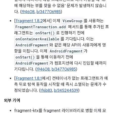
에 해당하는 뷰를 찾을 수 없음' 문제가 발생하지 않습니
다. (
I94608
,
b/347706985
)
[
Fragment 1.8.2
에서] 이제
ViewGroup
를 사용하는
FragmentTransaction.add
메서드를 통해 추가된 프
래그먼트는
onStart()
로 진행하기 전에
onContainerAvailable
를 기다립니다. 이는
AndroidFragment
와 같은 해당 API의 사용자에게 영
향을 미칩니다. 이제
AndroidFragment
가
onStart()
을 통해 이동하기 전에
AndroidFragment
가 컴포지션에 다시 진입할 때까지
기다립니다. (
I94608
,
b/347706985
)
[
Fragment 1.8.1
에서] 컨테이너가 없는 프래그먼트가 예
측 뒤로 탐색 동작을 시작할 때 즉시 소멸되는 문제가 수
정되었습니다. (
If6b83
,
b/345244539
)
외부 기여
fragment-ktx를 fragment 라이브러리로 병합 이제 모