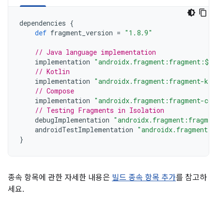
dependencies
{
def
fragment_version
=
"1.8.9"
// Java language implementation
implementation
"androidx.fragment:fragment:$fr
// Kotlin
implementation
"androidx.fragment:fragment-ktx
// Compose
implementation
"androidx.fragment:fragment-com
// Testing Fragments in Isolation
debugImplementation
"androidx.fragment:fragmen
androidTestImplementation
"androidx.fragment:f
}
종속 항목에 관한 자세한 내용은
빌드 종속 항목 추가
를 참고하
세요.