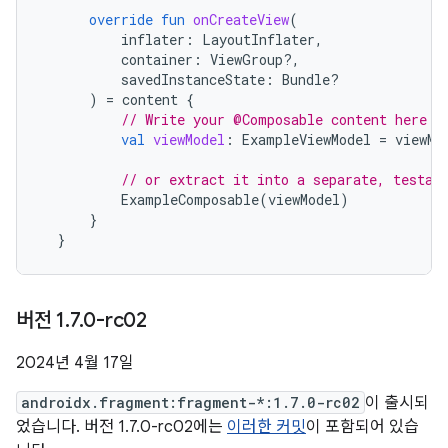
override
fun
onCreateView
(
inflater
:
LayoutInflater
,
container
:
ViewGroup?,
savedInstanceState
:
Bundle?
)
=
content
{
// Write your @Composable content here
val
viewModel
:
ExampleViewModel
=
viewMo
// or extract it into a separate, testab
ExampleComposable
(
viewModel
)
}
}
버전 1
.
7
.
0-rc02
2024년 4월 17일
androidx.fragment:fragment-*:1.7.0-rc02
이 출시되
었습니다. 버전 1.7.0-rc02에는
이러한 커밋
이 포함되어 있습