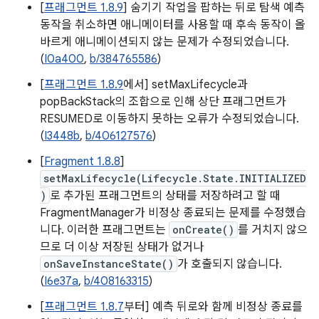
[
프래그먼트 1.8.9
] 숨기기 작업을 팝하는 뒤로 탐색 예측
동작을 취소하면 애니메이터를 사용할 때 후속 동작이 올
바르게 애니메이션되지 않는 문제가 수정되었습니다.
(
I0a400
,
b/384765586
)
[
프래그먼트 1.8.9
에서] setMaxLifecycle과
popBackStack의 조합으로 인해 상단 프래그먼트가
RESUMED로 이동하지 못하는 오류가 수정되었습니다.
(
I3448b
,
b/406127576
)
[
Fragment 1.8.8
]
setMaxLifecycle(Lifecycle.State.INITIALIZED
)
로 추가된 프래그먼트의 상태를 저장하려고 할 때
FragmentManager가 비정상 종료되는 문제를 수정했습
니다. 이러한 프래그먼트는
onCreate()
를 거치지 않으
므로 더 이상 저장된 상태가 없거나
onSaveInstanceState()
가 호출되지 않습니다.
(
I6e37a
,
b/408163315
)
[
프래그먼트 1.8.7
부터] 예측 뒤로와 함께 비정상 종료를