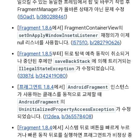
일으킬 수 있는 동일한 프레임에서 팝 및 바꾸기 작업 후
FragmentManager가 올바른 상태가 아닌 문제 수정
(
I50ad1
,
b/380288461
)
[
Fragment 1.8.6
에서] FragmentContainerView의
setOnApplyWindowInsetsListener
재정의가 이제
null 리스너를 사용합니다. (
I575f0
,
b/282790626
)
[
Fragment 1.8.5
부터] 뒤로 탐색 예측 동작이 취소되거
나 중단된 후에만
saveBackStack
에 의해 트리거되는
IllegalStateException
가 수정되었습니다.
(
I3387d
,
b/342419080
)
[
프래그먼트 1.8.4
에서]
AndroidFragment
인스턴스
가 사용하는 클래스를 동적으로 교체할 때
AndroidFragment
의
UninitializedPropertyAccessException
가 수정
되었습니다. (
I12dea
,
b/365578408
)
[
Fragment 1.8.4
에서] 시스템 뒤로 버튼을 빠르게 누르
거나 빠른 동작 뒤로를 실행하면 프래그먼트가 비정상 종