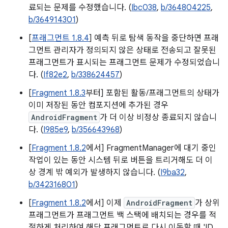
료되는 문제를 수정했습니다. (
Ibc038
,
b/364804225
,
b/364914301
)
[
프래그먼트 1.8.4
] 예측 뒤로 탐색 동작을 중단하면 프래
그먼트 관리자가 정의되지 않은 상태로 전송되고 잘못된
프래그먼트가 표시되는 프래그먼트 문제가 수정되었습니
다. (
If82e2
,
b/338624457
)
[
Fragment 1.8.3
부터] 포함된 활동/프래그먼트의 상태가
이미 저장된 동안 컴포지션에 추가된 경우
AndroidFragment
가 더 이상 비정상 종료되지 않습니
다. (
I985e9
,
b/356643968
)
[
Fragment 1.8.2
에서] FragmentManager에 대기 중인
작업이 있는 동안 시스템 뒤로 버튼을 트리거해도 더 이
상 경계 밖 예외가 발생하지 않습니다. (
I9ba32
,
b/342316801
)
[
Fragment 1.8.2
에서] 이제
AndroidFragment
가 상위
프래그먼트가 프래그먼트 백 스택에 배치되는 경우를 적
절하게 처리하여 해당 프래그먼트로 다시 이동할 때 'ID