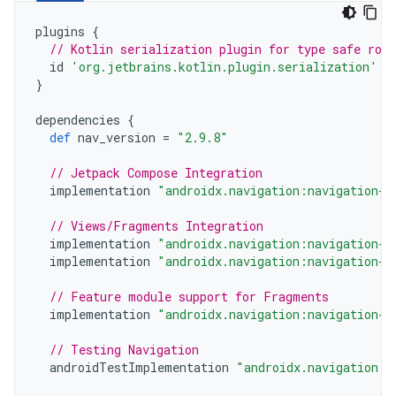
plugins
{
// Kotlin serialization plugin for type safe rou
id
'org.jetbrains.kotlin.plugin.serialization'
v
}
dependencies
{
def
nav_version
=
"2.9.8"
// Jetpack Compose Integration
implementation
"androidx.navigation:navigation-c
// Views/Fragments Integration
implementation
"androidx.navigation:navigation-f
implementation
"androidx.navigation:navigation-u
// Feature module support for Fragments
implementation
"androidx.navigation:navigation-d
// Testing Navigation
androidTestImplementation
"androidx.navigation:n